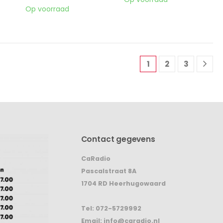
Op voorraad
1
2
3
Contact gegevens
CaRadio
Pascalstraat 8A
1704 RD Heerhugowaard
Tel:
072-5729992
Email:
info@caradio.nl