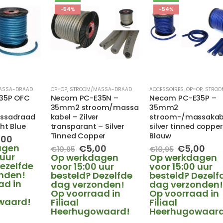
-54%
-54%
ASSA-DRAAD
OP=OP
,
STROOM/MASSA-DRAAD
ACCESSOIRES
,
OP=OP
,
STROOM/MASS
35P OFC
Necom PC-E35N –
Necom PC-E35P –
35mm2 stroom/massa
35mm2
ssadraad
kabel – Zilver
stroom-/massakab
ht Blue
transparant – Silver
silver tinned copper
Tinned Copper
Blauw
spronkelijke
Huidige
,00
s
prijs
agen
Oorspronkelijke
Huidige
Oorspronk
Hui
€
5,00
€
5,00
€
10,95
€
10,95
:
is:
 uur
prijs
prijs
prijs
prij
Op werkdagen
Op werkdagen
,95.
€10,00.
ezelfde
was:
is:
was:
is:
voor 15:00 uur
voor 15:00 uur
nden!
€10,95.
€5,00.
€10,95.
€5,
besteld? Dezelfde
besteld? Dezelf
ad in
dag verzonden!
dag verzonden
Op voorraad in
Op voorraad in
waard!
Filiaal
Filiaal
Heerhugowaard!
Heerhugowaard