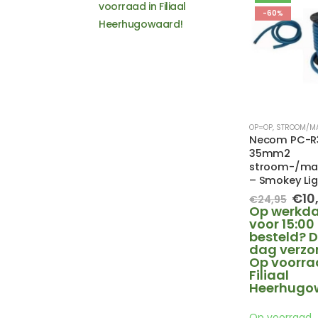
voorraad in Filiaal
Seat
-60%
Heerhugowaard!
Skoda
Smart
SsangYong
Subaru
Suzuki
Toyota
OP=OP
,
STROOM/M
Volkswagen
Necom PC-R
Volvo
35mm2
stroom-/ma
– Smokey Lig
Oor
€
10
€
24,95
prij
Op werkd
was
voor 15:00
€24
besteld? D
dag verzo
Op voorra
Filiaal
Heerhugo
Op voorraad