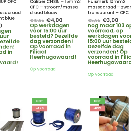
10P OFC
Caliber CNS15 – 15mm2
Huismerk 10mm2
OFC – stroom/massa
massadraad – zwar
ssadraad
draad blauw
transparant – OFC
ht blue
Oorspronkelijke
Huidige
Oorspronke
Huid
€
4,00
€
3,00
€
10,95
€
5,95
prijs
prijs
prijs
prijs
pronkelijke
Huidige
Op werkdagen
nog maar 103 o
0
was:
is:
was:
is:
prijs
voor 15:00 uur
voorraad, op
agen
€10,95.
€4,00.
€5,95.
€3,0
is:
besteld? Dezelfde
werkdagen voo
 uur
5.
€3,00.
dag verzonden!
15:00 uur bestel
ezelfde
Op voorraad in
Dezelfde dag
nden!
Filiaal
verzonden! Op
ad in
Heerhugowaard!
voorraad in Fili
Heerhugowaard
waard!
Op voorraad
Op voorraad
HOT
HOT
-42%
-63%