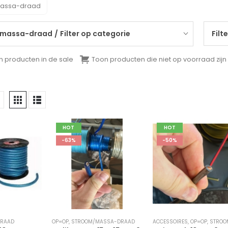
assa-draad
/massa-draad
Filter op categorie
Filt
n producten in de sale
Toon producten die niet op voorraad zijn
HOT
HOT
-63%
-50%
DRAAD
OP=OP
,
STROOM/MASSA-DRAAD
ACCESSOIRES
,
OP=OP
,
STROOM/MASS