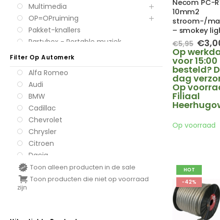
Necom PC-R
Multimedia
10mm2
OP=OPruiming
stroom-/ma
Pakket-knallers
– smokey lig
Oors
Partybox - Portable muziek
€
3,0
€
5,95
prijs
Op werkd
systemen
Filter Op Automerk
was:
voor 15:00
Subwoofers
€5,9
besteld? D
Alfa Romeo
Versterkers
dag verzo
Audi
Op voorra
Filiaal
BMW
Heerhugo
Cadillac
Chevrolet
Op voorraad
Chrysler
Citroen
Dacia
Daihatsu
Toon alleen producten in de sale
HOT
Dodge
Toon producten die niet op voorraad
-42%
zijn
Fiat
Ford
Honda