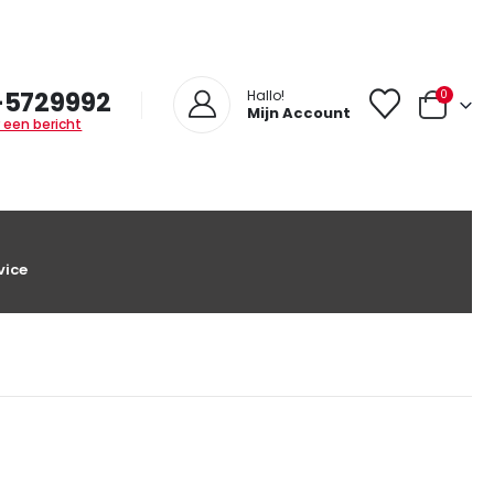
-5729992
0
Hallo!
Mijn Account
 een bericht
vice