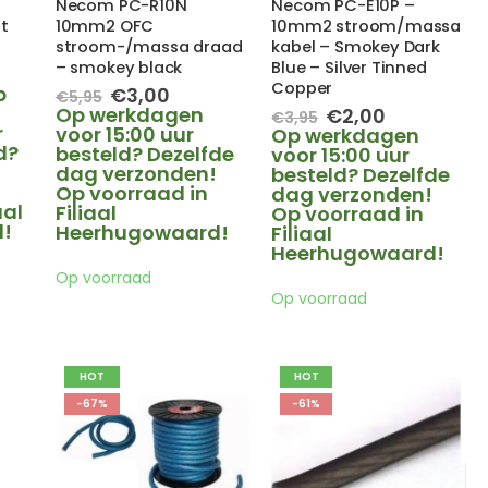
Necom PC-R10N
Necom PC-E10P –
t
10mm2 OFC
10mm2 stroom/massa
stroom-/massa draad
kabel – Smokey Dark
– smokey black
Blue – Silver Tinned
lijke
ige
Copper
p
Oorspronkelijke
Huidige
€
3,00
€
5,95
prijs
prijs
Op werkdagen
Oorspronkelijke
Huidige
€
2,00
€
3,95
0.
r
was:
is:
voor 15:00 uur
prijs
prijs
Op werkdagen
d?
€5,95.
€3,00.
besteld? Dezelfde
was:
is:
voor 15:00 uur
dag verzonden!
€3,95.
€2,00.
besteld? Dezelfde
Op voorraad in
dag verzonden!
aal
Filiaal
Op voorraad in
!
Heerhugowaard!
Filiaal
Heerhugowaard!
Op voorraad
Op voorraad
HOT
HOT
-67%
-61%