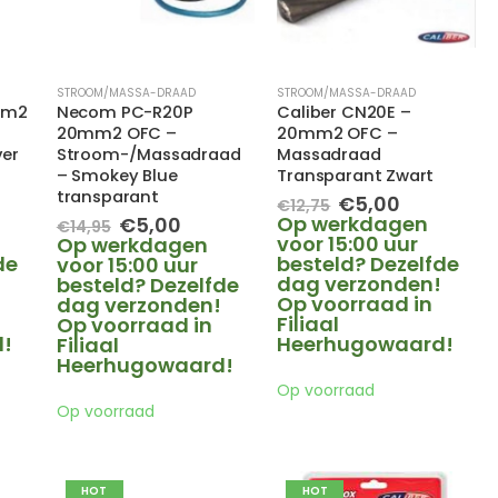
STROOM/MASSA-DRAAD
STROOM/MASSA-DRAAD
mm2
Necom PC-R20P
Caliber CN20E –
20mm2 OFC –
20mm2 OFC –
ver
Stroom-/Massadraad
Massadraad
– Smokey Blue
Transparant Zwart
transparant
elijke
dige
Oorspronkelijke
Huidige
€
5,00
€
12,75
s
prijs
prijs
Oorspronkelijke
Huidige
Op werkdagen
€
5,00
€
14,95
was:
is:
prijs
prijs
voor 15:00 uur
Op werkdagen
00.
€12,75.
€5,00.
de
was:
is:
besteld? Dezelfde
voor 15:00 uur
!
€14,95.
€5,00.
dag verzonden!
besteld? Dezelfde
Op voorraad in
dag verzonden!
Filiaal
Op voorraad in
!
Heerhugowaard!
Filiaal
Heerhugowaard!
Op voorraad
Op voorraad
HOT
HOT