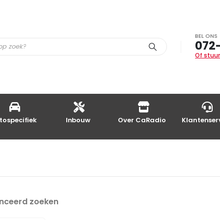
BEL ONS
072
Of stuur
tospecifiek
Inbouw
Over CaRadio
Klantenser
nceerd zoeken