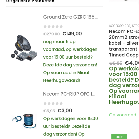
Uitgelichte Producten
Hyundai
Iveco
Ground Zero GZRC 165.2SQ - 2x 120 Watt RMS - 3 Ohm impedantie - SQ compo-set
Jaguar
Jeep
ACCESSOIRES
,
STRO
Necom PC-E
0
out of 5
Oorspronkelijke
Huidige
€
149,00
Kia
€
279,00
20mm2 str
Lancia
prijs
prijs
nog maar 6 op
kabel – zilver
Land Rover
was:
is:
transparant –
voorraad, op werkdagen
Tinned Copp
Lexus
€279,00.
€149,00.
voor 15:00 uur besteld?
Oors
€
4,0
Mazda
€
6,95
Dezelfde dag verzonden!
prijs
Op werkd
Mercedes
Op voorraad in Filiaal
was:
voor 15:00
Mini
€6,9
besteld? D
Heerhugowaard!
dag verzo
Mitsubishi
Op voorra
Nissan
Necom PC-R10P OFC 10mm2 stroom-/massadraad - smokey light blue
Filiaal
Opel
Heerhugo
Peugeot
0
out of 5
Oorspronkelijke
Huidige
€
3,00
€
5,95
Op voorraad
Porsche
prijs
prijs
Op werkdagen voor 15:00
Renault
was:
is:
uur besteld? Dezelfde
Rover
€5,95.
€3,00.
dag verzonden! Op
Saab
HOT