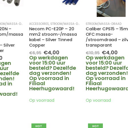
OM/MASSA-DRAAD
ACCESSOIRES
,
STROOM/MASSA-DRAAD
STROOM/MASSA-DRAAD
20N –
Necom PC-E20P – 20
Caliber CPS15 – 15
oom/massa
mm2 stroom-/massa
OFC massa-
kabel – Silver Tinned
/stroomdraad – zil
 Silver
Copper
transparant
er
Oorspronkelijke
Huidige
Oorspronk
Hui
€
4,00
€
4,00
€
6,95
€
10,95
prijs
prijs
prijs
prij
pronkelijke
Huidige
Op werkdagen
Op werkdagen
0
was:
is:
was:
is:
prijs
voor 15:00 uur
voor 15:00 uur
agen
€6,95.
€4,00.
€10,95.
€4,
is:
besteld? Dezelfde
besteld? Dezelf
 uur
5.
€4,00.
dag verzonden!
dag verzonden
ezelfde
Op voorraad in
Op voorraad in
nden!
Filiaal
Filiaal
ad in
Heerhugowaard!
Heerhugowaard
waard!
Op voorraad
Op voorraad
HOT
HOT