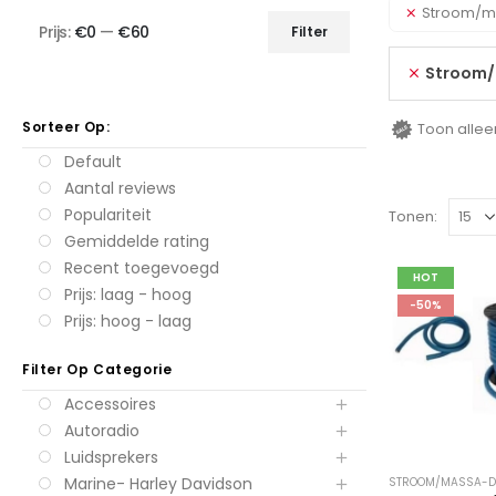
Stroom/m
Prijs:
€0
—
€60
Filter
Min.
Max.
Stroom
prijs
prijs
Sorteer Op:
Toon allee
Default
Aantal reviews
Populariteit
Tonen:
Gemiddelde rating
Recent toegevoegd
HOT
Prijs: laag - hoog
-50%
Prijs: hoog - laag
Filter Op Categorie
Accessoires
Autoradio
Luidsprekers
Marine- Harley Davidson
STROOM/MASSA-