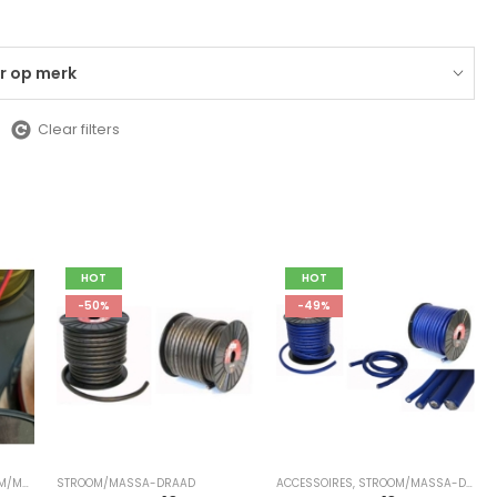
er op merk
Clear filters
HOT
HOT
-50%
-49%
A-DRAAD
STROOM/MASSA-DRAAD
ACCESSOIRES
,
STROOM/MASSA-DRAAD