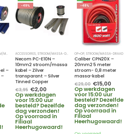
-49%
-48%
A-DRAAD
ACCESSOIRES
,
STROOM/MASSA-DRAAD
OP=OP
,
STROOM/MASSA-DRAAD
Necom PC-E10N –
Caliber CPN20X –
10mm2 stroom/massa
20mm2 5 meter
el –
kabel – Zilver
stroom- 0,8 meter
 –
transparant – Silver
massa-kabel
Tinned Copper
Oorspronkelijk
Huidige
€
15,00
€
29,00
prijs
prijs
elijke
dige
Oorspronkelijke
Huidige
Op werkdagen
€
2,00
€
3,95
was:
is:
s
prijs
prijs
voor 15:00 uur
Op werkdagen
€29,00.
€15,00.
was:
is:
besteld? Dezelfde
voor 15:00 uur
00.
€3,95.
€2,00.
dag verzonden!
de
besteld? Dezelfde
Op voorraad in
!
dag verzonden!
Filiaal
Op voorraad in
Heerhugowaard!
Filiaal
!
Heerhugowaard!
Op voorraad