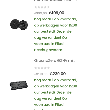
Jaguar
Jeep
0
out of 5
Oorspronkelijke
Huidige
€
109,00
Kia
€
199,00
Lancia
prijs
prijs
nog maar 1 op voorraad,
Land Rover
was:
is:
op werkdagen voor 15:00
Lexus
€199,00.
€109,00.
uur besteld? Dezelfde
Mazda
dag verzonden! Op
Mercedes
voorraad in Filiaal
Mini
Heerhugowaard!
Mitsubishi
Nissan
GroundZero GZHA mini one-k - 350/550/900 Watt RMS vermogen bij 4/2/1 Ohm - met bass remote unit
Opel
Peugeot
0
out of 5
Oorspronkelijke
Huidige
€
239,00
€
299,00
Porsche
prijs
prijs
nog maar 1 op voorraad,
Renault
was:
is:
op werkdagen voor 15:00
Rover
€299,00.
€239,00.
uur besteld? Dezelfde
Saab
dag verzonden! Op
Seat
voorraad in Filiaal
Skoda