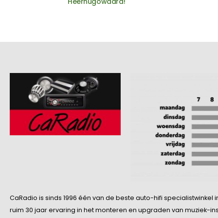
Heerhugowaard!
Smart
SsangYong
Subaru
Suzuki
Toyota
Volkswagen
Volvo
CaRadio is sinds 1996 één van de beste auto-hifi specialistwinke
ruim 30 jaar ervaring in het monteren en upgraden van muziek-insta