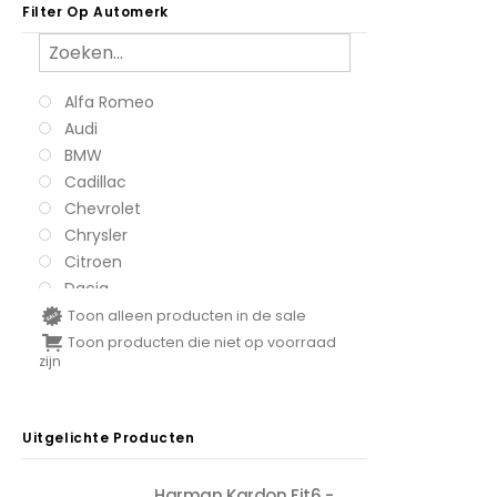
systemen
Filter Op Automerk
Subwoofers
Versterkers
Alfa Romeo
Audi
BMW
Cadillac
Chevrolet
Chrysler
Citroen
Dacia
Daihatsu
Toon alleen producten in de sale
Dodge
Toon producten die niet op voorraad
zijn
Fiat
Ford
Honda
Uitgelichte Producten
Hyundai
Iveco
Harman Kardon Fit6 - 2x 45 Watt RMS vermogen bij 4 Ohm impedantie- Hi-Res audio -SHOWROOM