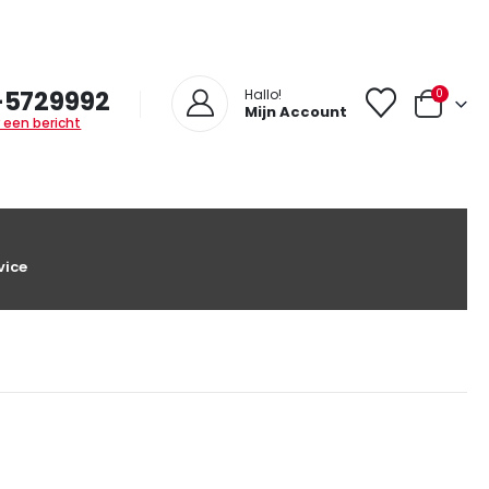
-5729992
0
Hallo!
Mijn Account
 een bericht
vice