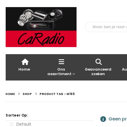
Home
Ons
Geavanceerd
Au
assortiment
zoeken
HOME
SHOP
PRODUCT TAG -
M165
Sorteer Op:
Geen pro
Default