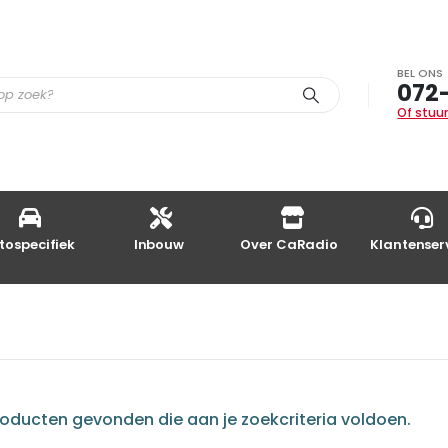
BEL ONS
072
Of stuur
tospecifiek
Inbouw
Over CaRadio
Klantenser
ducten gevonden die aan je zoekcriteria voldoen.