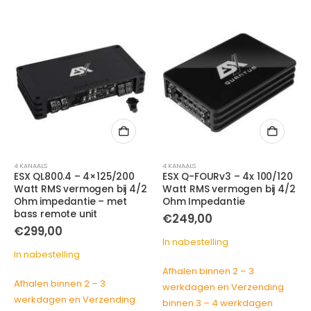
4 KANAALS
4 KANAALS
ESX QL800.4 – 4×125/200
ESX Q-FOURv3 – 4x 100/120
Watt RMS vermogen bij 4/2
Watt RMS vermogen bij 4/2
Ohm impedantie – met
Ohm Impedantie
bass remote unit
€
249,00
€
299,00
e
e
In nabestelling
In nabestelling
Afhalen binnen 2 – 3
0.
Afhalen binnen 2 – 3
werkdagen en Verzending
werkdagen en Verzending
binnen 3 – 4 werkdagen