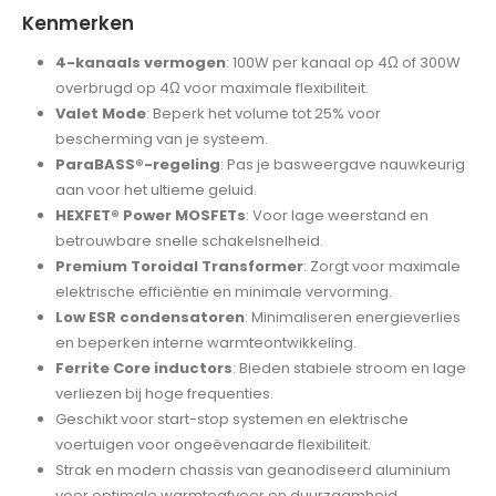
Kenmerken
4-kanaals vermogen
: 100W per kanaal op 4Ω of 300W
overbrugd op 4Ω voor maximale flexibiliteit.
Valet Mode
: Beperk het volume tot 25% voor
bescherming van je systeem.
ParaBASS®-regeling
: Pas je basweergave nauwkeurig
aan voor het ultieme geluid.
HEXFET® Power MOSFETs
: Voor lage weerstand en
betrouwbare snelle schakelsnelheid.
Premium Toroidal Transformer
: Zorgt voor maximale
elektrische efficiëntie en minimale vervorming.
Low ESR condensatoren
: Minimaliseren energieverlies
en beperken interne warmteontwikkeling.
Ferrite Core inductors
: Bieden stabiele stroom en lage
verliezen bij hoge frequenties.
Geschikt voor start-stop systemen en elektrische
voertuigen voor ongeëvenaarde flexibiliteit.
Strak en modern chassis van geanodiseerd aluminium
voor optimale warmteafvoer en duurzaamheid.