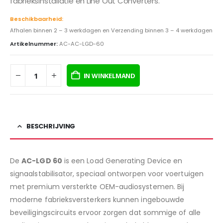
fabrieksinstallatie en Line Out Converters.
Beschikbaarheid:
Afhalen binnen 2 – 3 werkdagen en Verzending binnen 3 – 4 werkdagen
Artikelnummer:
AC-AC-LGD-60
IN WINKELMAND
BESCHRIJVING
De
AC-LGD 60
is een Load Generating Device en
signaalstabilisator, speciaal ontworpen voor voertuigen
met premium versterkte OEM-audiosystemen. Bij
moderne fabrieksversterkers kunnen ingebouwde
beveiligingscircuits ervoor zorgen dat sommige of alle