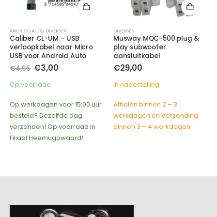
DIVERSEN
DIVERSEN
Musway MQC-500 plug &
Musway BTS – Bluetooth
play subwoofer
Dongle voor
aansluitkabel
audiostreaming (icm
Musway versterker)
€
29,00
Oorspronkelijke
Huidige
€
39,00
€
49,00
prijs
prijs
In nabestelling
was:
is:
In nabestelling
€49,00.
€39,00.
Afhalen binnen 2 – 3
Afhalen binnen 2 – 3
werkdagen en Verzending
werkdagen en Verzending
binnen 3 – 4 werkdagen
binnen 3 – 4 werkdagen