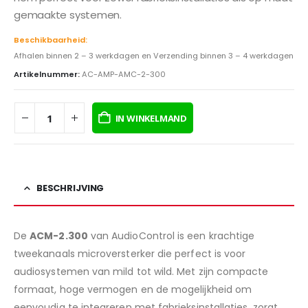
gemaakte systemen.
Beschikbaarheid:
Afhalen binnen 2 – 3 werkdagen en Verzending binnen 3 – 4 werkdagen
Artikelnummer:
AC-AMP-AMC-2-300
IN WINKELMAND
BESCHRIJVING
De
ACM-2.300
van AudioControl is een krachtige
tweekanaals microversterker die perfect is voor
audiosystemen van mild tot wild. Met zijn compacte
formaat, hoge vermogen en de mogelijkheid om
eenvoudig te integreren met fabrieksinstallaties, zorgt