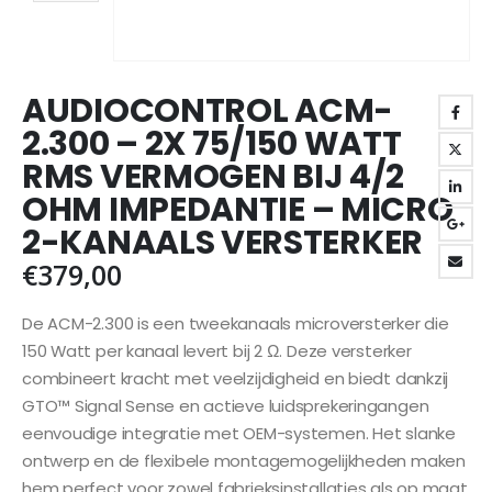
AUDIOCONTROL ACM-
2.300 – 2X 75/150 WATT
RMS VERMOGEN BIJ 4/2
OHM IMPEDANTIE – MICRO
2-KANAALS VERSTERKER
€
379,00
De ACM-2.300 is een tweekanaals microversterker die
150 Watt per kanaal levert bij 2 Ω. Deze versterker
combineert kracht met veelzijdigheid en biedt dankzij
GTO™ Signal Sense en actieve luidsprekeringangen
eenvoudige integratie met OEM-systemen. Het slanke
ontwerp en de flexibele montagemogelijkheden maken
hem perfect voor zowel fabrieksinstallaties als op maat