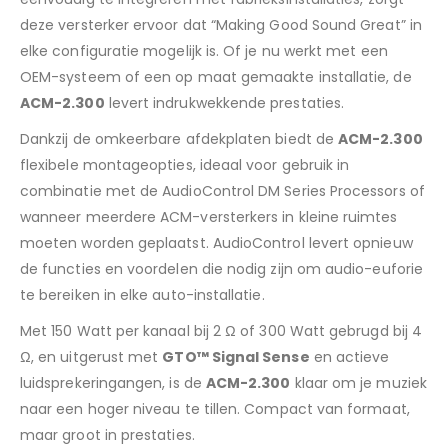
deze versterker ervoor dat “Making Good Sound Great” in
elke configuratie mogelijk is. Of je nu werkt met een
OEM-systeem of een op maat gemaakte installatie, de
ACM-2.300
levert indrukwekkende prestaties.
Dankzij de omkeerbare afdekplaten biedt de
ACM-2.300
flexibele montageopties, ideaal voor gebruik in
combinatie met de AudioControl DM Series Processors of
wanneer meerdere ACM-versterkers in kleine ruimtes
moeten worden geplaatst. AudioControl levert opnieuw
de functies en voordelen die nodig zijn om audio-euforie
te bereiken in elke auto-installatie.
Met 150 Watt per kanaal bij 2 Ω of 300 Watt gebrugd bij 4
Ω, en uitgerust met
GTO™ Signal Sense
en actieve
luidsprekeringangen, is de
ACM-2.300
klaar om je muziek
naar een hoger niveau te tillen. Compact van formaat,
maar groot in prestaties.