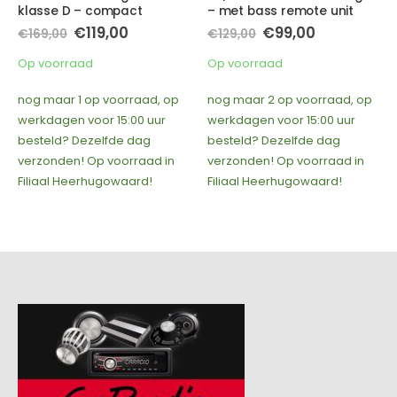
– met bass remote unit
Ohm impedantie
ijke
ige
Oorspronkelijke
Huidige
Oorspronkelijk
Huidige
€
99,00
€
59,00
€
129,00
€
89,95
prijs
prijs
prijs
prijs
was:
is:
was:
is:
Op voorraad
Op voorraad
00.
€129,00.
€99,00.
€89,95.
€59,00.
op
nog maar 2 op voorraad, op
nog maar 1 op voorraad, op
werkdagen voor 15:00 uur
werkdagen voor 15:00 uur
besteld? Dezelfde dag
besteld? Dezelfde dag
in
verzonden! Op voorraad in
verzonden! Op voorraad in
Filiaal Heerhugowaard!
Filiaal Heerhugowaard!