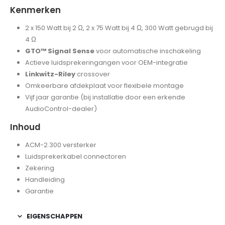
Kenmerken
2 x 150 Watt bij 2 Ω, 2 x 75 Watt bij 4 Ω, 300 Watt gebrugd bij
4 Ω
GTO™ Signal Sense
voor automatische inschakeling
Actieve luidsprekeringangen voor OEM-integratie
Linkwitz-Riley
crossover
Omkeerbare afdekplaat voor flexibele montage
Vijf jaar garantie (bij installatie door een erkende
AudioControl-dealer)
Inhoud
ACM-2.300 versterker
Luidsprekerkabel connectoren
Zekering
Handleiding
Garantie
EIGENSCHAPPEN