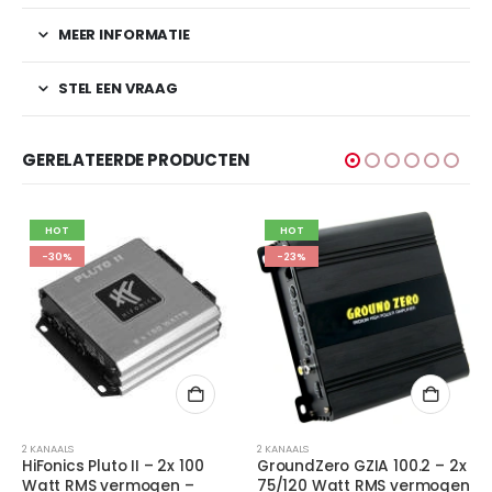
MEER INFORMATIE
STEL EEN VRAAG
GERELATEERDE PRODUCTEN
HOT
HOT
-23%
-34%
2 KANAALS
2 KANAALS
GroundZero GZIA 100.2 – 2x
Excalibur X275.2 – 2x 75/11
75/120 Watt RMS vermogen
Watt RMS vermogen bij 4/