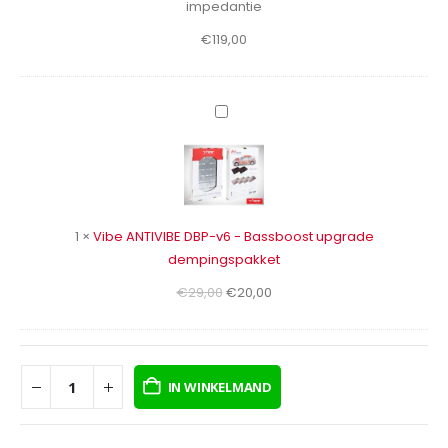
impedantie
Watt
€
119,00
RMS
-
4
Ohm
Vibe
impedantie
ANTIVIBE
DBP-
v6
-
Bassboost
1
×
Vibe ANTIVIBE DBP-v6 - Bassboost upgrade
upgrade
dempingspakket
dempingspakket
Oorspronkelijke
Huidige
€
29,00
€
20,00
prijs
prijs
was:
is:
€29,00.
€20,00.
IN WINKELMAND