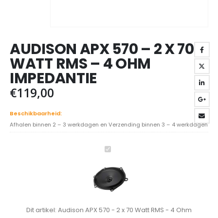
AUDISON APX 570 – 2 X 70
WATT RMS – 4 OHM
IMPEDANTIE
€
119,00
Beschikbaarheid:
Afhalen binnen 2 – 3 werkdagen en Verzending binnen 3 – 4 werkdagen
Audison
APX
570
-
2
x
Dit artikel:
Audison APX 570 - 2 x 70 Watt RMS - 4 Ohm
70