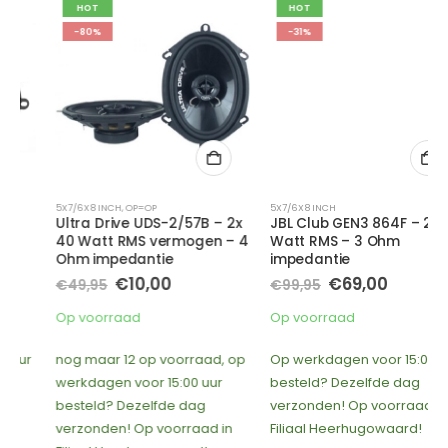
HOT
HOT
-80%
-31%
5X7/6X8 INCH
,
OP=OP
5X7/6X8 INCH
Ultra Drive UDS-2/57B – 2x
JBL Club GEN3 864F – 2x 60
40 Watt RMS vermogen – 4
Watt RMS – 3 Ohm
Ohm impedantie
impedantie
Oorspronkelijke
Huidige
Oorspronkelijke
Huidige
€
10,00
€
69,00
€
49,95
€
99,95
prijs
prijs
prijs
prijs
was:
is:
was:
is:
Op voorraad
Op voorraad
€49,95.
€10,00.
€99,95.
€69,00.
nog maar 12 op voorraad, op
Op werkdagen voor 15:00 uur
werkdagen voor 15:00 uur
besteld? Dezelfde dag
besteld? Dezelfde dag
verzonden! Op voorraad in
verzonden! Op voorraad in
Filiaal Heerhugowaard!