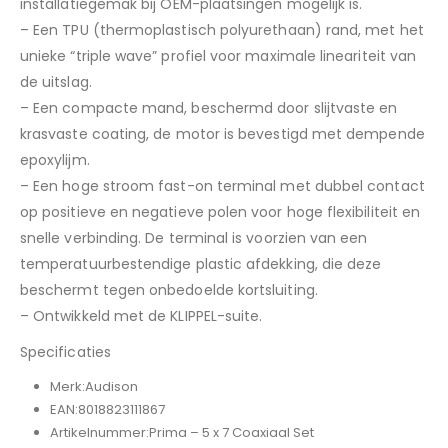
installatiegemak bij OEM-plaatsingen mogelijk is.
– Een TPU (thermoplastisch polyurethaan) rand, met het
unieke “triple wave” profiel voor maximale lineariteit van
de uitslag.
– Een compacte mand, beschermd door slijtvaste en
krasvaste coating, de motor is bevestigd met dempende
epoxylijm.
– Een hoge stroom fast-on terminal met dubbel contact
op positieve en negatieve polen voor hoge flexibiliteit en
snelle verbinding. De terminal is voorzien van een
temperatuurbestendige plastic afdekking, die deze
beschermt tegen onbedoelde kortsluiting.
– Ontwikkeld met de KLIPPEL-suite.
Specificaties
Merk:
Audison
EAN:
8018823111867
Artikelnummer:
Prima – 5 x 7 Coaxiaal Set