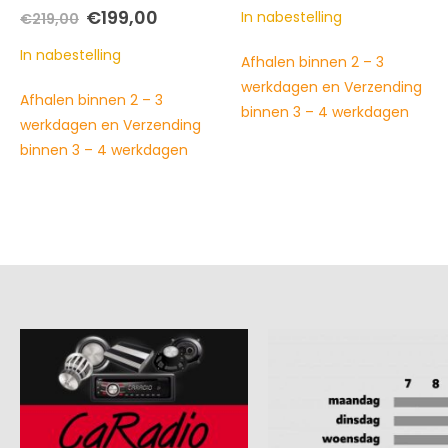
was:
is:
was:
is:
e
e
In nabestelling
In nabestelling
€549,00.
€449,00.
€169,95.
€149,00
Afhalen binnen 2 – 3
Afhalen binnen 2 – 3
0.
werkdagen en Verzending
werkdagen en Verzending
binnen 3 – 4 werkdagen
binnen 3 – 4 werkdagen