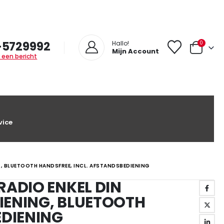
-5729992
0
Hallo!
Mijn Account
 een bericht
vice
, BLUETOOTH HANDSFREE, INCL. AFSTANDSBEDIENING
RADIO ENKEL DIN
IENING, BLUETOOTH
EDIENING