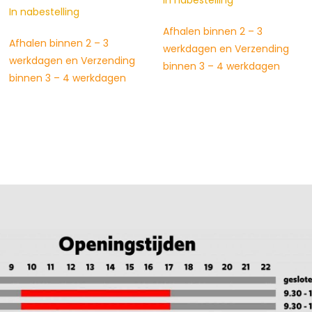
In nabestelling
€
99,00
prijs
prijs
.
was:
is:
Op voorraad
Afhalen binnen 2 – 3
€99,00.
€89,00.
werkdagen en Verzending
nog maar 1 op voorraad, op
binnen 3 – 4 werkdagen
werkdagen voor 15:00 uur
besteld? Dezelfde dag
verzonden! Op voorraad in
Filiaal Heerhugowaard!