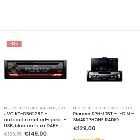
HOT
-10%
BLUETOOTH
,
USB-AANSLUITING
,
I-POD STURING
,
USB-AANSLUITING
BLUETOOTH
,
I-POD STURING
,
USB-AANSLUITING
Pioneer SPH-10BT – 1-DIN –
Clarion CD-P3( P17-4731)
SMARTPHONE RADIO
radio/usb/sd/bt -
afstandsbediening – 7
€
129,00
kleuren display
e
e
Oorspronkelijke
Huidige
€
89,00