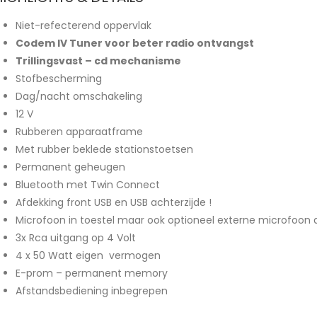
Niet-refecterend oppervlak
Codem IV Tuner voor beter radio ontvangst
Trillingsvast – cd mechanisme
Stofbescherming
Dag/nacht omschakeling
12 V
Rubberen apparaatframe
Met rubber beklede stationstoetsen
Permanent geheugen
Bluetooth met Twin Connect
Afdekking front USB en USB achterzijde !
Microfoon in toestel maar ook optioneel externe microfoon a
3x Rca uitgang op 4 Volt
4 x 50 Watt eigen vermogen
E-prom – permanent memory
Afstandsbediening inbegrepen