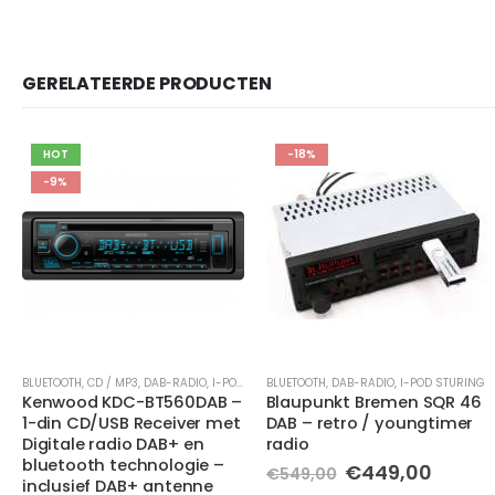
GERELATEERDE PRODUCTEN
-18%
-12%
BLUETOOTH
,
USB-AANSLUITING
,
DAB-RADIO
,
I-POD STURING
BLUETOOTH
,
CD / MP3
,
DAB-RADIO
,
I-POD STURING
Blaupunkt Bremen SQR 46
JVC KD-DB622BT –
DAB – retro / youngtimer
autoradio met cd-speler –
radio
USB, bluetooth en DAB+
Oorspronkelijke
Huidige
Oorspronkelijk
Huidig
€
449,00
€
149,00
€
549,00
€
169,95
prijs
prijs
prijs
prijs