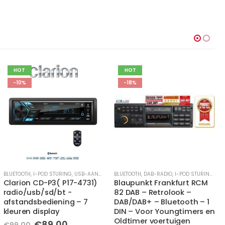
HOT
-12%
-18%
BLUETOOTH
,
DAB-RADIO
,
I-POD STURING
,
USB-AANSLUITING
BLUETOOTH
,
CD / MP3
,
DAB-RADIO
,
I-POD STURING
Blaupunkt Frankfurt RCM
Kenwood KDC-BT960DAB –
82 DAB – Retrolook –
topmodel- 5V lijnuitgang
DAB/DAB+ – Bluetooth – 1
-3x RCA – inclusief DAB+
DIN – Voor Youngtimers en
antenne
Oldtimer voertuigen
Oorspronkelijke
Huidige
€
229,00