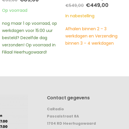
€
259,00
prijs
prijs
Oorspronkelijke
Huidige
€
449,00
€
549,00
was:
is:
prijs
prijs
In nabestelling
€259,00.
€229,00
was:
is:
In nabestelling
€549,00.
€449,00.
Afhalen binnen 2 – 3
Afhalen binnen 2 – 3
werkdagen en Verzending
werkdagen en Verzending
binnen 3 – 4 werkdagen
binnen 3 – 4 werkdagen
Contact gegevens
CaRadio
Pascalstraat 8A
1704 RD Heerhugowaard