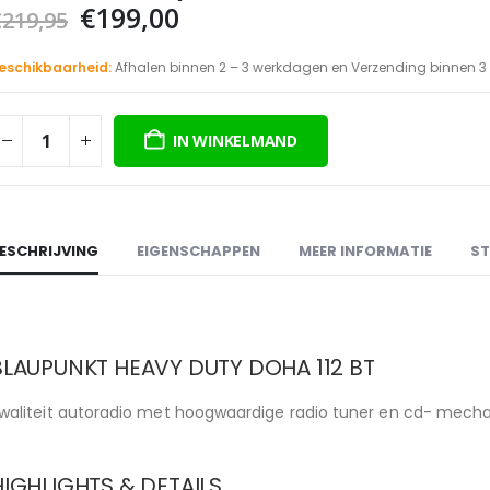
Oorspronkelijke
Huidige
€
199,00
€
219,95
prijs
prijs
was:
is:
eschikbaarheid:
Afhalen binnen 2 – 3 werkdagen en Verzending binnen 
€219,95.
€199,00.
IN WINKELMAND
ESCHRIJVING
EIGENSCHAPPEN
MEER INFORMATIE
ST
BLAUPUNKT HEAVY DUTY DOHA 112 BT
waliteit autoradio met hoogwaardige radio tuner en cd- mecha
HIGHLIGHTS & DETAILS