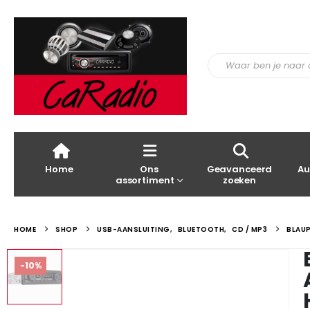
Home
Ons
Geavanceerd
Au
assortiment
zoeken
HOME
SHOP
USB-AANSLUITING
,
BLUETOOTH
,
CD / MP3
BLAUP
-10%