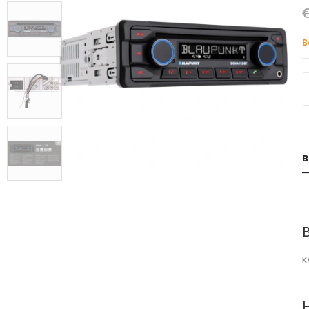
B
B
K