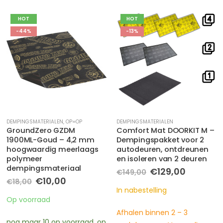
HOT
-7%
-13%
DEMPINGSMATERIALEN
DEMPINGSMATERIALEN
Comfort Mat DOORKIT M –
Comfort Mat VIPER | 3mm
Dempingspakket voor 2
Butyl Trillingsdempende
autodeuren, ontdreunen
mat | 500 x 700 mm
en isoleren van 2 deuren
Oorspronkelijke
Huidige
€
25,00
€
26,95
prijs
prijs
Oorspronkelijke
Huidige
€
129,00
€
149,00
was:
is:
prijs
prijs
In nabestelling
€26,95.
€25,00.
was:
is:
In nabestelling
€149,00.
€129,00.
Afhalen binnen 2 – 3
Afhalen binnen 2 – 3
werkdagen en Verzending