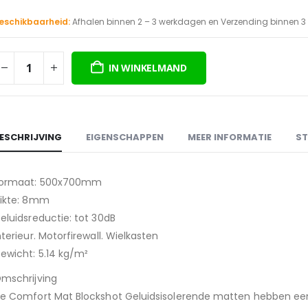
prijs
prijs
was:
is:
eschikbaarheid:
Afhalen binnen 2 – 3 werkdagen en Verzending binnen 
€32,95.
€30,00.
IN WINKELMAND
ESCHRIJVING
EIGENSCHAPPEN
MEER INFORMATIE
ST
ormaat: 500x700mm
ikte: 8mm
eluidsreductie: tot 30dB
nterieur. Motorfirewall. Wielkasten
ewicht: 5.14 kg/m²
mschrijving
e Comfort Mat Blockshot Geluidsisolerende matten hebben een