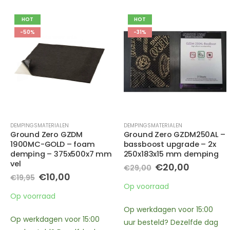
HOT
HOT
-31%
-44%
DEMPINGSMATERIALEN
DEMPINGSMATERIALEN
,
OP=OP
Ground Zero GZDM250AL –
GroundZero GZDM
bassboost upgrade – 2x
1900ML-Goud – 4,2 mm
250x183x15 mm demping
hoogwaardig meerlaags
polymeer
Oorspronkelijke
Huidige
€
20,00
€
29,00
dempingsmateriaal
prijs
prijs
was:
is:
Oorspronkelijke
Huidige
€
10,00
Op voorraad
€
18,00
€29,00.
€20,00.
prijs
prijs
was:
is:
Op voorraad
Op werkdagen voor 15:00
€18,00.
€10,00.
uur besteld? Dezelfde dag
nog maar 10 op voorraad, op