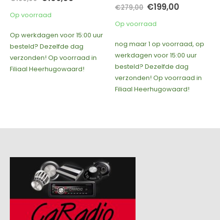
prijs
prijs
Oorspronkelijke
Huidige
€
199,00
€
279,00
was:
is:
prijs
prijs
Op voorraad
.
€169,00.
€109,00.
was:
is:
Op voorraad
€279,00.
€199,00.
Op werkdagen voor 15:00 uur
nog maar 1 op voorraad, op
besteld? Dezelfde dag
werkdagen voor 15:00 uur
verzonden! Op voorraad in
besteld? Dezelfde dag
Filiaal Heerhugowaard!
verzonden! Op voorraad in
Filiaal Heerhugowaard!