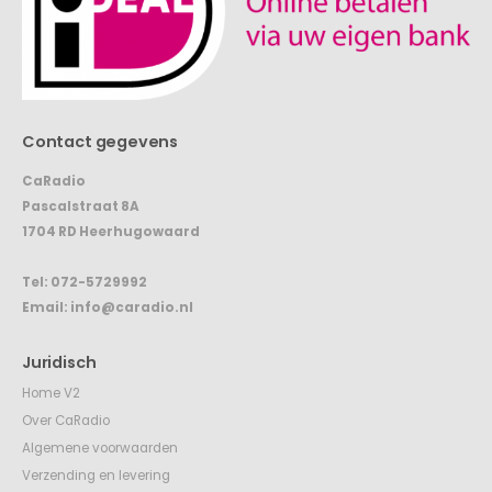
Contact gegevens
CaRadio
Pascalstraat 8A
1704 RD Heerhugowaard
Tel:
072-5729992
Email:
info@caradio.nl
Juridisch
Home V2
Over CaRadio
Algemene voorwaarden
Verzending en levering