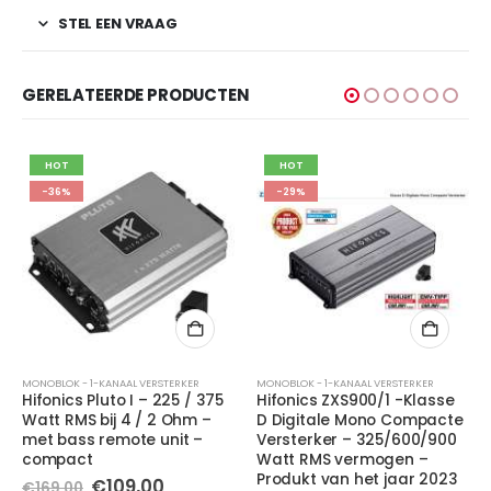
STEL EEN VRAAG
GERELATEERDE PRODUCTEN
HOT
HOT
-36%
-29%
MONOBLOK - 1-KANAAL VERSTERKER
MONOBLOK - 1-KANAAL VERSTERKER
Hifonics Pluto I – 225 / 375
Hifonics ZXS900/1 -Klasse
Watt RMS bij 4 / 2 Ohm –
D Digitale Mono Compacte
met bass remote unit –
Versterker – 325/600/900
compact
Watt RMS vermogen –
Produkt van het jaar 2023
e
e
Oorspronkelijke
Huidige
€
109,00
€
169,00