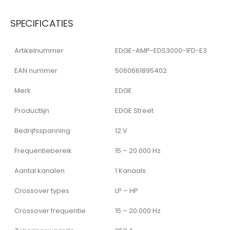
SPECIFICATIES
Artikelnummer
EDGE-AMP-EDS3000-1FD-E3
EAN nummer
5060661895402
Merk
EDGE
Productlijn
EDGE Street
Bedrijfsspanning
12 V
Frequentiebereik
15 – 20.000 Hz
Aantal kanalen
1 Kanaals
Crossover types
LP – HP
Crossover frequentie
15 – 20.000 Hz