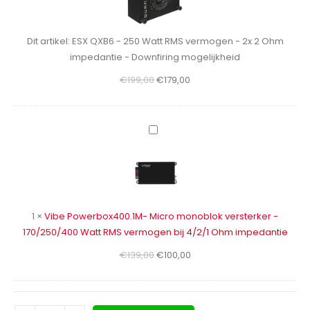
250
Watt
RMS
Dit artikel:
ESX QXB6 - 250 Watt RMS vermogen - 2x 2 Ohm
vermogen
impedantie - Downfiring mogelijkheid
-
Oorspronkelijke
Huidige
€
199,00
€
179,00
2x
prijs
prijs
2
was:
is:
Ohm
€199,00.
€179,00.
impedantie
Vibe
-
Powerbox400.1M-
Downfiring
Micro
mogelijkheid
monoblok
versterker
-
1
×
Vibe Powerbox400.1M- Micro monoblok versterker -
170/250/400
170/250/400 Watt RMS vermogen bij 4/2/1 Ohm impedantie
Watt
Oorspronkelijke
Huidige
€
139,00
€
100,00
RMS
prijs
prijs
vermogen
was:
is:
bij
€139,00.
€100,00.
4/2/1