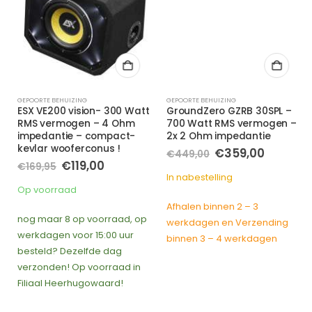
GEPOORTE BEHUIZING
GEPOORTE BEHUIZING
ESX VE200 vision- 300 Watt
GroundZero GZRB 30SPL –
RMS vermogen – 4 Ohm
700 Watt RMS vermogen –
impedantie – compact-
2x 2 Ohm impedantie
kevlar wooferconus !
e
Oorspronkelijke
Huidige
€
359,00
€
449,00
prijs
prijs
Oorspronkelijke
Huidige
€
119,00
€
169,95
was:
is:
prijs
prijs
In nabestelling
€449,00.
€359,00
was:
is:
Op voorraad
€169,95.
€119,00.
Afhalen binnen 2 – 3
nog maar 8 op voorraad, op
werkdagen en Verzending
werkdagen voor 15:00 uur
binnen 3 – 4 werkdagen
besteld? Dezelfde dag
verzonden! Op voorraad in
Filiaal Heerhugowaard!