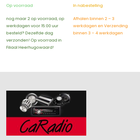
was:
is:
Op voorraad
In nabestelling
€199,00.
€129,00.
nog maar 2 op voorraad, op
Afhalen binnen 2 – 3
werkdagen voor 15:00 uur
werkdagen en Verzending
besteld? Dezelfde dag
binnen 3 – 4 werkdagen
verzonden! Op voorraad in
Filiaal Heerhugowaard!