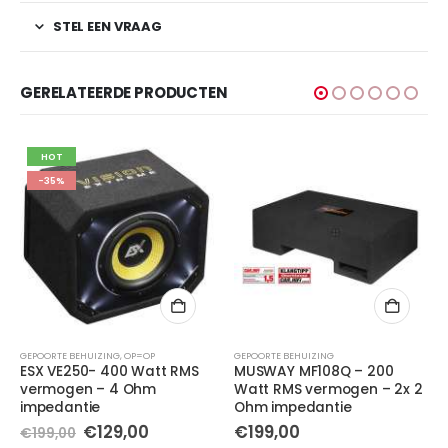
STEL EEN VRAAG
GERELATEERDE PRODUCTEN
HOT
-35%
GEPOORTE BEHUIZING
,
OP=OP
GEPOORTE BEHUIZING
ESX VE250- 400 Watt RMS
MUSWAY MF108Q – 200
vermogen – 4 Ohm
Watt RMS vermogen – 2x 2
impedantie
Ohm impedantie
Oorspronkelijke
Huidige
€
129,00
€
199,00
€
199,00
prijs
prijs