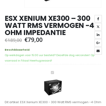
ESX XENIUM XE300 – 300
WATT RMS VERMOGEN -4
OHM IMPEDANTIE
Oorspronkelijke
Huidige
€
79,00
€
189,00
prijs
prijs
was:
is:
Beschikbaarheid:
€189,00.
€79,00.
Op werkdagen voor 15:00 uur besteld? Dezelfde dag verzonden! Op
voorraad in Filiaal Heerhugowaard!
ESX
Xenium
XE300
-
300
Watt
Dit artikel:
ESX Xenium XE300 - 300 Watt RMS vermogen -4 Ohm
RMS