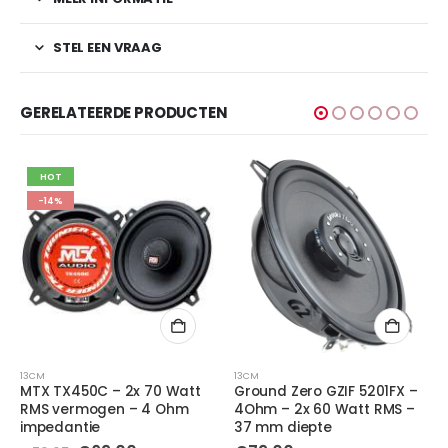
STEL EEN VRAAG
GERELATEERDE PRODUCTEN
13CM
13CM
70 Watt
Ground Zero GZIF 5201FX –
Focal 130AC- 2x 50 
 4 Ohm
4Ohm – 2x 60 Watt RMS –
RMS vermogen – 4 
37 mm diepte
impedantie