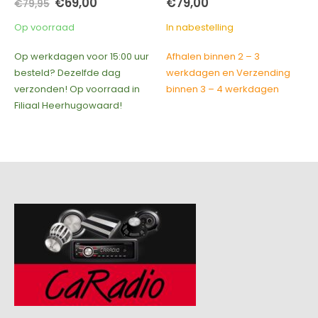
nkelijke
uidige
€
79,00
€
129,00
rijs
s:
In nabestelling
In nabestelling
69,00.
 15:00 uur
Afhalen binnen 2 – 3
Afhalen binnen 2 – 3
 dag
werkdagen en Verzending
werkdagen en Verzen
rraad in
binnen 3 – 4 werkdagen
binnen 3 – 4 werkdag
ard!