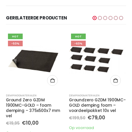
GERELATEERDE PRODUCTEN
HOT
HOT
-60%
-44%
DEMPINGSMATERIALEN
DEMPINGSMATERIALEN
,
OP=OP
Groundzero GZDM 1900MC-
GroundZero GZDM 1900ML-
GOLD demping foam –
Goud – 4,2 mm
voordeelpakket 10x vel
hoogwaardig meerlaags
polymeer
Oorspronkelijke
Huidige
€
79,00
€
199,50
dempingsmateriaal
prijs
prijs
was:
is:
Oorspronkelijke
Huidige
€
10,00
Op voorraad
€
18,00
€199,50.
€79,00.