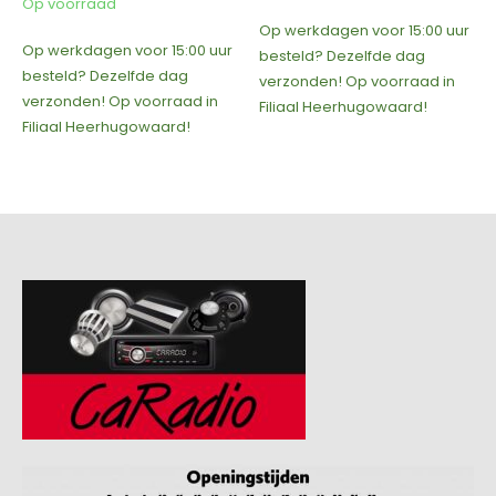
prijs
prijs
was:
is:
Op voorraad
Op werkdagen voor 15:00 uur
€18,00.
€10,00.
besteld? Dezelfde dag
nog maar 10 op voorraad, op
verzonden! Op voorraad in
werkdagen voor 15:00 uur
Filiaal Heerhugowaard!
besteld? Dezelfde dag
verzonden! Op voorraad in
Filiaal Heerhugowaard!