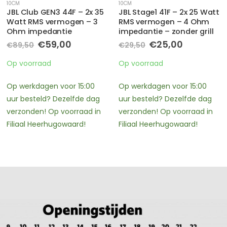
10CM
10CM
JBL Stage1 41F – 2x 25 Watt
GroundZero GZIF 4.0 – 2x
RMS vermogen – 4 Ohm
60 Watt RMS – 4 Ohm
impedantie – zonder grill
impedantie
e
e
Oorspronkelijke
Huidige
€
25,00
€
49,00
€
29,50
prijs
prijs
was:
is:
Op voorraad
In nabestelling
.
€29,50.
€25,00.
Op werkdagen voor 15:00
Afhalen binnen 2 – 3
uur besteld? Dezelfde dag
werkdagen en Verzending
verzonden! Op voorraad in
binnen 3 – 4 werkdagen
Filiaal Heerhugowaard!