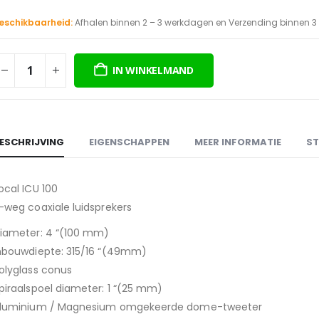
eschikbaarheid:
Afhalen binnen 2 – 3 werkdagen en Verzending binnen 
IN WINKELMAND
ESCHRIJVING
EIGENSCHAPPEN
MEER INFORMATIE
ST
ocal ICU 100
-weg coaxiale luidsprekers
iameter: 4 “(100 mm)
nbouwdiepte: 315/16 “(49mm)
olyglass conus
piraalspoel diameter: 1 “(25 mm)
luminium / Magnesium omgekeerde dome-tweeter