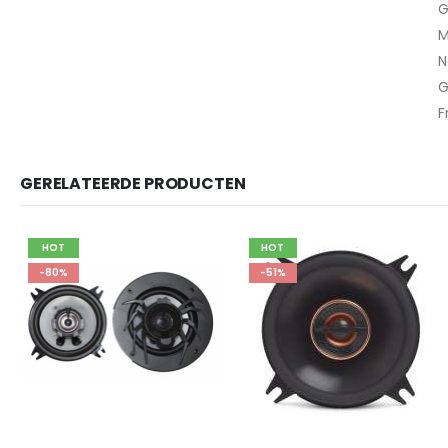
G
M
N
G
F
GERELATEERDE PRODUCTEN
HOT
HOT
-51%
-34%