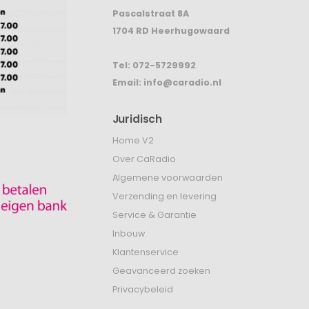
CaRadio
Pascalstraat 8A
1704 RD Heerhugowaard
Tel:
072-5729992
Email:
info@caradio.nl
Juridisch
Home V2
Over CaRadio
Algemene voorwaarden
Verzending en levering
Service & Garantie
Inbouw
Klantenservice
Geavanceerd zoeken
Privacybeleid