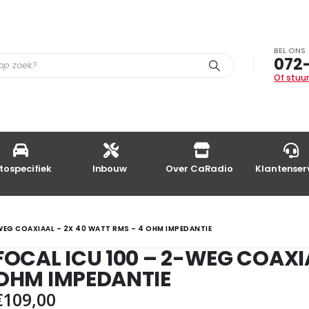
BEL ONS
072
Of stuur
tospecifiek
Inbouw
Over CaRadio
Klantenser
-WEG COAXIAAL – 2X 40 WATT RMS – 4 OHM IMPEDANTIE
FOCAL ICU 100 – 2-WEG COAXI
OHM IMPEDANTIE
€
109,00