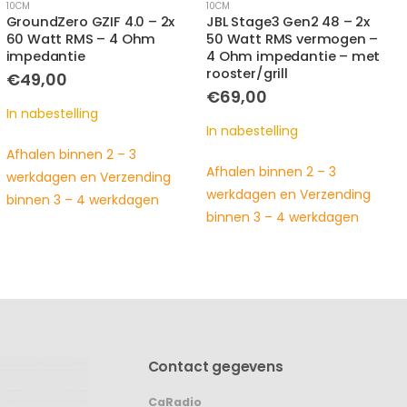
10CM
10CM
JBL Stage3 Gen2 48 – 2x
GroundZero GZTF 4.0X – 2x
50 Watt RMS vermogen –
70 Watt RMS vermogen –
4 Ohm impedantie – met
3 Ohm impedantie
rooster/grill
Oorspronkelijke
Huidige
€
49,00
€
69,00
prijs
prijs
€
69,00
was:
is:
Op voorraad
€69,00.
€49,00.
In nabestelling
nog maar 1 op voorraad, op
Afhalen binnen 2 – 3
werkdagen voor 15:00 uur
werkdagen en Verzending
besteld? Dezelfde dag
binnen 3 – 4 werkdagen
verzonden! Op voorraad in
Filiaal Heerhugowaard!
Contact gegevens