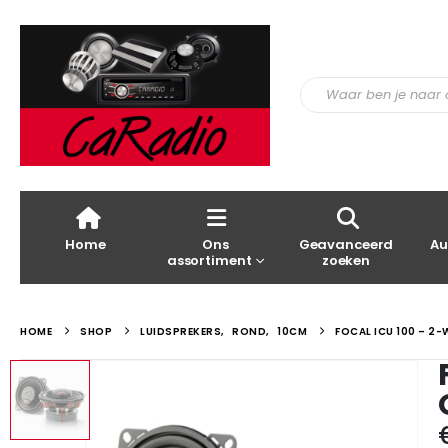
Home
Ons
Geavanceerd
Au
assortiment
zoeken
HOME
SHOP
LUIDSPREKERS
,
ROND
,
10CM
FOCAL ICU 100 – 2