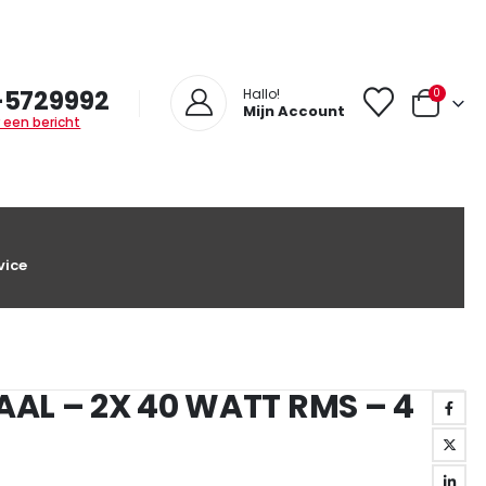
-5729992
0
Hallo!
Mijn Account
 een bericht
vice
AAL – 2X 40 WATT RMS – 4