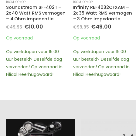
10CM
,
OP=OP
10CM
Infinity REF4032CFXAM –
JBL Club GEN3 44F – 2x 35
n
2x 35 Watt RMS vermogen
Watt RMS vermogen – 3
– 3 Ohm impedantie
Ohm impedantie
ke
e
Oorspronkelijke
Huidige
Oorspronkelijk
Huidig
€
49,00
€
59,00
€
99,95
€
89,50
prijs
prijs
prijs
prijs
was:
is:
was:
is:
Op voorraad
Op voorraad
€99,95.
€49,00.
€89,50.
€59,00
Op werkdagen voor 15:00
Op werkdagen voor 15:00
uur besteld? Dezelfde dag
uur besteld? Dezelfde dag
verzonden! Op voorraad in
verzonden! Op voorraad in
Filiaal Heerhugowaard!
Filiaal Heerhugowaard!