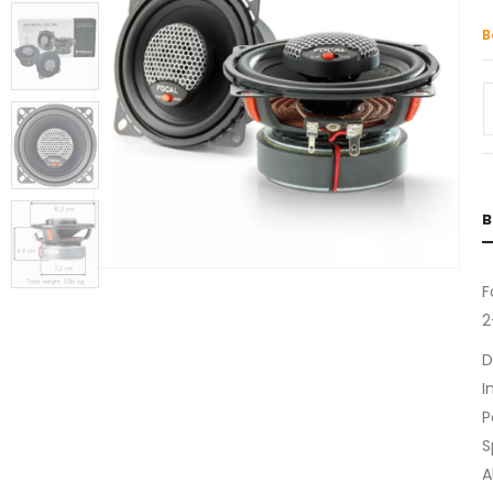
B
B
F
2
D
I
P
S
A