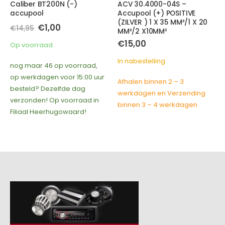
Caliber BT200N (-)
ACV 30.4000-04S –
accupool
Accupool (+) POSITIVE
(ZILVER ) 1 X 35 MM²/1 X 20
Oorspronkelijke
Huidige
€
1,00
€
14,95
MM²/2 X10MM²
prijs
prijs
was:
is:
€
15,00
Op voorraad
€14,95.
€1,00.
In nabestelling
nog maar 46 op voorraad,
op werkdagen voor 15:00 uur
Afhalen binnen 2 – 3
besteld? Dezelfde dag
werkdagen en Verzending
verzonden! Op voorraad in
binnen 3 – 4 werkdagen
Filiaal Heerhugowaard!