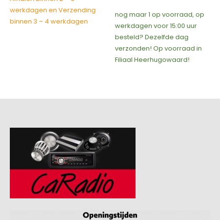
€699,00.
€399,00.
werkdagen en Verzending
nog maar 1 op voorraad, op
binnen 3 – 4 werkdagen
werkdagen voor 15:00 uur
besteld? Dezelfde dag
verzonden! Op voorraad in
Filiaal Heerhugowaard!