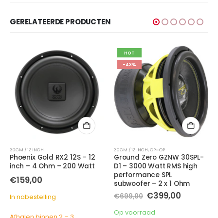
GERELATEERDE PRODUCTEN
HOT
-43%
30CM / 12 INCH
30CM / 12 INCH
,
OP=OP
Phoenix Gold RX2 12S – 12
Ground Zero GZNW 30SPL-
inch – 4 Ohm – 200 Watt
D1 – 3000 Watt RMS high
performance SPL
€
159,00
subwoofer – 2 x 1 Ohm
Oorspronkelijke
Huidige
€
399,00
€
699,00
In nabestelling
prijs
prijs
was:
is:
Op voorraad
Afhalen binnen 2 – 3