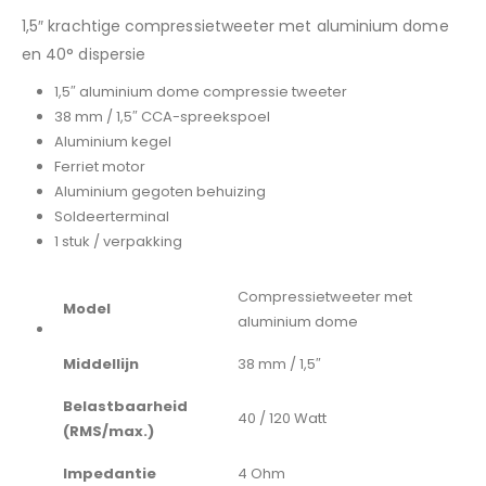
1,5″ krachtige compressietweeter met aluminium dome
en 40° dispersie
1,5″ aluminium dome compressie tweeter
38 mm / 1,5″ CCA-spreekspoel
Aluminium kegel
Ferriet motor
Aluminium gegoten behuizing
Soldeerterminal
1 stuk / verpakking
Compressietweeter met
Model
aluminium dome
Middellijn
38 mm / 1,5″
Belastbaarheid
40 / 120 Watt
(RMS/max.)
Impedantie
4 Ohm