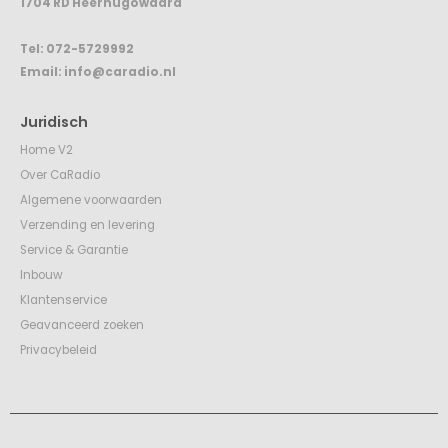
1704 RD Heerhugowaard
Tel:
072-5729992
Email:
info@caradio.nl
Juridisch
Home V2
Over CaRadio
Algemene voorwaarden
Verzending en levering
Service & Garantie
Inbouw
Klantenservice
Geavanceerd zoeken
Privacybeleid