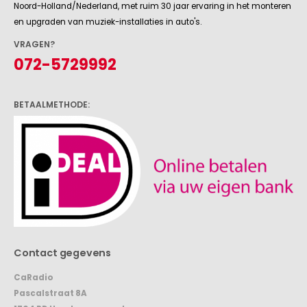
CaRadio is sinds 1996 één van de beste auto-hifi specialistwinkel in
Noord-Holland/Nederland, met ruim 30 jaar ervaring in het monteren
en upgraden van muziek-installaties in auto's.
VRAGEN?
072-5729992
BETAALMETHODE:
Contact gegevens
CaRadio
Pascalstraat 8A