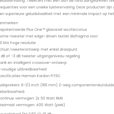
eluidservaring. Tweeters met een aan de rand aangedreven te
requenties voor een unieke luisterervaring. Deze producten zi
en superieure geluidskwaliteit met een minimale impact op het
enmerken
epatenteerde Plus One™ glasvezel wooferconus
ome-tweeter met edge-driven textiel diafragma voor
0 kHz hoge resolutie
chuin tweeterontwerp met enkel draaipunt
 dB of -3 dB tweeter uitgangsniveau regeling
lank en intelligent crossover-ontwerp
-voudige uitbreidbaarheid
pecificaties Harman Kardon FIT6C
uidsprekers: 6-1/2 inch (165 mm) 2-weg componentenAutoluids
elastbaarheid:
ontinue vermogen: 2x 50 Watt RMS
aximaal vermogen: 400 Watt (piek)
evoeligheid (bij 2,83 V): 91 dB