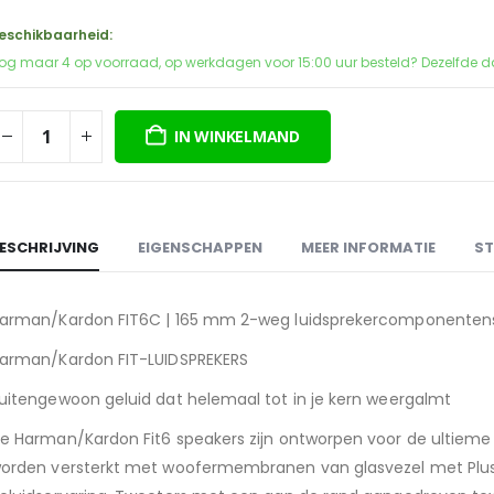
prijs
prijs
was:
is:
eschikbaarheid:
€299,00.
€249,00.
og maar 4 op voorraad, op werkdagen voor 15:00 uur besteld? Dezelfde d
IN WINKELMAND
ESCHRIJVING
EIGENSCHAPPEN
MEER INFORMATIE
ST
arman/Kardon FIT6C | 165 mm 2-weg luidsprekercomponente
arman/Kardon FIT-LUIDSPREKERS
uitengewoon geluid dat helemaal tot in je kern weergalmt
e Harman/Kardon Fit6 speakers zijn ontworpen voor de ultieme 
orden versterkt met woofermembranen van glasvezel met Plus