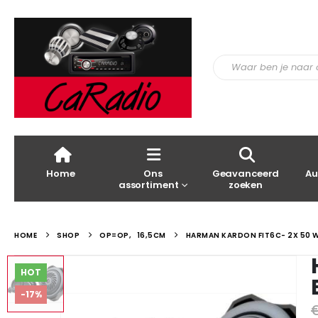
Home
Ons
Geavanceerd
Au
assortiment
zoeken
HOME
SHOP
OP=OP
,
16,5CM
HARMAN KARDON FIT6C- 2X 50 W
HOT
-17%