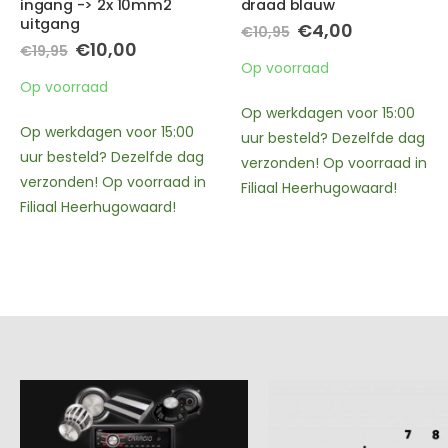
draad blauw
ook geschikt voor
subwoofer
Oorspronkelijke
Huidige
€
4,00
€
10,95
prijs
prijs
Oorspronkelijke
Huidige
€
2,00
€
5,95
was:
is:
prijs
prijs
Op voorraad
€10,95.
€4,00.
was:
is:
Op voorraad
€5,95.
€2,00.
Op werkdagen voor 15:00
nog maar 18 op voorraad, op
uur besteld? Dezelfde dag
werkdagen voor 15:00 uur
verzonden! Op voorraad in
besteld? Dezelfde dag
Filiaal Heerhugowaard!
verzonden! Op voorraad in
Filiaal Heerhugowaard!