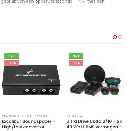
j gebruik van een oppervlakteschaal – 4 x, met een
HOT
HOT
-83%
-53%
10CM
,
OP=OP
6X9 INCH
,
OP=OP
Ultra Drive UDSC 2/10 – 2x
MTX TX669C – 2x 120 Watt
40 Watt RMS vermogen –
RMS vermogen – 4 Ohm