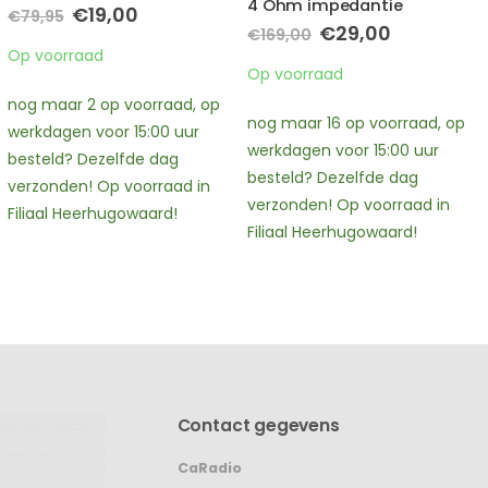
4 Ohm impedantie
impedantie
Oorspronkelijke
Huidige
Oorspronkelijke
Huidige
€
29,00
€
89,00
€
169,00
€
189,95
prijs
prijs
prijs
prijs
was:
is:
was:
is:
Op voorraad
Op voorraad
€169,00.
€29,00.
€189,95.
€89,00.
nog maar 16 op voorraad, op
nog maar 3 op voorraad, op
werkdagen voor 15:00 uur
werkdagen voor 15:00 uur
besteld? Dezelfde dag
besteld? Dezelfde dag
verzonden! Op voorraad in
verzonden! Op voorraad in
Filiaal Heerhugowaard!
Filiaal Heerhugowaard!
Contact gegevens
CaRadio