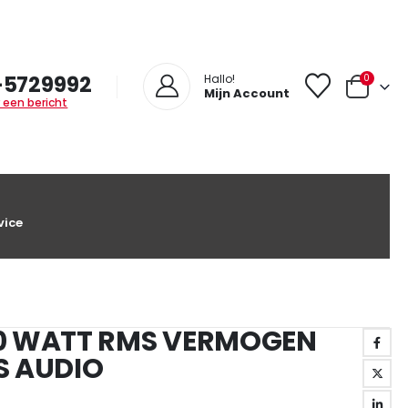
-5729992
0
Hallo!
Mijn Account
 een bericht
vice
0 WATT RMS VERMOGEN
S AUDIO