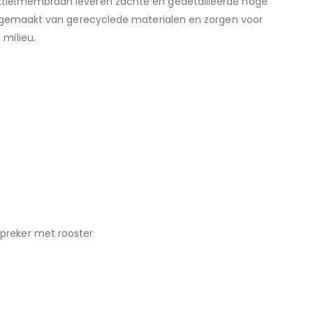
xtielmembraan leveren zachte en gedetailleerde hoge
jn gemaakt van gerecyclede materialen en zorgen voor
 milieu.
preker met rooster