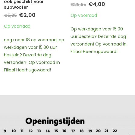
Oorspronkelijke
Huidige
Oorspronkelijke
Huidige
€
4,00
€
19,00
€
29,95
€
79,95
prijs
prijs
prijs
prijs
was:
is:
was:
is:
Op voorraad
Op voorraad
€29,95.
€4,00.
€79,95.
€19,00.
Op werkdagen voor 15:00
nog maar 2 op voorraad, op
uur besteld? Dezelfde dag
werkdagen voor 15:00 uur
verzonden! Op voorraad in
besteld? Dezelfde dag
Filiaal Heerhugowaard!
verzonden! Op voorraad in
Filiaal Heerhugowaard!