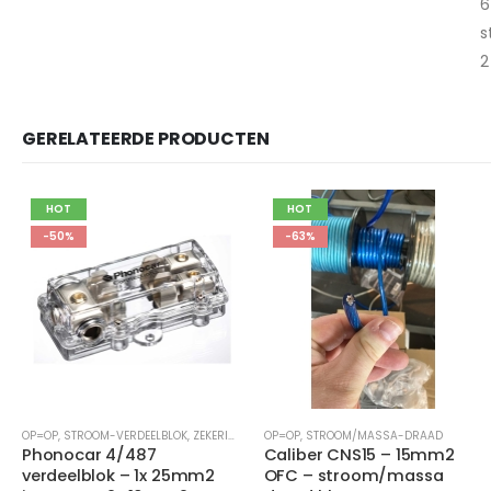
6
s
2
GERELATEERDE PRODUCTEN
HOT
HOT
-63%
-66%
OP=OP
,
STROOM/MASSA-DRAAD
LUIDSPREKERDRAAD
,
OP=OP
Caliber CNS15 – 15mm2
Signat S102003 – 2x4mm2
OFC – stroom/massa
luidsprekerdraad – OFC –