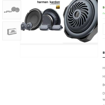
B
n
B
H
H
B
D
w