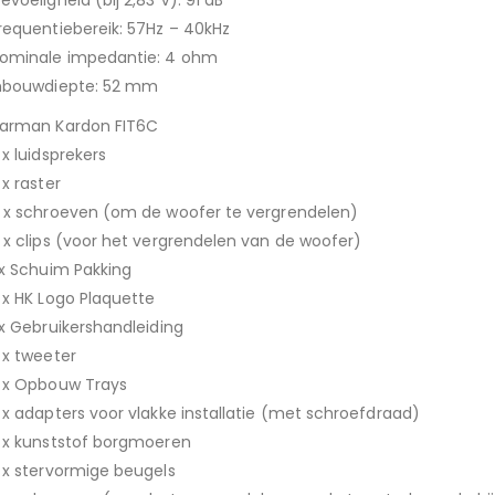
requentiebereik: 57Hz – 40kHz
ominale impedantie: 4 ohm
nbouwdiepte: 52 mm
arman Kardon FIT6C
 x luidsprekers
 x raster
 x schroeven (om de woofer te vergrendelen)
 x clips (voor het vergrendelen van de woofer)
 x Schuim Pakking
 x HK Logo Plaquette
 x Gebruikershandleiding
 x tweeter
 x Opbouw Trays
 x adapters voor vlakke installatie (met schroefdraad)
 x kunststof borgmoeren
 x stervormige beugels