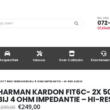
BEL ONS
072
Of stuur
tospecifiek
Inbouw
Over CaRadio
Klantenser
ATT RMS VERMOGEN BIJ 4 OHM IMPEDANTIE – HI-RES AUDIO
HARMAN KARDON FIT6C- 2X 5
BIJ 4 OHM IMPEDANTIE – HI-RE
Oorspronkelijke
Huidige
€
249,00
€
299,00