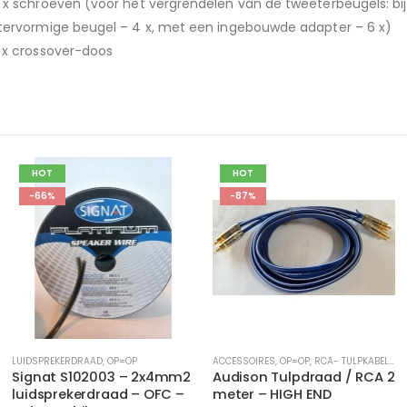
 x schroeven (voor het vergrendelen van de tweeterbeugels: bi
tervormige beugel – 4 x, met een ingebouwde adapter – 6 x)
 x crossover-doos
HOT
HOT
-87%
-76%
ACCESSOIRES
,
OP=OP
,
RCA- TULPKABELS
OP=OP
,
RCA- TULP ACCESSOIRES
Audison Tulpdraad / RCA 2
Excalibur Soundspacer –
meter – HIGH END
High/Low convertor