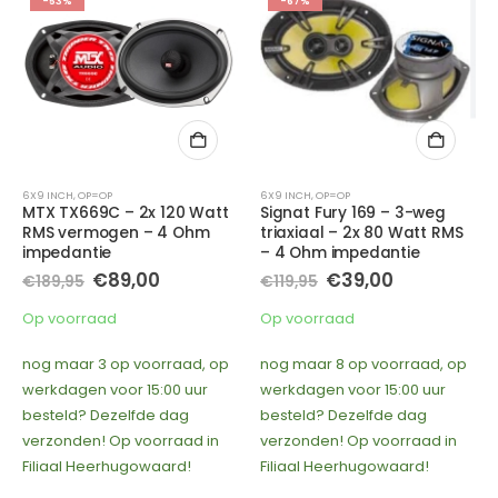
-67%
-50%
6X9 INCH
,
OP=OP
6X9 INCH
,
OP=OP
Signat Fury 169 – 3-weg
Infinity REF9632IX AM – 2x
triaxiaal – 2x 80 Watt RMS
100 Watt RMS vermogen –
– 4 Ohm impedantie
3 Ohm impedantie
e
Oorspronkelijke
Huidige
Oorspronkelijke
Huidige
€
39,00
€
75,00
€
119,95
€
149,95
prijs
prijs
prijs
prijs
was:
is:
was:
is:
Op voorraad
Op voorraad
€119,95.
€39,00.
€149,95.
€75,00.
nog maar 8 op voorraad, op
Op werkdagen voor 15:00 uur
werkdagen voor 15:00 uur
besteld? Dezelfde dag
besteld? Dezelfde dag
verzonden! Op voorraad in
verzonden! Op voorraad in
Filiaal Heerhugowaard!
Filiaal Heerhugowaard!