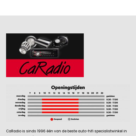
CaRadio is sinds 1996 één van de beste auto-hifi specialistwinkel in