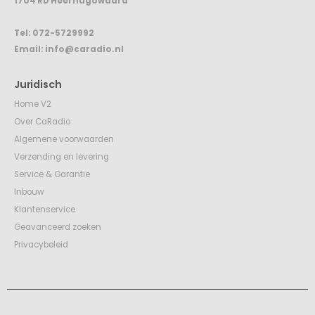
1704 RD Heerhugowaard
Tel:
072-5729992
Email:
info@caradio.nl
Juridisch
Home V2
Over CaRadio
Algemene voorwaarden
Verzending en levering
Service & Garantie
Inbouw
Klantenservice
Geavanceerd zoeken
Privacybeleid