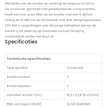
efficiëntie van de woofer en verlengt de respons tot 35 Hz.
De crossover gemaakt met geselecteerde componenten,
heeft een low-pass filter op de woofer met een 6 dB/oct.
helling en 12 dB/oct. op de tweeter met drie dempingsniveaus.
CPK 690 is opgedragen aan de jonge liefhebber die op de
eerste rij wil zitten bij zijn favoriete concert terwijl hij
comfortabel achter het stuur zit.
Specificaties
Technische specificaties
Type speaker
Composet
Aantal woofers
2
Aantal tweeters
2
Diameter woofer (cm)
15,2 x 22,9 (6 x 9 inch)
RMS vermogen (Watt)
2x 120 Watt RMS