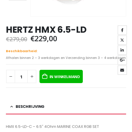
HERTZ HMX 6.5-LD
Oorspronkelijke
Huidige
€
229,00
€
279,00
prijs
prijs
was:
is:
Beschikbaarheid:
€279,00.
€229,00.
Afhalen binnen 2 – 3 werkdagen en Verzending binnen 3 – 4 werkdagen
IN WINKELMAND
BESCHRIJVING
HMX 6.5-LD-C – 6.5″ 4Ohm MARINE COAX RGB SET