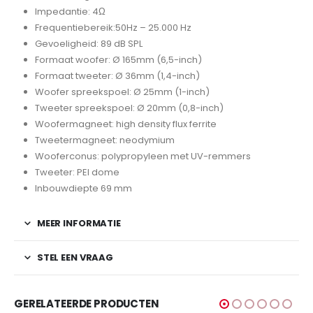
Impedantie: 4Ω
Frequentiebereik:50Hz – 25.000 Hz
Gevoeligheid: 89 dB SPL
Formaat woofer: Ø 165mm (6,5-inch)
Formaat tweeter: Ø 36mm (1,4-inch)
Woofer spreekspoel: Ø 25mm (1-inch)
Tweeter spreekspoel: Ø 20mm (0,8-inch)
Woofermagneet: high density flux ferrite
Tweetermagneet: neodymium
Wooferconus: polypropyleen met UV-remmers
Tweeter: PEI dome
Inbouwdiepte 69 mm
MEER INFORMATIE
STEL EEN VRAAG
GERELATEERDE PRODUCTEN