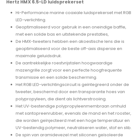
Hertz HMX 6.5-LD luidsprekerset
Hi-Performance marine coaxiale luidsprekerset met RGB
LED-verlichting.
Geoptimaliseerd voor gebruik in een oneindige baffle,
met een solide bas en uitstekende prestaties,
De HMX-tweeters hebben een akoestische lens die is
geoptimaliseerd voor de beste off-axis dispersie en
maximale geluidsdruk.
De aantrekkelijke roestvrijstalen hoogwaardige
mazengrille zorgt voor een perfecte hoogfrequente
transmissie en een solide bescherming.
Het RGB LED-verlichtingscircuit is geïntegreerd onder de
tweeter, beschermd door een transparante hoes van
polypropyleen, die dient als lichtverstrooiing.
Het UV-bestendige polypropyleenmembraan omhuld
met santopreenrubber, evenals de mand en het rooster,
die worden geïnjecteerd met een hoge temperatuur en
UV-bestendig polymeer, neutraliseren water, stof en slib.
De spin van aramidevezel met siliconen geïsoleerde