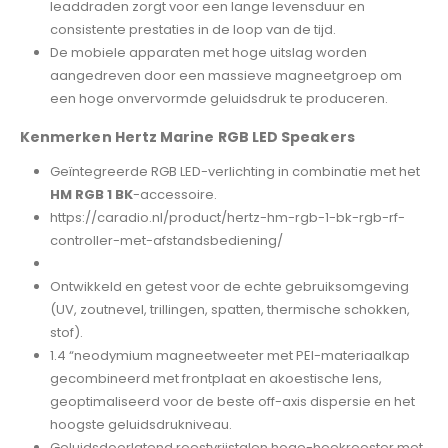
leaddraden zorgt voor een lange levensduur en
consistente prestaties in de loop van de tijd.
De mobiele apparaten met hoge uitslag worden
aangedreven door een massieve magneetgroep om
een ​​hoge onvervormde geluidsdruk te produceren.
Kenmerken Hertz Marine RGB LED Speakers
Geïntegreerde RGB LED-verlichting in combinatie met het
HM RGB 1 BK
-accessoire.
https://caradio.nl/product/hertz-hm-rgb-1-bk-rgb-rf-
controller-met-afstandsbediening/
Ontwikkeld en getest voor de echte gebruiksomgeving
(UV, zoutnevel, trillingen, spatten, thermische schokken,
stof).
1.4 “neodymium magneetweeter met PEI-materiaalkap
gecombineerd met frontplaat en akoestische lens,
geoptimaliseerd voor de beste off-axis dispersie en het
hoogste geluidsdrukniveau.
Geluidsdoorlatend roestvrijstalen hoge-hoekrooster met