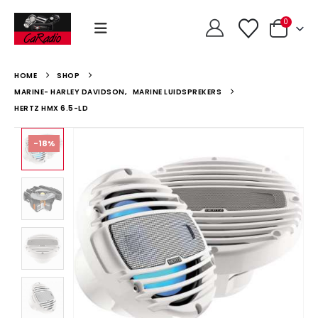
0
HOME
SHOP
MARINE- HARLEY DAVIDSON
,
MARINE LUIDSPREKERS
HERTZ HMX 6.5-LD
-18%