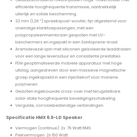
efficiënte hoogfrequente transmissie, aantrekkelijk
uiterlijk en solide bescherming.
32 mm (1,26 “) spreekspoel-woofer, fijn afgestemd voor
oneindige klanktoepassingen, met een
polypropyleenmembraan gespoten met UV-
beschermers en ingepakt in een Santoprene-kraal.
Aramidevezel spin met siliconen geïsoleerde leaddraden
voor een lange levensduur en consistente prestaties.
FEM geoptimaliseerde mobiele apparatuur met hoge
uitslag, aangedreven door een massieve magnetische
groep ingekapseld in een injectiekorf voor mariene
polymeren.
Gesloten ingebouwde cross-over met terugstelbare
solid-state hoogfrequente beveiligingsschakeling.
Vergulde, corrosiebestendige verbindingen.
Specificatie HMX 6.5-LD Speaker
Vermogen (continue): 2x 75 Watt RMS
Piekvermogen: 2x 150 Watt