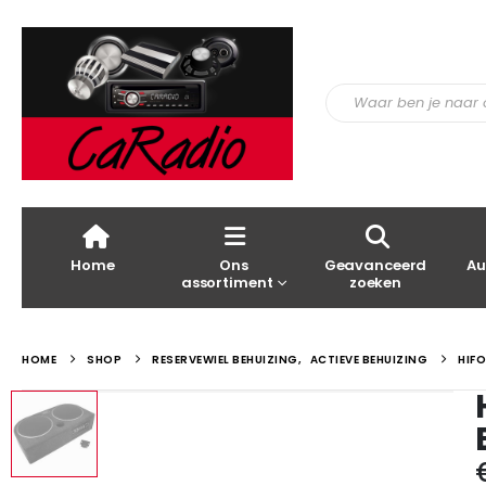
Home
Ons
Geavanceerd
Au
assortiment
zoeken
HOME
SHOP
RESERVEWIEL BEHUIZING
,
ACTIEVE BEHUIZING
HIF