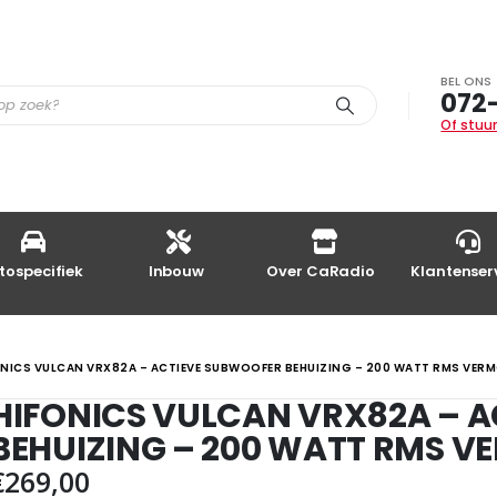
BEL ONS
072
Of stuur
tospecifiek
Inbouw
Over CaRadio
Klantenser
ONICS VULCAN VRX82A – ACTIEVE SUBWOOFER BEHUIZING – 200 WATT RMS VER
HIFONICS VULCAN VRX82A – 
BEHUIZING – 200 WATT RMS 
€
269,00