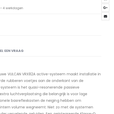
3 – 4 werkdagen
EL EEN VRAAG
euwe
VULCAN VRX82A
active-systeem maakt installatie in
erde rubberen voetjes aan de onderkant van de
-systeem
is het quasi-resonerende passieve
ra luchtverplaatsing die belangrijk is voor lage
ionele basreflexkasten de neiging hebben om
ol intern volume wegneemt. Niet zo met de systemen
onder vervelende geluiden. Een geïntegreerde Klasse-D