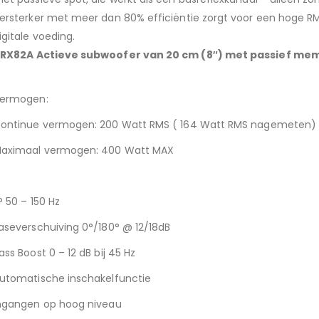
ersterker met meer dan 80% efficiëntie zorgt voor een hoge RM
igitale voeding.
VRX82A
Actieve subwoofer van 20 cm (8″) met passief m
ermogen:
ontinue vermogen: 200 Watt RMS ( 164 Watt RMS nagemeten)
aximaal vermogen: 400 Watt MAX
P 50 – 150 Hz
aseverschuiving 0°/180° @ 12/18dB
ass Boost 0 – 12 dB bij 45 Hz
utomatische inschakelfunctie
ngangen op hoog niveau