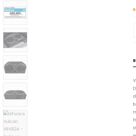
B
B
V
D
d
b
m
f
s
m