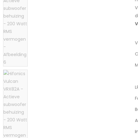
V
d
V
C
M
L
F
B
A
I