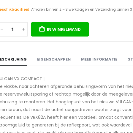
eschikbaarheid:
Afhalen binnen 2 – 3 werkdagen en Verzending binnen 
IN WINKELMAND
ESCHRIJVING
EIGENSCHAPPEN
MEER INFORMATIE
ST
ULCAN VX
COMPACT |
e vlakke, naar achteren afgeronde behuizingsvorm van het ni
e reservewieluitsparing of rechtop mogelijk door de meegelev
ehuizing te monteren. Het hoogtepunt van het nieuwe
VULCAN
embraan, dat naast de actief aangedreven woofer zorgt voor ext
requenties. De
VRX82A
heeft hier een voordeel, omdat convent
troomgeluid te genereren bij de reflexpoort, wat ook waardev
et passieve spot, die werkt als een basreflexkanaal – alleen z