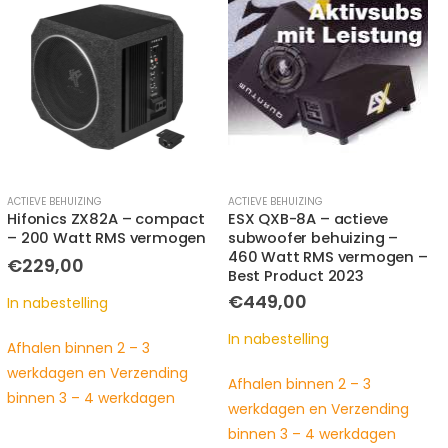
ACTIEVE BEHUIZING
RESERVEWIEL BEHUIZING
ESX QXB-8A – actieve
GZCS 10SUB – 160 Watt
subwoofer behuizing –
RMS vermogen – 2x 2 Ohm
460 Watt RMS vermogen –
impedantie
Best Product 2023
Oorspronkelijke
Huidige
€
189,00
€
219,00
prijs
prijs
€
449,00
was:
is:
In nabestelling
€219,00.
€189,00.
In nabestelling
Afhalen binnen 2 – 3
Afhalen binnen 2 – 3
werkdagen en Verzending
werkdagen en Verzending
binnen 3 – 4 werkdagen
binnen 3 – 4 werkdagen