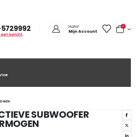
-5729992
0
Hallo!
Mijn Account
 een bericht
vice
MOGEN
ACTIEVE SUBWOOFER
VERMOGEN