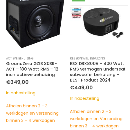
RESERVEWIEL BEHUIZING
GEPOORTE BEHUIZING
,
RESERVEWIEL BEHUIZING
ESX DBX800A – 400 Watt
ESX DBX300Q – 200 Watt
RMS vermogen underseat
RMS vermogen – gepoorte
subwoofer behuizing –
behuizing – 2x 2 Ohm
BEST Product 2024
impedantie – PASSIEF
€
449,00
€
179,00
In nabestelling
In nabestelling
Afhalen binnen 2 – 3
Afhalen binnen 2 – 3
werkdagen en Verzending
werkdagen en Verzending
binnen 3 – 4 werkdagen
binnen 3 – 4 werkdagen