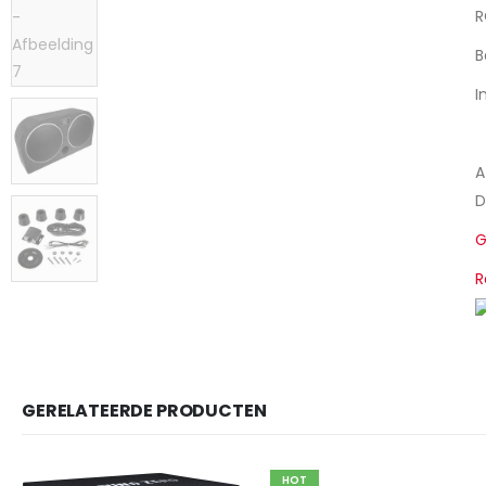
R
B
I
A
D
G
R
GERELATEERDE PRODUCTEN
HOT