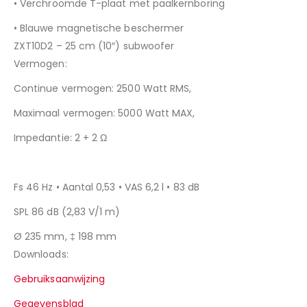
• Verchroomde T-plaat met paalkernboring
• Blauwe magnetische beschermer
ZXT10D2 –
25 cm (10″) subwoofer
Vermogen:
Continue vermogen: 2500 Watt RMS,
Maximaal vermogen: 5000 Watt MAX,
Impedantie: 2 + 2 Ω
Fs 46 Hz • Aantal 0,53 • VAS 6,2 l • 83 dB
SPL 86 dB (2,83 V/1 m)
Ø 235 mm, ‡ 198 mm
Downloads:
Gebruiksaanwijzing
Gegevensblad