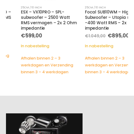
25CM / 10 INCH
25CM / 10 INCH
ESX – VX10PRO – SPL-
Focal SUB10WM – High End
subwoofer – 2500 Watt
Subwoofer – Utopia serie
RMS vermogen – 2x 2 Ohm
-400 Watt RMS – 2x 4 Ohm
impedantie
impedantie
Oorspronkelijke
Huidige
€
599,00
€
895,00
€
1.049,00
prijs
prijs
was:
is:
In nabestelling
In nabestelling
€1.049,00.
€895,00
Afhalen binnen 2 – 3
Afhalen binnen 2 – 3
werkdagen en Verzending
werkdagen en Verzending
binnen 3 – 4 werkdagen
binnen 3 – 4 werkdagen