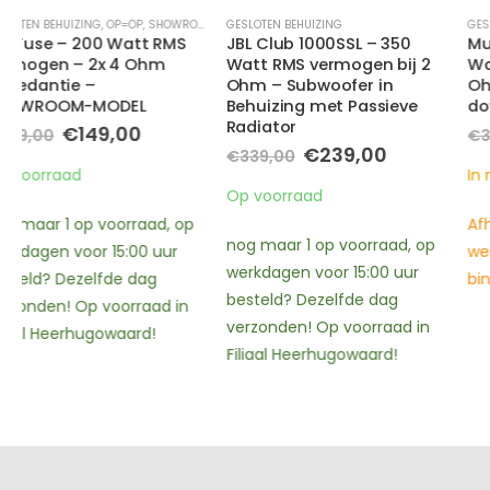
GESLOTEN BEHUIZING
,
UNDERSEAT SUBWOOFERS
GESLOTEN BEHUIZING
JBL Club 1000SSL – 350
MusWay MF210Q2 – 300
Watt RMS vermogen bij 2
Watt RMS vermogen – 2x 2
Ohm – Subwoofer in
Ohm impedantie –
Behuizing met Passieve
downfiring
Radiator
ke
ge
Oorspronkelijk
Huidi
€
299,00
€
329,00
prijs
prijs
Oorspronkelijke
Huidige
€
239,00
€
339,00
was:
is:
prijs
prijs
In nabestelling
0.
€329,00.
€299,
was:
is:
Op voorraad
€339,00.
€239,00.
Afhalen binnen 2 – 3
nog maar 1 op voorraad, op
werkdagen en Verzending
werkdagen voor 15:00 uur
binnen 3 – 4 werkdagen
besteld? Dezelfde dag
verzonden! Op voorraad in
Filiaal Heerhugowaard!