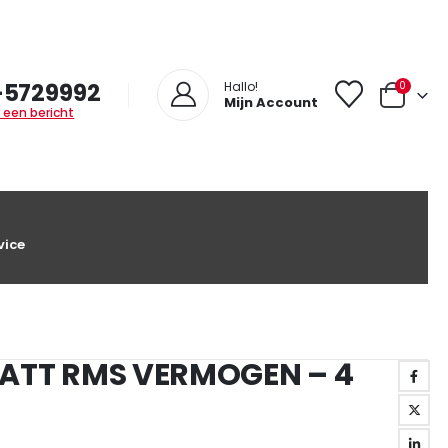
-5729992
0
Hallo!
Mijn Account
 een bericht
vice
 WATT RMS VERMOGEN – 4