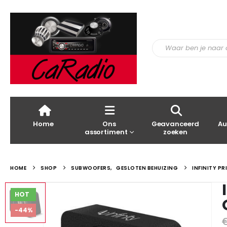
Home
Ons
Geavanceerd
Au
assortiment
zoeken
HOME
SHOP
SUBWOOFERS
,
GESLOTEN BEHUIZING
INFINITY P
HOT
-44%