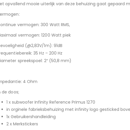
et opvallend mooie uiterlijk van deze behuizing gaat gepaard m
ermogen:
ontinue vermogen: 300 Watt RMS,
aximaal vermogen: 1200 Watt piek
evoeligheid (@2,83V/1m): 91dB
requentiebereik: 35 Hz – 200 Hz
iameter spreekspoel: 2″ (50,8 mm)
mpedantie: 4 Ohm
n de doos;
1 x subwoofer Infinity Reference Primus 1270
in orginele fabrieksbehuizing met infinity logo gesticked bov
1x Gebruikershandleiding
2 x Merkstickers