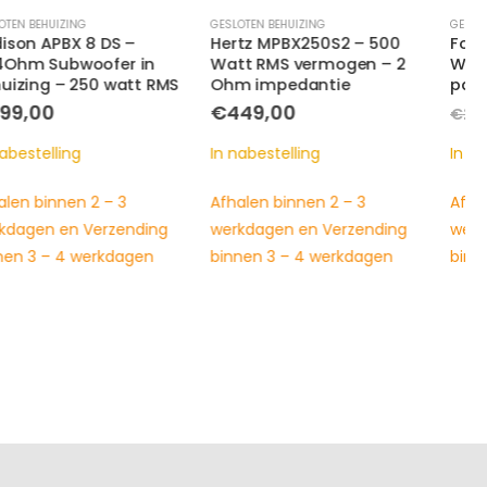
GESLOTEN BEHUIZING
GESLOTEN BEHUIZING
,
UNDERSEAT SUBWOOFERS
Hertz MPBX250S2 – 500
Focal iSUB TWIN – 2x 100
Watt RMS vermogen – 2
Watt RMS vermogen –
Ohm impedantie
passief 2x 2 Ohm (2 stuks)
Oorspronkelijke
Huidige
€
449,00
€
269,00
€
299,00
prijs
prijs
was:
is:
In nabestelling
In nabestelling
€299,00.
€269,00
Afhalen binnen 2 – 3
Afhalen binnen 2 – 3
werkdagen en Verzending
werkdagen en Verzending
binnen 3 – 4 werkdagen
binnen 3 – 4 werkdagen