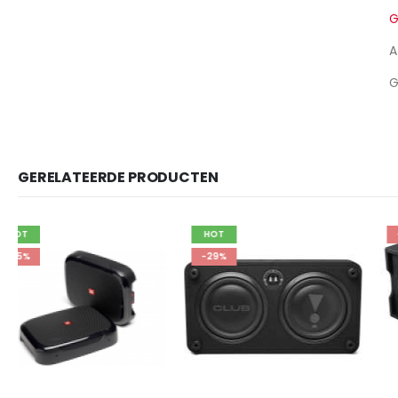
G
A
G
GERELATEERDE PRODUCTEN
HOT
-9%
-29%