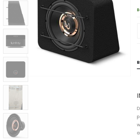
B
B
D
p
w
a