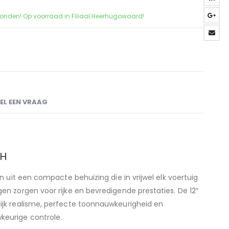
zonden! Op voorraad in Filiaal Heerhugowaard!
EL EEN VRAAG
CH
 uit een compacte behuizing die in vrijwel elk voertuig
 zorgen voor rijke en bevredigende prestaties. De 12″
jk realisme, perfecte toonnauwkeurigheid en
eurige controle.