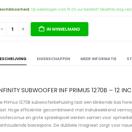
prijs
prijs
was:
is:
eschikbaarheid:
Op werkdagen voor 15:00 uur besteld? Dezelfde dag ver
€249,95.
€139,00.
IN WINKELMAND
ESCHRIJVING
EIGENSCHAPPEN
MEER INFORMATIE
ST
INFINITY SUBWOOFER INF PRIMUS 1270B – 12 IN
e Primus 1270B subwooferbehuizing laat een klinkende bas horen
ast. Hoge efficiëntie gecombineerd met indrukwekkend vermogen
ooferconus en grote spreekspoel werken samen voor opmerkeli
anhoudende basrespons. De dubbele magneet zorgt voor nauwk