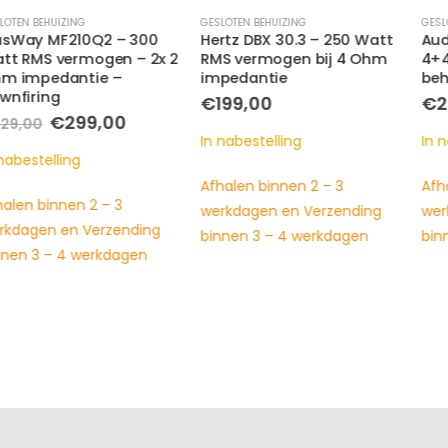
GESLOTEN BEHUIZING
GESLOTEN BEHUIZING
Hertz DBX 30.3 – 250 Watt
Audison APBX 8 DS –
RMS vermogen bij 4 Ohm
4+4Ohm Subwoofer in
impedantie
behuizing – 250 watt RMS
€
199,00
€
299,00
e
ge
In nabestelling
In nabestelling
00.
Afhalen binnen 2 – 3
Afhalen binnen 2 – 3
werkdagen en Verzending
werkdagen en Verzending
binnen 3 – 4 werkdagen
binnen 3 – 4 werkdagen