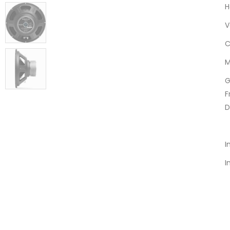
H
V
C
M
G
F
D
I
I