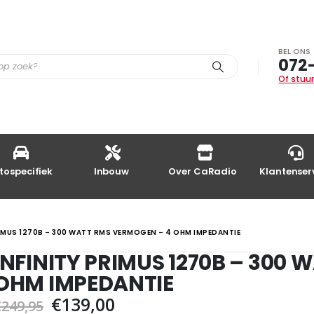
BEL ONS
072
Of stuur
tospecifiek
Inbouw
Over CaRadio
Klantenser
RIMUS 1270B – 300 WATT RMS VERMOGEN – 4 OHM IMPEDANTIE
INFINITY PRIMUS 1270B – 300
OHM IMPEDANTIE
Oorspronkelijke
Huidige
€
139,00
€
249,95