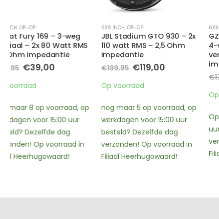
6X9 INCH
,
OP=OP
6X9 INCH
,
DIVERSEN - 4X 10 + 7X10 INCH
JBL Stadium GTO 930 – 2x
GZCF 7104XSPL – 7×10 inch
110 watt RMS – 2,5 Ohm
4-weg – 2x 200 Watt RMS
impedantie
vermogen – 4 Ohm
impedantie
e
Oorspronkelijke
Huidige
€
119,00
€
199,95
prijs
prijs
Oorspronkelijk
Huidig
€
129,00
€
179,95
was:
is:
prijs
prijs
Op voorraad
€199,95.
€119,00.
was:
is:
Op voorraad
€179,95.
€129,00
nog maar 5 op voorraad, op
Op werkdagen voor 15:00
werkdagen voor 15:00 uur
uur besteld? Dezelfde dag
besteld? Dezelfde dag
verzonden! Op voorraad in
verzonden! Op voorraad in
Filiaal Heerhugowaard!
Filiaal Heerhugowaard!