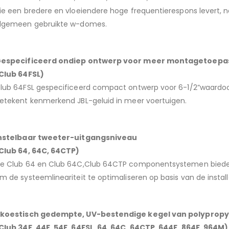
ie een bredere en vloeiendere hoge frequentierespons levert, 
lgemeen gebruikte w-domes.
especificeerd ondiep ontwerp voor meer montagetoepa
Club 64FSL)
lub 64FSL gespecificeerd compact ontwerp voor 6-1/2”waardoor 
etekent kenmerkend JBL-geluid in meer voertuigen.
nstelbaar tweeter-uitgangsniveau
Club 64, 64C, 64CTP)
e Club 64 en Club 64C,Club 64CTP componentsystemen bieden
m de systeemlineariteit te optimaliseren op basis van de install
koestisch gedempte, UV-bestendige kegel van polyprop
Club 34F, 44F, 54F, 64FSL, 64, 64C, 64CTP, 644F, 864F, 964M)