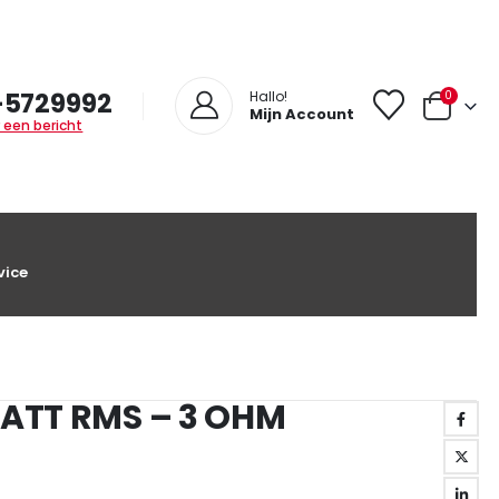
-5729992
0
Hallo!
Mijn Account
 een bericht
vice
WATT RMS – 3 OHM