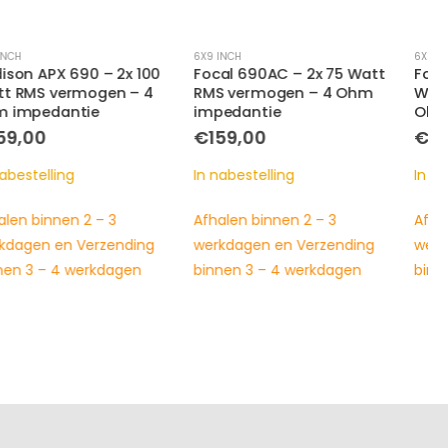
6X9 INCH
6X9 INCH
Focal 690AC – 2x 75 Watt
Focal ACX690 – 2 x 80
RMS vermogen – 4 Ohm
Watt RMS vermogen – 4
impedantie
Ohm impedantie
€
159,00
€
99,00
In nabestelling
In nabestelling
Afhalen binnen 2 – 3
Afhalen binnen 2 – 3
werkdagen en Verzending
werkdagen en Verzending
binnen 3 – 4 werkdagen
binnen 3 – 4 werkdagen