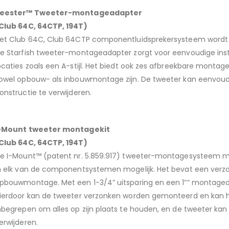
eester™ Tweeter-montageadapter
Club 64C, 64CTP, 194T)
et Club 64C, Club 64CTP componentluidsprekersysteem wordt 
e Starfish tweeter-montageadapter zorgt voor eenvoudige insta
ocaties zoals een A-stijl. Het biedt ook zes afbreekbare monta
owel opbouw- als inbouwmontage zijn. De tweeter kan eenvoud
onstructie te verwijderen.
-Mount tweeter montagekit
Club 64C, 64CTP, 194T)
e I-Mount™ (patent nr. 5.859.917) tweeter-montagesysteem maa
n elk van de componentsystemen mogelijk. Het bevat een verzo
pbouwmontage. Met een 1-3/4” uitsparing en een 1”” montagediep
ierdoor kan de tweeter verzonken worden gemonteerd en kan hi
nbegrepen om alles op zijn plaats te houden, en de tweeter ka
erwijderen.