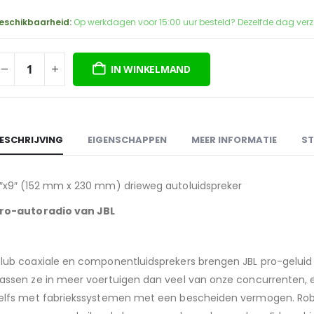
prijs
prijs
was:
is:
eschikbaarheid:
Op werkdagen voor 15:00 uur besteld? Dezelfde dag ver
€139,50.
€99,00.
IN WINKELMAND
ESCHRIJVING
EIGENSCHAPPEN
MEER INFORMATIE
ST
″x9″ (152 mm x 230 mm) drieweg autoluidspreker
ro-autoradio van JBL
lub coaxiale en componentluidsprekers brengen JBL pro-gelui
assen ze in meer voertuigen dan veel van onze concurrenten, e
elfs met fabriekssystemen met een bescheiden vermogen. Rob