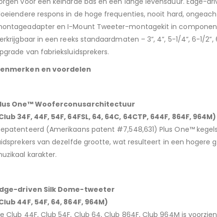
orgen voor een keiharde bas en een lange levensduur. Edge-dr
loeiendere respons in de hoge frequenties, nooit hard, ongeac
ontageadapter en I-Mount Tweeter-montagekit in componentlu
erkrijgbaar in een reeks standaardmaten – 3”, 4”, 5-1/4”, 6-1/2”, 6”
pgrade van fabrieksluidsprekers.
enmerken en voordelen
lus One™ Wooferconusarchitectuur
Club 34F, 44F, 54F, 64FSL, 64, 64C, 64CTP, 644F, 864F, 964M)
epatenteerd (Amerikaans patent #7,548,631) Plus One™ kegel
uidsprekers van dezelfde grootte, wat resulteert in een hogere 
uzikaal karakter.
dge-driven Silk Dome-tweeter
Club 44F, 54F, 64, 864F, 964M)
e Club 44F, Club 54F, Club 64, Club 864F, Club 964M is voorzie