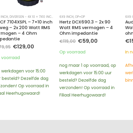
6X9 INCH
,
OP=OP
6X9 INCH
Hertz DCX690.3 – 2x 90
Audison APX 690 – 2x 100
Watt RMS vermogen – 4
Watt RMS vermogen – 4
Ohm impedantie
ohm impedantie
Oorspronkelijke
Huidige
€
59,00
€
159,00
€
119,00
prijs
prijs
e
e
was:
is:
Op voorraad
In nabestelling
€119,00.
€59,00.
.
nog maar 1 op voorraad, op
Afhalen binnen 2 – 3
werkdagen voor 15:00 uur
werkdagen en Verzending
besteld? Dezelfde dag
binnen 3 – 4 werkdagen
verzonden! Op voorraad in
Filiaal Heerhugowaard!