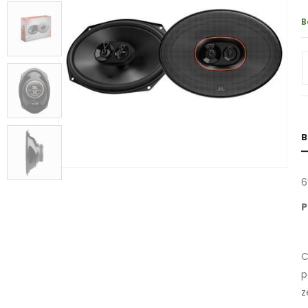
B
B
6
P
C
p
z