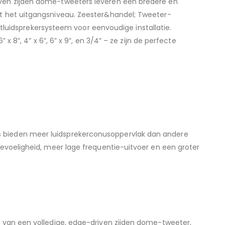
iven zijden dome-tweeters leveren een bredere en
ht het uitgangsniveau. Zeester&handel; Tweeter-
idsprekersysteem voor eenvoudige installatie.
 x 8”, 4” x 6”, 6” x 9”, en 3/4” – ze zijn de perfecte
s bieden meer luidsprekerconusoppervlak dan andere
gevoeligheid, meer lage frequentie-uitvoer en een groter
n van een volledige, edge-driven zijden dome-tweeter,