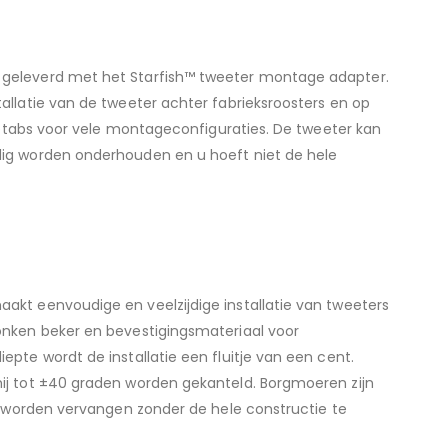
geleverd met het Starfish™ tweeter montage adapter.
llatie van de tweeter achter fabrieksroosters en op
getabs voor vele montageconfiguraties. De tweeter kan
ig worden onderhouden en u hoeft niet de hele
kt eenvoudige en veelzijdige installatie van tweeters
nken beker en bevestigingsmateriaal voor
te wordt de installatie een fluitje van een cent.
j tot ±40 graden worden gekanteld. Borgmoeren zijn
n worden vervangen zonder de hele constructie te