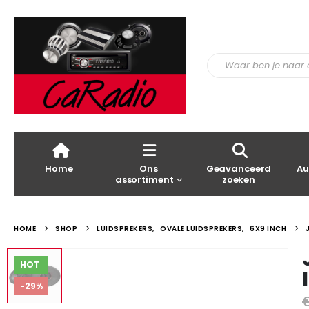
Home
Ons
Geavanceerd
Au
assortiment
zoeken
HOME
SHOP
LUIDSPREKERS
,
OVALE LUIDSPREKERS
,
6X9 INCH
HOT
-29%