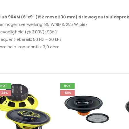
lub 964M (6″x9″ (152 mm x 230 mm) drieweg autoluidspre
ermogensverwerking: 85 W RMS, 255 W piek
evoeligheid (@ 2.83V): 93dB
requentiebereik: 50 Hz – 20 kHz
ominale impedantie: 3,0 ohm
HOT
-50%