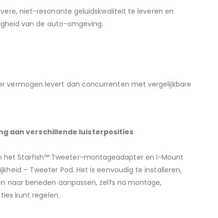
ere, niet-resonante geluidskwaliteit te leveren en
htigheid van de auto-omgeving.
er vermogen levert dan concurrenten met vergelijkbare
 aan verschillende luisterposities
 het Starfish™ Tweeter-montageadapter en I-Mount
kheid – Tweeter Pod. Het is eenvoudig te installeren,
n en naar beneden aanpassen, zelfs na montage,
ties kunt regelen.