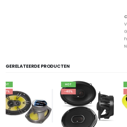
C
V
G
F
N
GERELATEERDE PRODUCTEN
HOT
HOT
-40%
-28%