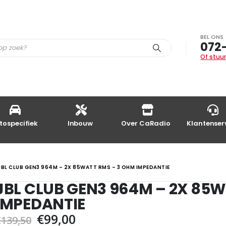
BEL ONS
072
Of stuur
tospecifiek
Inbouw
Over CaRadio
Klantenser
JBL CLUB GEN3 964M – 2X 85WATT RMS – 3 OHM IMPEDANTIE
JBL CLUB GEN3 964M – 2X 85
IMPEDANTIE
Oorspronkelijke
Huidige
€
99,00
€
139,50