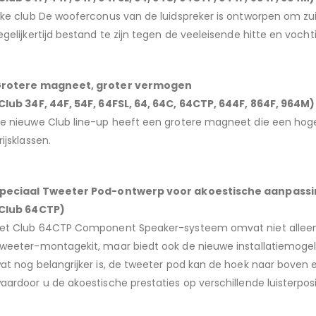
lke club De wooferconus van de luidspreker is ontworpen om zuiv
egelijkertijd bestand te zijn tegen de veeleisende hitte en voc
rotere magneet, groter vermogen
Club 34F, 44F, 54F, 64FSL, 64, 64C, 64CTP, 644F, 864F, 964M)
e nieuwe Club line-up heeft een grotere magneet die een hog
rijsklassen.
peciaal Tweeter Pod-ontwerp voor akoestische aanpassing
Club 64CTP)
et Club 64CTP Component Speaker-systeem omvat niet alleen
weeter-montagekit, maar biedt ook de nieuwe installatiemogelij
at nog belangrijker is, de tweeter pod kan de hoek naar bove
aardoor u de akoestische prestaties op verschillende luisterposi