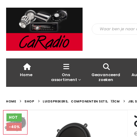
Home
Ons
Geavanceerd
Au
assortiment
zoeken
HOME
SHOP
LUIDSPREKERS
,
COMPONENTEN SETS
,
13CM
JBL 
HOT
-40%