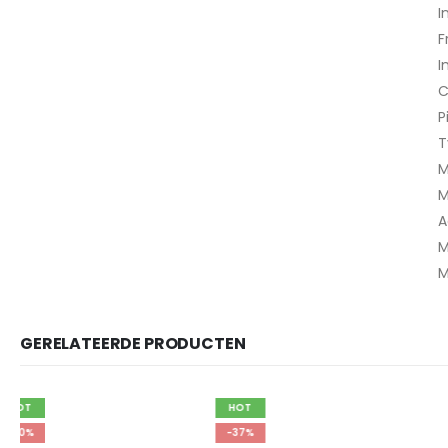
I
F
I
C
P
T
M
M
A
M
M
GERELATEERDE PRODUCTEN
HOT
-37%