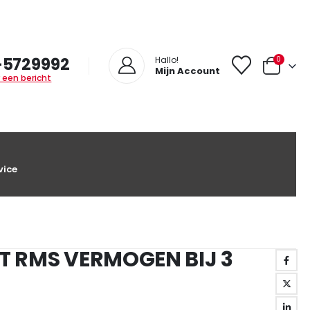
-5729992
0
Hallo!
Mijn Account
 een bericht
vice
T RMS VERMOGEN BIJ 3