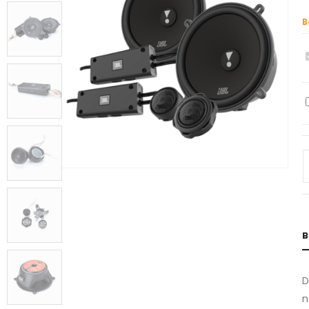
B
b
B
D
n