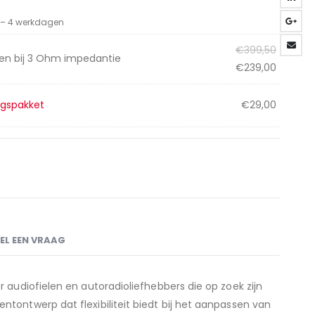
3 – 4 werkdagen
Oorspro
€
399,50
en bij 3 Ohm impedantie
prijs
Huidige
€
239,00
was:
prijs
€399,50
is:
ngspakket
€
29,00
€239,00
EL EEN VRAAG
audiofielen en autoradioliefhebbers die op zoek zijn
ontwerp dat flexibiliteit biedt bij het aanpassen van