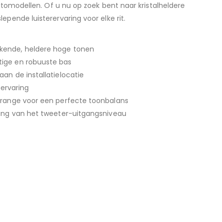
utomodellen. Of u nu op zoek bent naar kristalheldere
pende luisterervaring voor elke rit.
kende, heldere hoge tonen
ige en robuuste bas
an de installatielocatie
servaring
drange voor een perfecte toonbalans
sing van het tweeter-uitgangsniveau