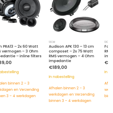
13CM
13CM
Audison APK 130 – 13 cm
Focal 130AS – 2x 50 Watt
composet – 2x 75 Watt
RMS vermogen – 4 Ohm
RMS vermogen – 4 Ohm
impedantie
impedantie
€
189,00
€
189,00
In nabestelling
In nabestelling
Afhalen binnen 2 – 3
Afhalen binnen 2 – 3
werkdagen en Verzending
werkdagen en Verzending
binnen 3 – 4 werkdagen
binnen 3 – 4 werkdagen