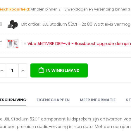
prijs
prijs
was:
is:
eschikbaarheid:
Afhalen binnen 2 – 3 werkdagen en Verzending binnen 
€399,50.
€239,00.
JBL
Dit artikel:
JBL Stadium 52CF -2x 80 Watt RMS vermog
Stadium
52CF
Vibe
1
×
Vibe ANTIVIBE DBP-v6 - Bassboost upgrade dempi
-2x
ANTIVIBE
80
DBP-
Watt
v6
RMS
IN WINKELMAND
-
vermogen
Bassboost
ij
upgrade
3
dempingspakket
Ohm
ESCHRIJVING
EIGENSCHAPPEN
MEER INFORMATIE
ST
impedantie
e JBL Stadium 52CF component luidsprekers zijn ontworpen voor 
aar een premium audio-ervaring in hun auto. Met een component