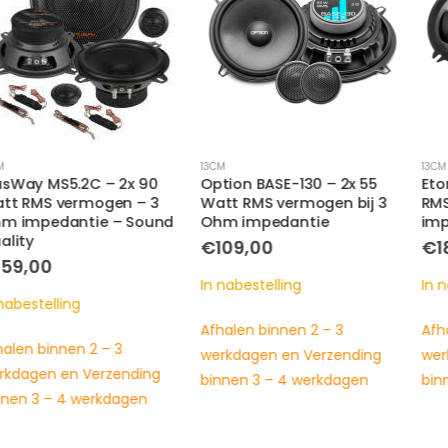
13CM
13CM
Option BASE-130 – 2x 55
Eton PRA13 – 2x 60 Watt
Watt RMS vermogen bij 3
RMS vermogen – 3 Ohm
Ohm impedantie
impedantie – inline filters
€
109,00
€
189,00
In nabestelling
In nabestelling
Afhalen binnen 2 – 3
Afhalen binnen 2 – 3
werkdagen en Verzending
werkdagen en Verzending
binnen 3 – 4 werkdagen
binnen 3 – 4 werkdagen