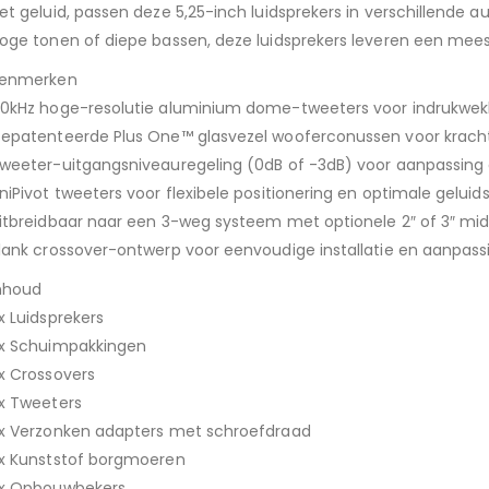
et geluid, passen deze 5,25-inch luidsprekers in verschillende a
oge tonen of diepe bassen, deze luidsprekers leveren een meesle
enmerken
0kHz hoge-resolutie aluminium dome-tweeters voor indrukwek
epatenteerde Plus One™ glasvezel wooferconussen voor kracht
weeter-uitgangsniveauregeling (0dB of -3dB) voor aanpassing a
niPivot tweeters voor flexibele positionering en optimale geluid
itbreidbaar naar een 3-weg systeem met optionele 2″ of 3″ mi
lank crossover-ontwerp voor eenvoudige installatie en aanpas
nhoud
x Luidsprekers
x Schuimpakkingen
x Crossovers
x Tweeters
x Verzonken adapters met schroefdraad
x Kunststof borgmoeren
x Opbouwbekers