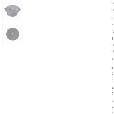
h
h
K
4
G
T
U
U
S
I
2
2
2
2
2
2
2