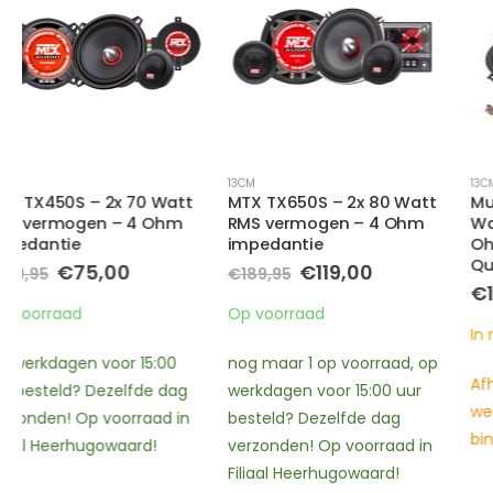
13CM
13CM
MTX TX650S – 2x 80 Watt
MusWay MS5.2C – 2x 90
RMS vermogen – 4 Ohm
Watt RMS vermogen – 3
impedantie
Ohm impedantie – Sound
Quality
e
e
Oorspronkelijke
Huidige
€
119,00
€
189,95
prijs
prijs
€
159,00
was:
is:
Op voorraad
.
€189,95.
€119,00.
In nabestelling
nog maar 1 op voorraad, op
Afhalen binnen 2 – 3
werkdagen voor 15:00 uur
werkdagen en Verzending
besteld? Dezelfde dag
binnen 3 – 4 werkdagen
verzonden! Op voorraad in
Filiaal Heerhugowaard!