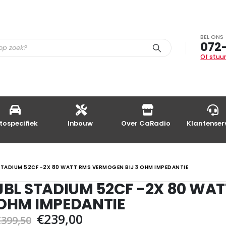
BEL ONS
072
Of stuur
tospecifiek
Inbouw
Over CaRadio
Klantenser
STADIUM 52CF -2X 80 WATT RMS VERMOGEN BIJ 3 OHM IMPEDANTIE
JBL STADIUM 52CF -2X 80 WAT
OHM IMPEDANTIE
Oorspronkelijke
Huidige
€
239,00
€
399,50