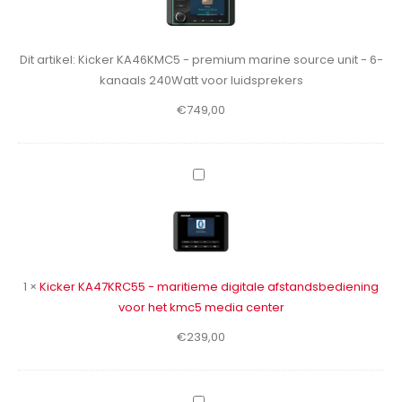
premium
marine
source
Dit artikel:
Kicker KA46KMC5 - premium marine source unit - 6-
unit
kanaals 240Watt voor luidsprekers
-
€
749,00
6-
kanaals
240Watt
voor
Kicker
luidsprekers
KA47KRC55
-
maritieme
digitale
afstandsbediening
1
×
Kicker KA47KRC55 - maritieme digitale afstandsbediening
voor
voor het kmc5 media center
het
€
239,00
kmc5
media
center