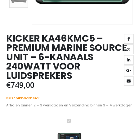
KICKER KA46KMC5 –
PREMIUM MARINE SOURCE
UNIT – 6-KANAALS
240WATT VOOR
LUIDSPREKERS
€
749,00
Beschikbaarheid:
Afhalen binnen 2 – 3 werkdagen en Verzending binnen 3 – 4 werkdagen
Kicker
KA46KMC5
-