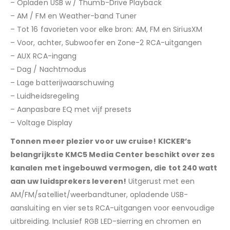
– Opladen USB w / Thumb-Drive Playback
– AM / FM en Weather-band Tuner
– Tot 16 favorieten voor elke bron: AM, FM en SiriusXM
– Voor, achter, Subwoofer en Zone-2 RCA-uitgangen
– AUX RCA-ingang
– Dag / Nachtmodus
– Lage batterijwaarschuwing
– Luidheidsregeling
– Aanpasbare EQ met vijf presets
– Voltage Display
Tonnen meer plezier voor uw cruise! KICKER’s
belangrijkste KMC5 Media Center beschikt over zes
kanalen met ingebouwd vermogen, die tot 240 watt
aan uw luidsprekers leveren!
Uitgerust met een
AM/FM/satelliet/weerbandtuner, opladende USB-
aansluiting en vier sets RCA-uitgangen voor eenvoudige
uitbreiding. Inclusief RGB LED-sierring en chromen en