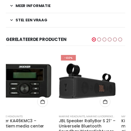
MEER INFORMATIE
STEL EEN VRAAG
GERELATEERDE PRODUCTEN
-44%
MARINE HEADUNITS
,
MARINE LUIDSPREKERS
,
PROFESSIONEEL
MARINE HEADUNITS
JBL Speaker RallyBar S 21″ –
Kicker KA47KRC55 –
Universele Bluetooth
maritieme digitale