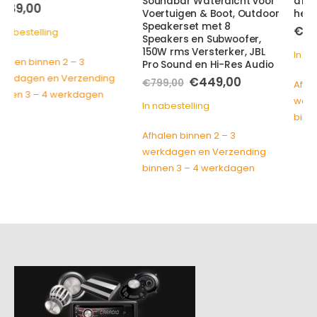
Soundbar Waterdicht voor
afstandsbediening voor
Voertuigen & Boot, Outdoor
het kmc5 media center
Speakerset met 8
€
239,00
Speakers en Subwoofer,
150W rms Versterker, JBL
In nabestelling
Pro Sound en Hi-Res Audio
Oorspronkelijke
Huidige
€
449,00
€
799,00
Afhalen binnen 2 – 3
prijs
prijs
werkdagen en Verzending
was:
is:
In nabestelling
€799,00.
€449,00.
binnen 3 – 4 werkdagen
Afhalen binnen 2 – 3
werkdagen en Verzending
binnen 3 – 4 werkdagen