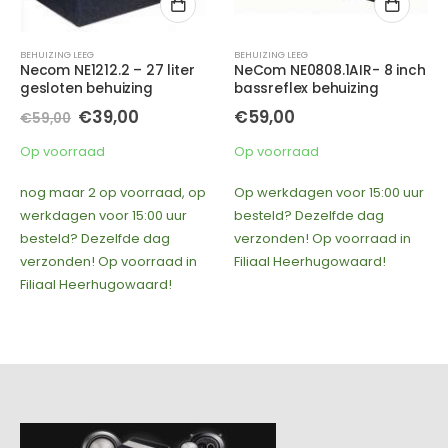
BEHUIZING LEEG
BEHUIZING LEEG
,
SUBWOOF
 – 27 liter
NeCom NE0808.1AIR- 8 inch
C1015 -10 inch ge
izing
bassreflex behuizing
behuizing – kleur:
inhoud: 15 liter
ronkelijke
Huidige
00
€
59,00
Oorspro
€
60,00
prijs
€
89,00
prijs
is:
Op voorraad
was:
00.
€39,00.
Op voorraad
€89,00.
voorraad, op
Op werkdagen voor 15:00 uur
nog maar 1 op voo
 15:00 uur
besteld? Dezelfde dag
werkdagen voor 15
fde dag
verzonden! Op voorraad in
besteld? Dezelfde
voorraad in
Filiaal Heerhugowaard!
verzonden! Op voo
gowaard!
Filiaal Heerhugow