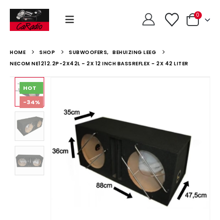
0
HOME
SHOP
SUBWOOFERS
,
BEHUIZING LEEG
NECOM NE1212.2P-2X42L – 2X 12 INCH BASSREFLEX – 2X 42 LITER
HOT
-34%