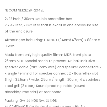
NECOM NE1212.2P-2X42L
2x 12 inch / 30cm Double bassreflex box
2 x 42 liter, 2×42 Liter that is exact in one enclosure size
of the enclosure.
Afmetingen behuizing: (HxBxD) (34cm/47cm) x 88cm x
36cm
Made from only high quality 18mm MDF, front plate
25mm MDF Special made to prevent Air leak Inclusive
speaker cable (2×2.5mm wire) and speaker connectors 2
x single terminal for speaker connect 2 x Bassreflex slot
(high: 32.5cm / wide: 2.5cm / length: 20cm) 4 x stainless
steel grill (2 x bar) Sound proofing inside (sound
absorbing material) at rear board.
Packing: Gw. 26 KGS Nw. 25 KGS
M: 92x53x40.5 CM Packed in carton box, with 8 x