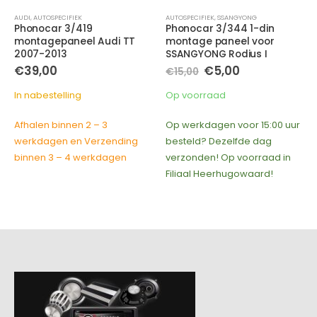
AUDI
,
AUTOSPECIFIEK
AUTOSPECIFIEK
,
SSANGYONG
Phonocar 3/419
Phonocar 3/344 1-din
montagepaneel Audi TT
montage paneel voor
2007-2013
SSANGYONG Rodius I
Oorspronkelijke
Huidige
€
39,00
€
5,00
€
15,00
prijs
prijs
was:
is:
In nabestelling
Op voorraad
€15,00.
€5,00.
Afhalen binnen 2 – 3
Op werkdagen voor 15:00 uur
werkdagen en Verzending
besteld? Dezelfde dag
binnen 3 – 4 werkdagen
verzonden! Op voorraad in
Filiaal Heerhugowaard!