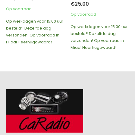
prijs
prijs
€
25,00
was:
is:
Op voorraad
€19,00.
€10,00.
Op voorraad
Op werkdagen voor 15:00 uur
Op werkdagen voor 15:00 uur
besteld? Dezelfde dag
besteld? Dezelfde dag
verzonden! Op voorraad in
verzonden! Op voorraad in
Filiaal Heerhugowaard!
Filiaal Heerhugowaard!