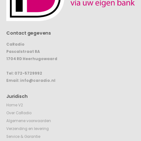
Contact gegevens
CaRadio
Pascalstraat 8A
1704 RD Heerhugowaard
Tel:
072-5729992
Email:
info@caradio.nl
Juridisch
Home V2
Over CaRadio
Algemene voorwaarden
Verzending en levering
Service & Garantie