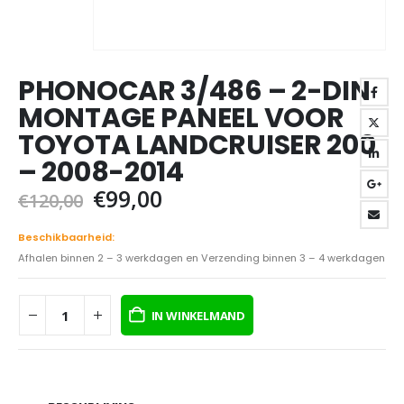
PHONOCAR 3/486 – 2-DIN
MONTAGE PANEEL VOOR
TOYOTA LANDCRUISER 200
– 2008-2014
Oorspronkelijke
Huidige
€
99,00
€
120,00
prijs
prijs
was:
is:
Beschikbaarheid:
€120,00.
€99,00.
Afhalen binnen 2 – 3 werkdagen en Verzending binnen 3 – 4 werkdagen
IN WINKELMAND