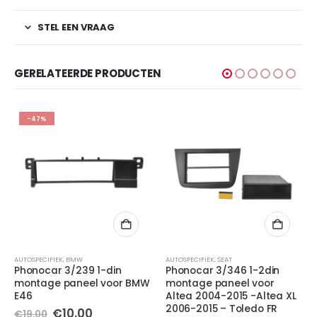
STEL EEN VRAAG
GERELATEERDE PRODUCTEN
-47%
AUTOSPECIFIEK
,
BMW
AUTOSPECIFIEK
,
SEAT
Phonocar 3/239 1-din
Phonocar 3/346 1-2din
montage paneel voor BMW
montage paneel voor
E46
Altea 2004-2015 -Altea XL
2006-2015 – Toledo FR
Oorspronkelijke
Huidige
€
10,00
€
19,00