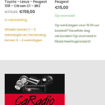
Toyota – Lexus – Peugeot
Peugeot
108 – Citroen C1 – BRZ
€
15,00
Oorspronkelijke
Huidige
€
159,00
€
179,00
prijs
prijs
Op voorraad
was:
is:
In nabestelling
€179,00.
€159,00.
Op werkdagen voor 15:00 uur
Afhalen binnen 2 – 3
besteld? Dezelfde dag
werkdagen en Verzending
verzonden! Op voorraad in
binnen 3 – 4 werkdagen
Filiaal Heerhugowaard!