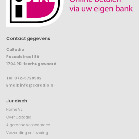
Contact gegevens
CaRadio
Pascalstraat 8A
1704 RD Heerhugowaard
Tel:
072-5729992
Email:
info@caradio.nl
Juridisch
Home V2
Over CaRadio
Algemene voorwaarden
Verzending en levering