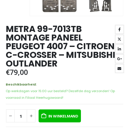
METRA 99-7013TB
MONTAGE PANEEL
PEUGEOT 4007 – CITROEN
C-CROSSER – MITSUBISHI
OUTLANDER
€
79,00
Beschikbaarheid:
Op werkdagen voor 15:00 uur besteld? Dezelfde dag verzonden! Op
voorraad in Filiaal Heerhugowaard!
IN WINKELMAND