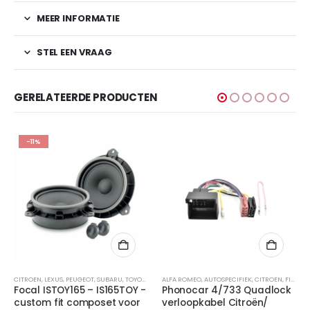
MEER INFORMATIE
STEL EEN VRAAG
GERELATEERDE PRODUCTEN
-11%
CITROEN
,
LEXUS
,
PEUGEOT
,
SUBARU
,
TOYOTA
ALFA ROMEO
,
AUTOSPECIFIEK
,
CITROEN
,
FIAT
,
LA
Focal ISTOY165 – IS165TOY -
Phonocar 4/733 Quadlock
custom fit composet voor
verloopkabel Citroën/