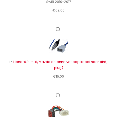
Swift 2010-2017
SUZUKI
€
69,00
Swift
2010-
2017
Honda/Suzuki/Mazda
antenne
verloop
kabel
naar
din(-
1
×
Honda/Suzuki/Mazda antenne verloop kabel naar din(-
plug)
plug)
€
15,00
Phonocar
4/717
verloopkabel
Honda