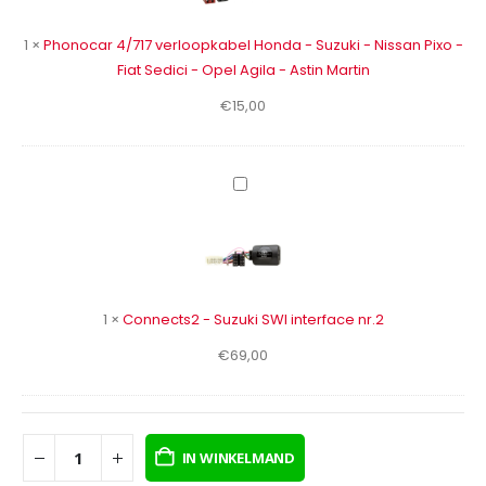
-
Suzuki
1
×
Phonocar 4/717 verloopkabel Honda - Suzuki - Nissan Pixo -
-
Fiat Sedici - Opel Agila - Astin Martin
Nissan
€
15,00
Pixo
-
Fiat
Sedici
Connects2
-
-
Opel
Suzuki
Agila
SWI
-
interface
Astin
nr.2
1
×
Connects2 - Suzuki SWI interface nr.2
Martin
€
69,00
IN WINKELMAND