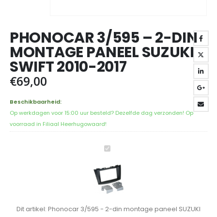
PHONOCAR 3/595 – 2-DIN
MONTAGE PANEEL SUZUKI
SWIFT 2010-2017
€
69,00
Beschikbaarheid:
Op werkdagen voor 15:00 uur besteld? Dezelfde dag verzonden! Op
voorraad in Filiaal Heerhugowaard!
Phonocar
3/595
-
2-
din
montage
Dit artikel:
Phonocar 3/595 - 2-din montage paneel SUZUKI
paneel