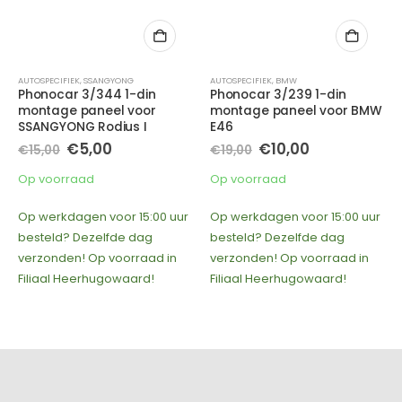
AUTOSPECIFIEK
,
SSANGYONG
AUTOSPECIFIEK
,
BMW
Phonocar 3/344 1-din
Phonocar 3/239 1-din
montage paneel voor
montage paneel voor BMW
SSANGYONG Rodius I
E46
Oorspronkelijke
Huidige
Oorspronkelijke
Huidige
€
5,00
€
10,00
€
15,00
€
19,00
prijs
prijs
prijs
prijs
was:
is:
was:
is:
Op voorraad
Op voorraad
€15,00.
€5,00.
€19,00.
€10,00.
Op werkdagen voor 15:00 uur
Op werkdagen voor 15:00 uur
besteld? Dezelfde dag
besteld? Dezelfde dag
verzonden! Op voorraad in
verzonden! Op voorraad in
Filiaal Heerhugowaard!
Filiaal Heerhugowaard!