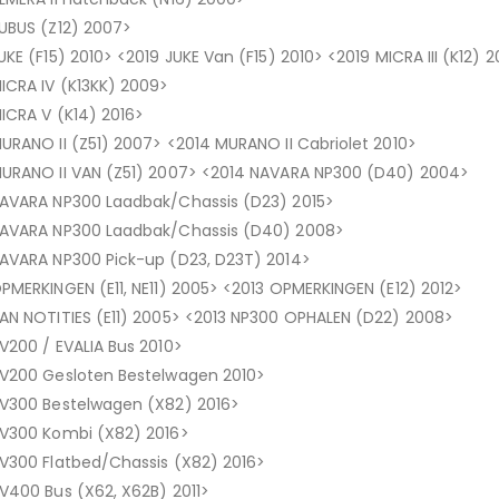
UBUS (Z12) 2007>
UKE (F15) 2010> <2019 JUKE Van (F15) 2010> <2019 MICRA III (K12) 
ICRA IV (K13KK) 2009>
ICRA V (K14) 2016>
URANO II (Z51) 2007> <2014 MURANO II Cabriolet 2010>
URANO II VAN (Z51) 2007> <2014 NAVARA NP300 (D40) 2004>
AVARA NP300 Laadbak/Chassis (D23) 2015>
AVARA NP300 Laadbak/Chassis (D40) 2008>
AVARA NP300 Pick-up (D23, D23T) 2014>
PMERKINGEN (E11, NE11) 2005> <2013 OPMERKINGEN (E12) 2012>
AN NOTITIES (E11) 2005> <2013 NP300 OPHALEN (D22) 2008>
V200 / EVALIA Bus 2010>
V200 Gesloten Bestelwagen 2010>
V300 Bestelwagen (X82) 2016>
V300 Kombi (X82) 2016>
V300 Flatbed/Chassis (X82) 2016>
V400 Bus (X62, X62B) 2011>