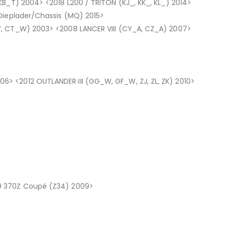
KB_T) 2004> <2018 L200 / TRITON (KJ_, KK_, KL_) 2014>
Dieplader/Chassis (MQ) 2015>
W, CT_W) 2003> <2008 LANCER VIII (CY_A, CZ_A) 2007>
> <2012 OUTLANDER III (GG_W, GF_W, ZJ, ZL, ZK) 2010>
9 370Z Coupé (Z34) 2009>