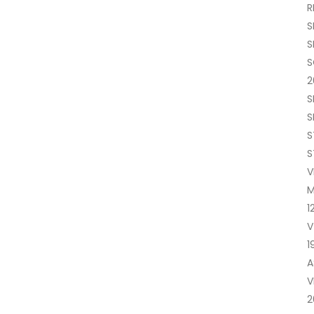
R
S
S
S
2
S
S
S
S
V
M
1
V
1
A
V
2