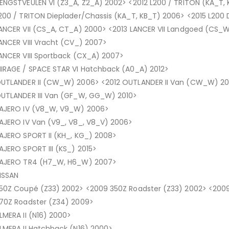
ENGSTVEULEN VI (Z3_A, Z2_A) 2002> <2012 L200 / TRITON (KA_T, 
200 / TRITON Dieplader/Chassis (KA_T, KB_T) 2006> <2015 L200 
ANCER VII (CS_A, CT_A) 2000> <2013 LANCER VII Landgoed (CS_
ANCER VIII Vracht (CV_) 2007>
ANCER VIII Sportback (CX_A) 2007>
IRAGE / SPACE STAR VI Hatchback (A0_A) 2012>
UTLANDER II (CW_W) 2006> <2012 OUTLANDER II Van (CW_W) 2006
UTLANDER III Van (GF_W, GG_W) 2010>
AJERO IV (V8_W, V9_W) 2006>
AJERO IV Van (V9_, V8_, V8_V) 2006>
AJERO SPORT II (KH_, KG_) 2008>
AJERO SPORT III (KS_) 2015>
AJERO TR4 (H7_W, H6_W) 2007>
ISSAN
50Z Coupé (Z33) 2002> <2009 350Z Roadster (Z33) 2002> <200
70Z Roadster (Z34) 2009>
LMERA II (N16) 2000>
LMERA II Hatchback (N16) 2000>