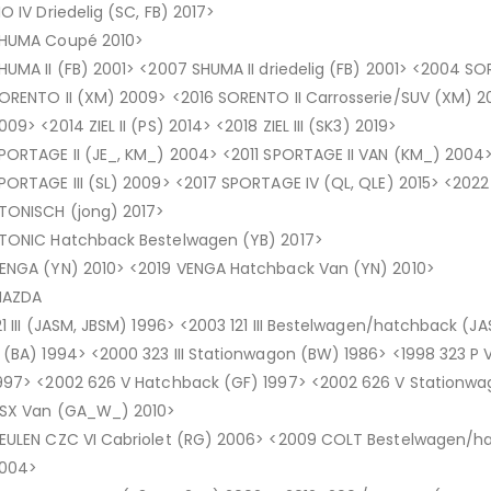
IO IV Driedelig (SC, FB) 2017>
HUMA Coupé 2010>
HUMA II (FB) 2001> <2007 SHUMA II driedelig (FB) 2001> <2004 S
ORENTO II (XM) 2009> <2016 SORENTO II Carrosserie/SUV (XM) 200
009> <2014 ZIEL II (PS) 2014> <2018 ZIEL III (SK3) 2019>
PORTAGE II (JE_, KM_) 2004> <2011 SPORTAGE II VAN (KM_) 2004
PORTAGE III (SL) 2009> <2017 SPORTAGE IV (QL, QLE) 2015> <202
TONISCH (jong) 2017>
TONIC Hatchback Bestelwagen (YB) 2017>
ENGA (YN) 2010> <2019 VENGA Hatchback Van (YN) 2010>
AZDA
21 III (JASM, JBSM) 1996> <2003 121 III Bestelwagen/hatchback (J
 (BA) 1994> <2000 323 III Stationwagon (BW) 1986> <1998 323 P 
997> <2002 626 V Hatchback (GF) 1997> <2002 626 V Stationw
SX Van (GA_W_) 2010>
EULEN CZC VI Cabriolet (RG) 2006> <2009 COLT Bestelwagen/ha
004>