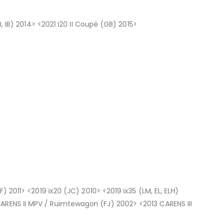
B, IB) 2014> <2021 i20 II Coupé (GB) 2015>
) 2011> <2019 ix20 (JC) 2010> <2019 ix35 (LM, EL, ELH)
ARENS II MPV / Ruimtewagon (FJ) 2002> <2013 CARENS III