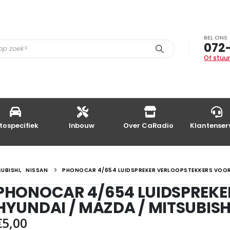
BEL ONS
072
Of stuur
tospecifiek
Inbouw
Over CaRadio
Klantenser
UBISHI
,
NISSAN
PHONOCAR 4/654 LUIDSPREKER VERLOOPSTEKKERS VOOR HY
PHONOCAR 4/654 LUIDSPREKE
HYUNDAI / MAZDA / MITSUBISHI
€
5,00