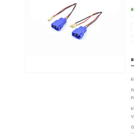
B
B
K
P
P
K
V
G