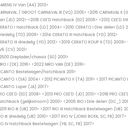
ARENS IV Van (A4) 2013>
ARNAVAL / GROOT CARNAVAL III (VQ) 2005> <2015 CARNAVAL II (G
an (JD) 2012> <2018 CEE'D Hatchback (ED) 2006> <2012 CEE'D S
ERATO I Hatchback (LD) 2004> <2010 CERATO I Drie delen (LD) 2
riedelig (TD) 2009> <2014 CERATO III Hatchback (YD) 2012>
ERATO III driedelig (YD) 2012> <2019 CERATO KOUP II (TD) 2009>
V6 (CV) 2021>
2500 Dieplader/chassis (SD) 2001>
IRO I (DE) 2016> <2022 NIRO VAN (DE) 2016>
ICANTO Bestelwagen/hatchback 2011>
ICANTO I (SA) 2004> <2012 PICANTO II (TA) 2011> <2017 PICANTO II
ICANTO Loper (JA) 2017>
RO CEE’D (ED) 2008> <2013 PRO CEE'D (JD) 2013> <2018 PRO CEE'
atchback (gelijkstroom) 2000> <2006 RIO I Drie delen (DC_) 2000
2011 RIO III (UB) 2011> <2017 RIO III Hatchback Bestelwagen (UB) 20
IO III driedelig (UB) 2010> <2017 RIO IV (JONG BOEK, SC, FB) 2017>
IO IV Hatchback Bestelwagen (YB, SC, FB) 2017>