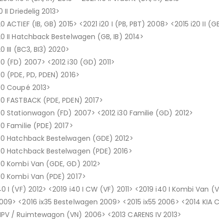
10 II Driedelig 2013>
20 ACTIEF (IB, GB) 2015> <2021 i20 I (PB, PBT) 2008> <2015 i20 II (G
20 II Hatchback Bestelwagen (GB, IB) 2014>
20 III (BC3, BI3) 2020>
30 (FD) 2007> <2012 i30 (GD) 2011>
30 (PDE, PD, PDEN) 2016>
30 Coupé 2013>
30 FASTBACK (PDE, PDEN) 2017>
30 Stationwagon (FD) 2007> <2012 i30 Familie (GD) 2012>
30 Familie (PDE) 2017>
30 Hatchback Bestelwagen (GDE) 2012>
30 Hatchback Bestelwagen (PDE) 2016>
30 Kombi Van (GDE, GD) 2012>
30 Kombi Van (PDE) 2017>
40 I (VF) 2012> <2019 i40 I CW (VF) 2011> <2019 i40 I Kombi Van (VF
009> <2016 ix35 Bestelwagen 2009> <2015 ix55 2006> <2014 KIA C
PV / Ruimtewagon (VN) 2006> <2013 CARENS IV 2013>