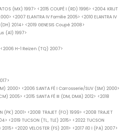
 ATOS (MX) 1997> <2015 COUPÉ I (RD) 1996> <2004 KRIJT
 2000> <2007 ELANTRA IV Familie 2005> <2010 ELANTRA IV
(DH) 2014> <2019 GENESIS Coupé 2008>
us (A1) 1997>
> <2006 H-1 Reizen (TQ) 2007>
2017>
SM) 2000> <2006 SANTA FÉ I Carrosserie/SUV (SM) 2000>
CM) 2005> <2015 SANTA FÉ III (DM, DMA) 2012> <2018
N (PK) 2001> <2008 TRAJET (FO) 1999> <2008 TRAJET
04> <2019 TUCSON (TL, TLE) 2015> <2022 TUCSON
015> <2020 VELOSTER (FS) 2011> <2017 i10 I (PA) 2007>