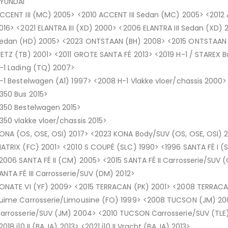
YUNDAI
CCENT III (MC) 2005> <2010 ACCENT III Sedan (MC) 2005> <2012
016> <2021 ELANTRA III (XD) 2000> <2006 ELANTRA III Sedan (XD)
edan (HD) 2005> <2023 ONTSTAAN (BH) 2008> <2015 ONTSTAAN 
ETZ (TB) 2001> <2011 GROTE SANTA FÉ 2013> <2019 H-1 / STAREX B
-1 Lading (TQ) 2007>
-1 Bestelwagen (A1) 1997> <2008 H-1 Vlakke vloer/chassis 2000
350 Bus 2015>
350 Bestelwagen 2015>
350 vlakke vloer/chassis 2015>
ONA (OS, OSE, OSI) 2017> <2023 KONA Body/SUV (OS, OSE, OSI) 
ATRIX (FC) 2001> <2010 S COUPÉ (SLC) 1990> <1996 SANTA FÉ I (
2006 SANTA FÉ II (CM) 2005> <2015 SANTA FÉ II Carrosserie/SUV (
ANTA FÉ III Carrosserie/SUV (DM) 2012>
ONATE VI (YF) 2009> <2015 TERRACAN (PK) 2001> <2008 TERRACA
uime Carrosserie/Limousine (FO) 1999> <2008 TUCSON (JM) 20
arrosserie/SUV (JM) 2004> <2010 TUCSON Carrosserie/SUV (TLE) 2
2018 i10 II (BA, IA) 2013> <2021 i10 II Vracht (BA, IA) 2013>