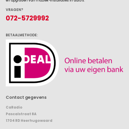
en upgraden van muziek-installaties in auto's.
VRAGEN?
072-5729992
BETAALMETHODE:
Contact gegevens
CaRadio
Pascalstraat 8A
1704 RD Heerhugowaard