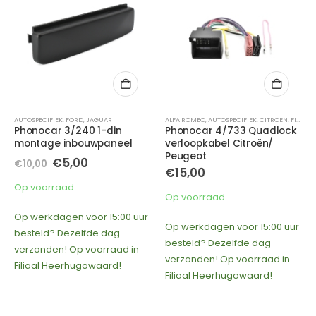
AUTOSPECIFIEK
,
FORD
,
JAGUAR
ALFA ROMEO
,
AUTOSPECIFIEK
,
CITROEN
,
FIAT
,
LA
Phonocar 3/240 1-din
Phonocar 4/733 Quadlock
montage inbouwpaneel
verloopkabel Citroën/
Peugeot
Oorspronkelijke
Huidige
€
5,00
€
10,00
€
15,00
prijs
prijs
was:
is:
Op voorraad
€10,00.
€5,00.
Op voorraad
Op werkdagen voor 15:00 uur
Op werkdagen voor 15:00 uur
besteld? Dezelfde dag
besteld? Dezelfde dag
verzonden! Op voorraad in
verzonden! Op voorraad in
Filiaal Heerhugowaard!
Filiaal Heerhugowaard!