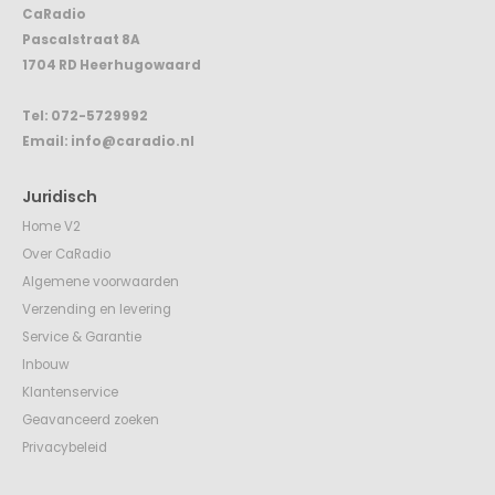
CaRadio
Pascalstraat 8A
1704 RD Heerhugowaard
Tel:
072-5729992
Email:
info@caradio.nl
Juridisch
Home V2
Over CaRadio
Algemene voorwaarden
Verzending en levering
Service & Garantie
Inbouw
Klantenservice
Geavanceerd zoeken
Privacybeleid