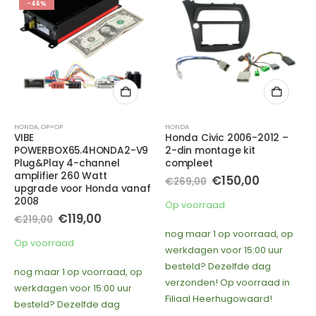
-46%
HONDA
,
OP=OP
HONDA
VIBE
Honda Civic 2006-2012 –
POWERBOX65.4HONDA2-V9
2-din montage kit
Plug&Play 4-channel
compleet
amplifier 260 Watt
Oorspronkelijke
Huidige
€
150,00
€
269,00
upgrade voor Honda vanaf
prijs
prijs
was:
is:
2008
Op voorraad
€269,00.
€150,00.
Oorspronkelijke
Huidige
€
119,00
€
219,00
prijs
prijs
nog maar 1 op voorraad, op
was:
is:
Op voorraad
€219,00.
€119,00.
werkdagen voor 15:00 uur
besteld? Dezelfde dag
nog maar 1 op voorraad, op
verzonden! Op voorraad in
werkdagen voor 15:00 uur
Filiaal Heerhugowaard!
besteld? Dezelfde dag