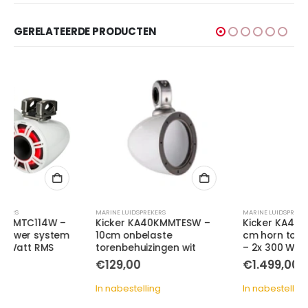
GERELATEERDE PRODUCTEN
MARINE LUIDSPREKERS
MARINE LUIDSPREKERS
Kicker KA40KMMTESW –
Kicker KA44KMTC94W – 23
10cm onbelaste
cm horn tower system wit
torenbehuizingen wit
– 2x 300 Watt RMS
€
129,00
€
1.499,00
In nabestelling
In nabestelling