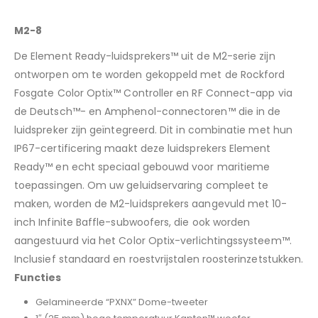
M2-8
De Element Ready-luidsprekers™ uit de M2-serie zijn
ontworpen om te worden gekoppeld met de Rockford
Fosgate Color Optix™ Controller en RF Connect-app via
de Deutsch™- en Amphenol-connectoren™ die in de
luidspreker zijn geïntegreerd. Dit in combinatie met hun
IP67-certificering maakt deze luidsprekers Element
Ready™ en echt speciaal gebouwd voor maritieme
toepassingen. Om uw geluidservaring compleet te
maken, worden de M2-luidsprekers aangevuld met 10-
inch Infinite Baffle-subwoofers, die ook worden
aangestuurd via het Color Optix-verlichtingssysteem™.
Inclusief standaard en roestvrijstalen roosterinzetstukken.
Functies
Gelamineerde “PXNX” Dome-tweeter