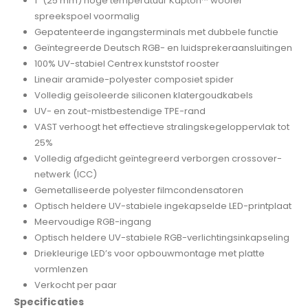
1″ (25 mm) hoge temperatuur Kapton™ woofer
spreekspoel voormalig
Gepatenteerde ingangsterminals met dubbele functie
Geïntegreerde Deutsch RGB- en luidsprekeraansluitingen
100% UV-stabiel Centrex kunststof rooster
Lineair aramide-polyester composiet spider
Volledig geïsoleerde siliconen klatergoudkabels
UV- en zout-mistbestendige TPE-rand
VAST verhoogt het effectieve stralingskegeloppervlak tot
25%
Volledig afgedicht geïntegreerd verborgen crossover-
netwerk (ICC)
Gemetalliseerde polyester filmcondensatoren
Optisch heldere UV-stabiele ingekapselde LED-printplaat
Meervoudige RGB-ingang
Optisch heldere UV-stabiele RGB-verlichtingsinkapseling
Driekleurige LED’s voor opbouwmontage met platte
vormlenzen
Verkocht per paar
Specificaties