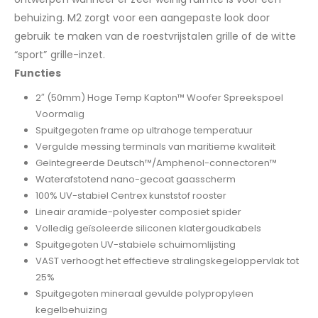
behuizing. M2 zorgt voor een aangepaste look door
gebruik te maken van de roestvrijstalen grille of de witte
“sport” grille-inzet.
Functies
2″ (50mm) Hoge Temp Kapton™ Woofer Spreekspoel
Voormalig
Spuitgegoten frame op ultrahoge temperatuur
Vergulde messing terminals van maritieme kwaliteit
Geïntegreerde Deutsch™/Amphenol-connectoren™
Waterafstotend nano-gecoat gaasscherm
100% UV-stabiel Centrex kunststof rooster
Lineair aramide-polyester composiet spider
Volledig geïsoleerde siliconen klatergoudkabels
Spuitgegoten UV-stabiele schuimomlijsting
VAST verhoogt het effectieve stralingskegeloppervlak tot
25%
Spuitgegoten mineraal gevulde polypropyleen
kegelbehuizing