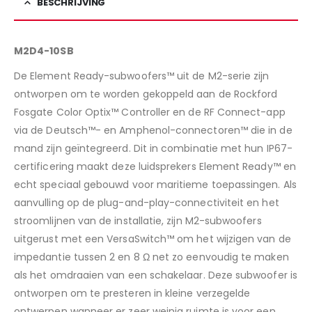
BESCHRIJVING
M2D4-10SB
De Element Ready-subwoofers™ uit de M2-serie zijn
ontworpen om te worden gekoppeld aan de Rockford
Fosgate Color Optix™ Controller en de RF Connect-app
via de Deutsch™- en Amphenol-connectoren™ die in de
mand zijn geïntegreerd. Dit in combinatie met hun IP67-
certificering maakt deze luidsprekers Element Ready™ en
echt speciaal gebouwd voor maritieme toepassingen. Als
aanvulling op de plug-and-play-connectiviteit en het
stroomlijnen van de installatie, zijn M2-subwoofers
uitgerust met een VersaSwitch™ om het wijzigen van de
impedantie tussen 2 en 8 Ω net zo eenvoudig te maken
als het omdraaien van een schakelaar. Deze subwoofer is
ontworpen om te presteren in kleine verzegelde
ontwerpen wanneer er zeer weinig ruimte is voor een