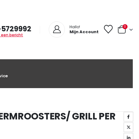
-5729992
0
Hallo!
Mijn Account
 een bericht
vice
ERMROOSTERS/ GRILL PER