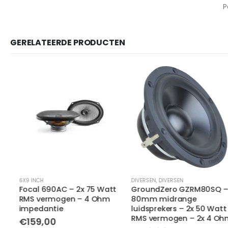
P
GERELATEERDE PRODUCTEN
6X9 INCH
DIVERSEN
,
DIVERSEN
Focal 690AC – 2x 75 Watt
GroundZero GZRM80SQ –
RMS vermogen – 4 Ohm
80mm midrange
impedantie
luidsprekers – 2x 50 Watt
RMS vermogen – 2x 4 Ohm
€
159,00