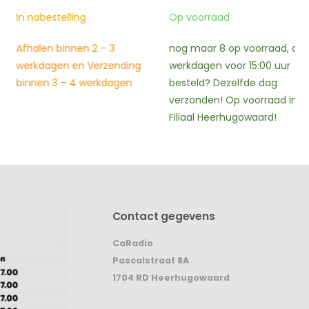
prijs
prijs
prijs
prijs
was:
is:
was:
is:
In nabestelling
Op voorraad
€49,00.
€39,00.
€119,95.
€39,00.
Afhalen binnen 2 – 3
nog maar 8 op voorraad, op
werkdagen en Verzending
werkdagen voor 15:00 uur
binnen 3 – 4 werkdagen
besteld? Dezelfde dag
verzonden! Op voorraad in
Filiaal Heerhugowaard!
Contact gegevens
CaRadio
Pascalstraat 8A
1704 RD Heerhugowaard