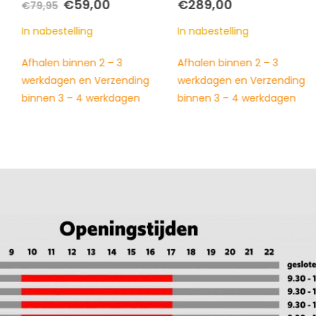
Oorspronkelijke
Huidige
€
59,00
€
289,00
€
79,95
prijs
prijs
was:
is:
In nabestelling
In nabestelling
€79,95.
€59,00.
Afhalen binnen 2 – 3
Afhalen binnen 2 – 3
werkdagen en Verzending
werkdagen en Verzending
binnen 3 – 4 werkdagen
binnen 3 – 4 werkdagen