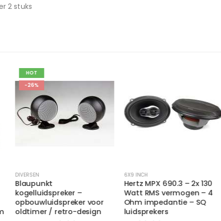
er 2 stuks
HOT
-26%
DIVERSEN
6X9 INCH
Blaupunkt
Hertz MPX 690.3 – 2x 130
kogelluidspreker –
Watt RMS vermogen – 4
opbouwluidspreker voor
Ohm impedantie – SQ
oldtimer / retro-design
luidsprekers