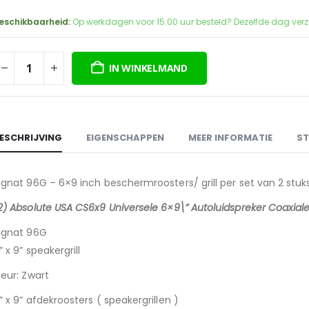
prijs
prijs
was:
is:
eschikbaarheid:
Op werkdagen voor 15:00 uur besteld? Dezelfde dag ver
€19,95.
€5,00.
IN WINKELMAND
ESCHRIJVING
EIGENSCHAPPEN
MEER INFORMATIE
ST
ignat 96G – 6×9 inch beschermroosters/ grill per set van 2 stuk
2) Absolute USA CS6x9 Universele 6×9\” Autoluidspreker Coaxi
ignat 96G
” x 9” speakergrill
leur: Zwart
” x 9” afdekroosters ( speakergrillen )