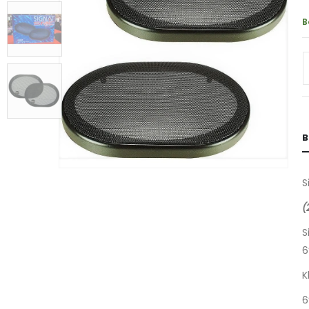
B
B
S
(
S
6
K
6