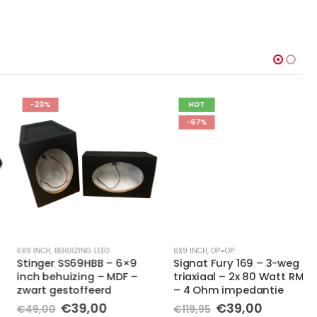
-20%
HOT
-67%
6X9 INCH
,
BEHUIZING LEEG
6X9 INCH
,
OP=OP
Stinger SS69HBB – 6×9
Signat Fury 169 – 3-weg
inch behuizing – MDF –
triaxiaal – 2x 80 Watt RMS
zwart gestoffeerd
– 4 Ohm impedantie
Oorspronkelijke
Huidige
Oorspronkelijke
Huidige
€
39,00
€
39,00
€
49,00
€
119,95