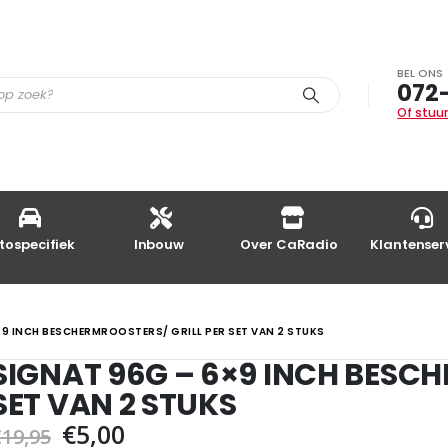
BEL ONS
072
Of stuur
tospecifiek
Inbouw
Over CaRadio
Klantenser
×9 INCH BESCHERMROOSTERS/ GRILL PER SET VAN 2 STUKS
SIGNAT 96G – 6×9 INCH BESCH
SET VAN 2 STUKS
Oorspronkelijke
Huidige
€
5,00
€
19,95