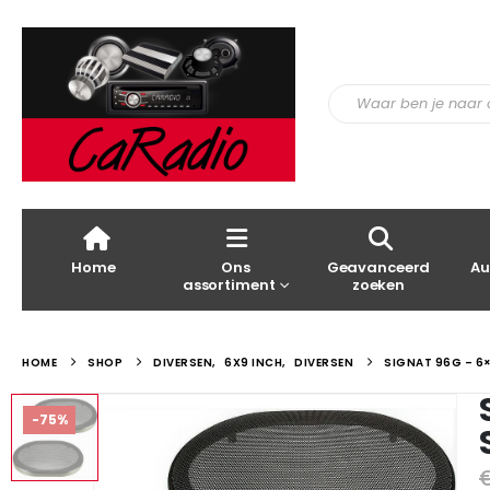
Home
Ons
Geavanceerd
Au
assortiment
zoeken
HOME
SHOP
DIVERSEN
,
6X9 INCH
,
DIVERSEN
SIGNAT 96G – 6
-75%