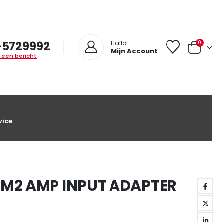
-5729992
0
Hallo!
Mijn Account
 een bericht
vice
MM2 AMP INPUT ADAPTER