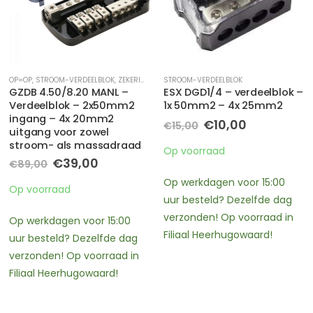
STROOM-VERDEELBLOK
CONDENSATOREN
,
STROOM-VERDEELBLOK
ESX DGD1/4 – verdeelblok –
ESX VX10.0 PRO – 10 Farad
1x 50mm2 – 4x 25mm2
condensator bank
1x50mm2 ingang -> 2x
Oorspronkelijke
Huidige
€
10,00
€
15,00
25/50mm2 uitgang
prijs
prijs
was:
is:
€
349,00
Op voorraad
€15,00.
€10,00.
In nabestelling
Op werkdagen voor 15:00
uur besteld? Dezelfde dag
Afhalen binnen 2 – 3
verzonden! Op voorraad in
werkdagen en Verzending
Filiaal Heerhugowaard!
binnen 3 – 4 werkdagen