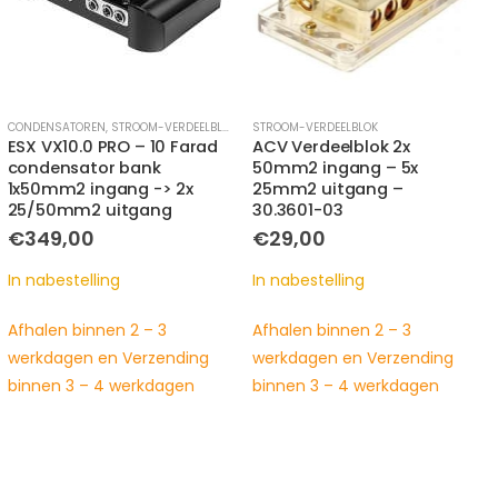
STROOM-VERDEELBLOK
STROOM-VERDEELBLOK
ACV Verdeelblok 2x
VIBE CLDIPC–V7 | Dubbele
50mm2 ingang – 5x
2x50mm2 Amp Input
25mm2 uitgang –
Adapter Set | 100% OFC
30.3601-03
Koper
€
29,00
€
35,00
In nabestelling
In nabestelling
Afhalen binnen 2 – 3
Afhalen binnen 2 – 3
werkdagen en Verzending
werkdagen en Verzending
binnen 3 – 4 werkdagen
binnen 3 – 4 werkdagen