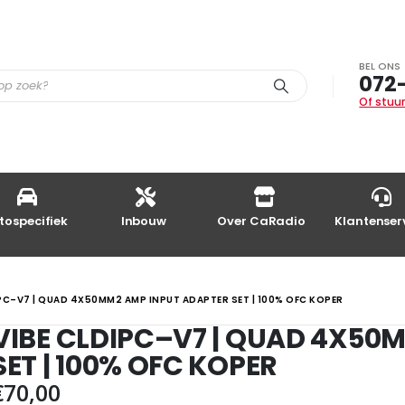
BEL ONS
072
Of stuur
tospecifiek
Inbouw
Over CaRadio
Klantenser
IPC–V7 | QUAD 4X50MM2 AMP INPUT ADAPTER SET | 100% OFC KOPER
VIBE CLDIPC–V7 | QUAD 4X50
SET | 100% OFC KOPER
€
70,00