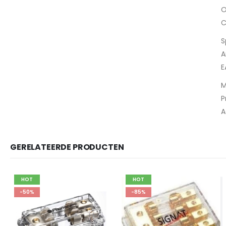
O
C
S
A
E
M
P
A
GERELATEERDE PRODUCTEN
HOT
HOT
-85%
-56%