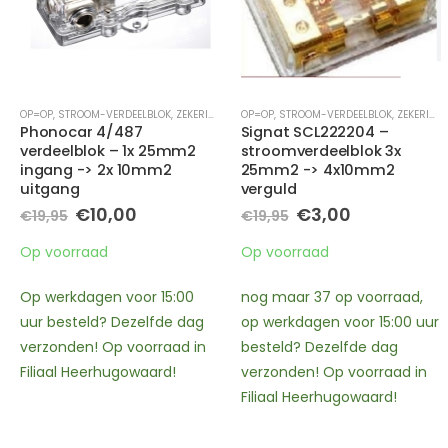
OP=OP
,
STROOM-VERDEELBLOK
,
ZEKERING + HOUDERS
OP=OP
,
STROOM-VERDEELBLOK
,
ZEKERING + HOUDERS
Signat SCL222204 –
GZDB 4.50/8.20 MANL –
stroomverdeelblok 3x
Verdeelblok – 2x50mm2
25mm2 -> 4x10mm2
ingang – 4x 20mm2
verguld
uitgang voor zowel
stroom- als massadraad
Oorspronkelijke
Huidige
€
3,00
€
19,95
prijs
prijs
Oorspronkelijke
Huidige
€
39,00
€
89,00
was:
is:
prijs
prijs
Op voorraad
€19,95.
€3,00.
was:
is:
Op voorraad
€89,00.
€39,00.
nog maar 37 op voorraad,
Op werkdagen voor 15:00
op werkdagen voor 15:00 uur
uur besteld? Dezelfde dag
besteld? Dezelfde dag
verzonden! Op voorraad in
verzonden! Op voorraad in
Filiaal Heerhugowaard!
Filiaal Heerhugowaard!