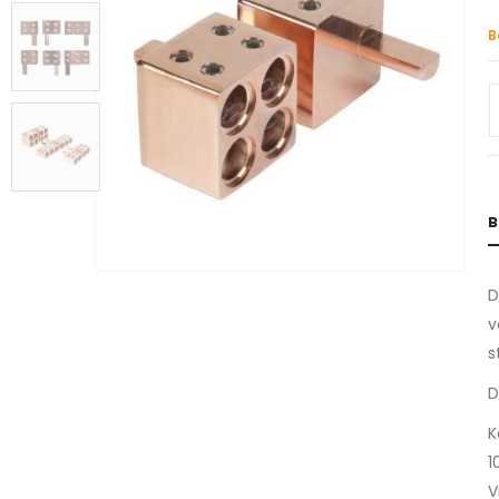
B
B
D
v
s
D
K
1
V