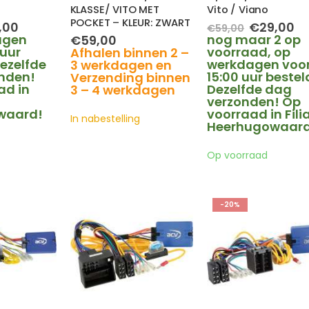
KLASSE/ VITO MET
Vito / Viano
POCKET – KLEUR: ZWART
spronkelijke
Huidige
Oorspronk
Hu
,00
€
29,00
€
59,00
s
prijs
prijs
pr
agen
nog maar 2 op
€
59,00
:
is:
was:
is:
 uur
voorraad, op
Afhalen binnen 2 –
,00.
€15,00.
€59,00.
€2
ezelfde
werkdagen voo
3 werkdagen en
nden!
15:00 uur bestel
Verzending binnen
ad in
Dezelfde dag
3 – 4 werkdagen
verzonden! Op
waard!
voorraad in Fili
In nabestelling
Heerhugowaard
Op voorraad
-20%