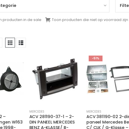
ategorie
Filt
n producten in de sale
Toon producten die niet op voorraad zijn
-51%
MERCEDES
MERCEDES
2 –
ACV 281190-37-1 – 2-
ACV 381190-02 2-di
ringen W163
DIN PANEEL MERCEDES
paneel Mercedes B
e 1998-
BENZ A-KLASSE/ B-
C/ CLK / G-Klasse –