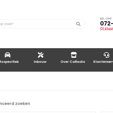
BEL ONS
072
Of stuur
tospecifiek
Inbouw
Over CaRadio
Klantenser
nceerd zoeken