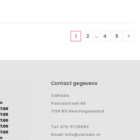
…
1
2
4
5
Contact gegevens
CaRadio
Pascalstraat 8A
1704 RD Heerhugowaard
Tel:
072-5729992
Email:
info@caradio.nl