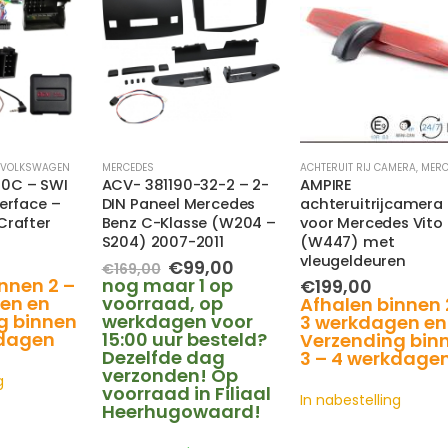
VOLKSWAGEN
MERCEDES
ACHTERUIT RIJ CAMERA
,
MERC
0C – SWI
ACV- 381190-32-2 – 2-
AMPIRE
erface –
DIN Paneel Mercedes
achteruitrijcamera
Crafter
Benz C-Klasse (W204 –
voor Mercedes Vito
S204) 2007-2011
(W447) met
vleugeldeuren
Oorspronkelijke
Huidige
€
99,00
€
169,00
prijs
prijs
nnen 2 –
nog maar 1 op
€
199,00
was:
is:
en en
voorraad, op
Afhalen binnen 
€169,00.
€99,00.
g binnen
werkdagen voor
3 werkdagen en
kdagen
15:00 uur besteld?
Verzending bin
Dezelfde dag
3 – 4 werkdage
verzonden! Op
g
voorraad in Filiaal
In nabestelling
Heerhugowaard!