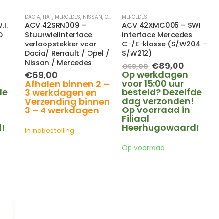
DACIA
,
FIAT
,
MERCEDES
,
NISSAN
,
OPEL
,
RENAULT
MERCEDES
I.
ACV 42SRN009 –
ACV 42XMC005 – SWI
O
Stuurwielinterface
interface Mercedes
M
verloopstekker voor
C-/E-klasse (S/W204 –
Dacia/ Renault / Opel /
S/W212)
Nissan / Mercedes
elijke
idige
Oorspronkelijk
Huidig
€
89,00
€
99,00
ijs
prijs
prijs
Op werkdagen
€
69,00
was:
is:
voor 15:00 uur
Afhalen binnen 2 –
9,00.
€99,00.
€89,00.
de
besteld? Dezelfde
3 werkdagen en
!
dag verzonden!
Verzending binnen
Op voorraad in
3 – 4 werkdagen
Filiaal
!
Heerhugowaard!
In nabestelling
Op voorraad