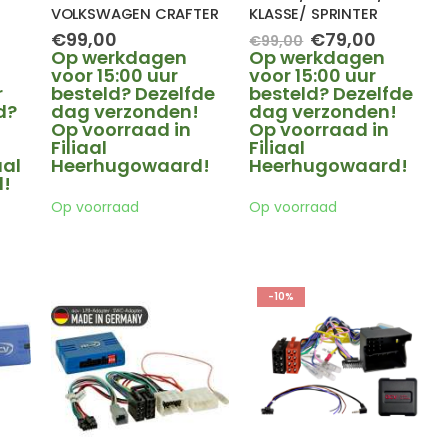
VOLKSWAGEN CRAFTER
KLASSE/ SPRINTER
elijke
idige
Oorspronkelijk
Huidige
€
99,00
€
79,00
€
99,00
ijs
prijs
prijs
Op werkdagen
Op werkdagen
was:
is:
voor 15:00 uur
voor 15:00 uur
9,00.
€99,00.
€79,00.
r
besteld? Dezelfde
besteld? Dezelfde
d?
dag verzonden!
dag verzonden!
Op voorraad in
Op voorraad in
Filiaal
Filiaal
aal
Heerhugowaard!
Heerhugowaard!
!
Op voorraad
Op voorraad
-10%