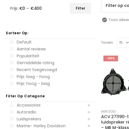
Filter op c
Prijs:
€0
—
€400
Filter
Min.
Max.
prijs
prijs
Toon allee
Sorteer Op:
Default
Tonen:
Aantal reviews
Populariteit
-50%
Gemiddelde rating
Recent toegevoegd
Prijs: laag - hoog
Prijs: hoog - laag
Filter Op Categorie
Accessoires
Autoradio
MERCEDES
ACV 271190-1
Luidsprekers
luidspreker 
Marine- Harley Davidson
– MB M-klass