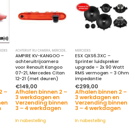
EDES
ACHTERUIT RIJ CAMERA
,
MERCEDES
,
RENAULT
MERCEDES
AMPIRE KV-KANGOO –
ESX QXS6.3XC –
achteruitrijcamera
Sprinter luidspreker
voor Renault Kangoo
upgrade – 2x 90 Watt
07-21, Mercedes Citan
RMS vermogen – 3 Ohm
12-21 (met deuren)
impedantie
€
149,00
€
299,00
2 –
Afhalen binnen 2 –
Afhalen binnen 2 –
3 werkdagen en
3 werkdagen en
nen
Verzending binnen
Verzending binnen
n
3 – 4 werkdagen
3 – 4 werkdagen
In nabestelling
In nabestelling