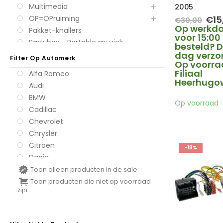
Multimedia
2005
Oor
OP=OPruiming
€
15
€
30,00
prij
Op werkd
Pakket-knallers
was
voor 15:00
Partybox - Portable muziek
€30
besteld? D
systemen
dag verzo
Filter Op Automerk
Op voorra
Subwoofers
Filiaal
Alfa Romeo
Versterkers
Heerhugo
Audi
BMW
Op voorraad
Cadillac
Chevrolet
Chrysler
Citroen
-18%
Dacia
Daihatsu
Toon alleen producten in de sale
Dodge
Toon producten die niet op voorraad
zijn
Fiat
Ford
Honda