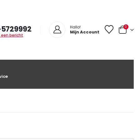
-5729992
0
Hallo!
Mijn Account
 een bericht
vice