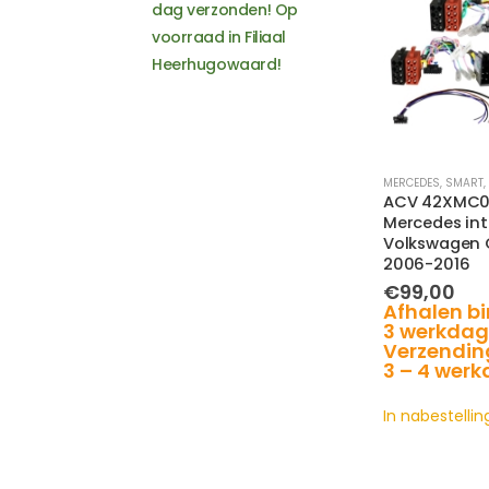
dag verzonden! Op
Seat
voorraad in Filiaal
Skoda
Heerhugowaard!
Smart
SsangYong
Subaru
Suzuki
Toyota
MERCEDES
,
SMART
,
ACV 42XMC0
Volkswagen
Mercedes int
Volvo
Volkswagen 
2006-2016
€
99,00
Afhalen bi
3 werkdag
Verzendin
3 – 4 wer
In nabestellin