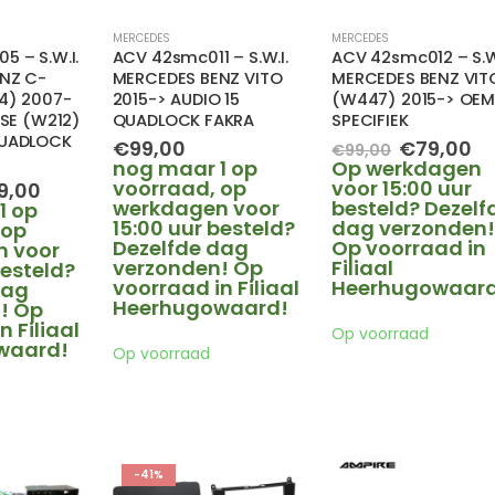
MERCEDES
MERCEDES
 – S.W.I.
ACV 42smc011 – S.W.I.
ACV 42smc012 – S.W.
NZ C-
MERCEDES BENZ VITO
MERCEDES BENZ VIT
4) 2007-
2015-> AUDIO 15
(W447) 2015-> OE
SSE (W212)
QUADLOCK FAKRA
SPECIFIEK
QUADLOCK
Oorspronk
Hu
€
99,00
€
79,00
€
99,00
prijs
pr
nog maar 1 op
Op werkdagen
was:
is:
voorraad, op
voor 15:00 uur
spronkelijke
Huidige
9,00
€99,00.
€7
werkdagen voor
besteld? Dezelf
js
prijs
1 op
15:00 uur besteld?
dag verzonden
s:
is:
 op
Dezelfde dag
Op voorraad in
9,00.
€89,00.
n voor
verzonden! Op
Filiaal
besteld?
voorraad in Filiaal
Heerhugowaard
dag
Heerhugowaard!
! Op
n Filiaal
Op voorraad
waard!
Op voorraad
-41%