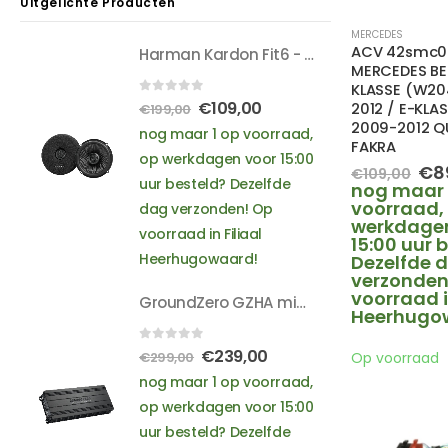
Uitgelichte Producten
Hyundai
Iveco
MERCEDES
ACV 42smc005
Harman Kardon Fit6 - 2x 45 Watt RMS vermogen bij 4 Ohm impedantie- Hi-Res audio -SHOWROOM
Jaguar
MERCEDES BE
Jeep
KLASSE (W20
0
out of 5
Oorspronkelijke
Huidige
€
109,00
Kia
2012 / E-KLA
€
199,00
2009-2012 
Lancia
prijs
prijs
nog maar 1 op voorraad,
FAKRA
Land Rover
was:
is:
op werkdagen voor 15:00
Oor
€
8
€
109,00
Lexus
€199,00.
€109,00.
uur besteld? Dezelfde
pri
nog maar 
Mazda
wa
voorraad,
dag verzonden! Op
€10
werkdage
Mercedes
voorraad in Filiaal
15:00 uur 
Mini
Heerhugowaard!
Dezelfde 
Mitsubishi
verzonden
voorraad i
Nissan
GroundZero GZHA mini one-k - 350/550/900 Watt RMS vermogen bij 4/2/1 Ohm - met bass remote unit
Heerhugo
Opel
Peugeot
0
out of 5
Oorspronkelijke
Huidige
€
239,00
€
299,00
Op voorraad
Porsche
prijs
prijs
nog maar 1 op voorraad,
Renault
was:
is:
op werkdagen voor 15:00
Rover
€299,00.
€239,00.
uur besteld? Dezelfde
Saab