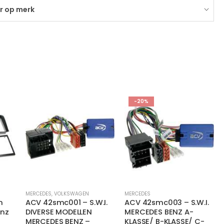
er op merk
-20%
MERCEDES
,
VOLKSWAGEN
MERCEDES
n
ACV 42smc001 – S.W.I.
ACV 42smc003 – S.W.I.
enz
DIVERSE MODELLEN
MERCEDES BENZ A-
MERCEDES BENZ –
KLASSE/ B-KLASSE/ C-