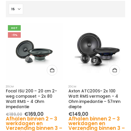
HOT
-11%
20CM
20CM
Focal ISU 200 – 20 cm 2-
Axton ATC200S- 2x 100
weg composet – 2x 80
Watt RMS vermogen – 4
Watt RMS – 4 Ohm
Ohm impedantie – 57mm
impedantie
diepte
Oorspronkelijke
Huidige
€
169,00
€
149,00
€
189,00
prijs
prijs
Afhalen binnen 2 – 3
Afhalen binnen 2 – 3
was:
is:
werkdagen en
werkdagen en
€189,00.
€169,00.
Verzending binnen 3 –
Verzending binnen 3 –