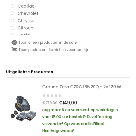
Cadillac
Chevrolet
Chrysler
Citroen
Dacia
Daihatsu
Toon alleen producten in de sale
Dodge
Toon producten die niet op voorraad zijn
Fiat
Ford
Honda
Uitgelichte Producten
Hyundai
Iveco
Ground Zero GZRC 165.2SQ - 2x 120 Watt RMS - 3 Ohm impedantie - SQ compo-set
Jaguar
Jeep
0
out of 5
Oorspronkelijke
Huidige
€
149,00
€
279,00
Kia
prijs
prijs
nog maar 6 op voorraad, op werkdagen
Lancia
was:
is:
voor 15:00 uur besteld? Dezelfde dag
Land Rover
€279,00.
€149,00.
verzonden! Op voorraad in Filiaal
Lexus
Heerhugowaard!