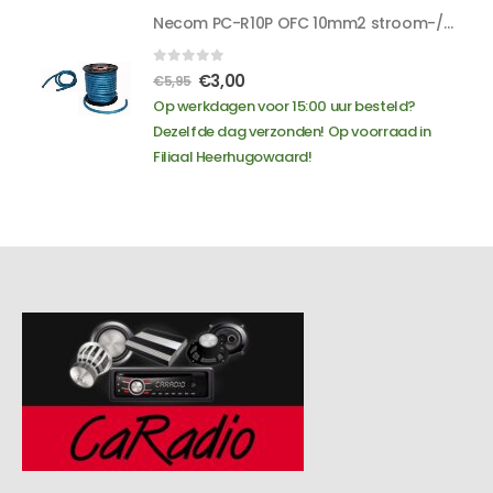
Mazda
Necom PC-R10P OFC 10mm2 stroom-/massadraad - smokey light blue
Mercedes
Mini
0
out of 5
Oorspronkelijke
Huidige
€
3,00
€
5,95
Mitsubishi
prijs
prijs
Op werkdagen voor 15:00 uur besteld?
Nissan
was:
is:
Dezelfde dag verzonden! Op voorraad in
Opel
€5,95.
€3,00.
Filiaal Heerhugowaard!
Peugeot
Porsche
Renault
Rover
Saab
Seat
Skoda
Smart
SsangYong
Subaru
Suzuki
Toyota
Volkswagen