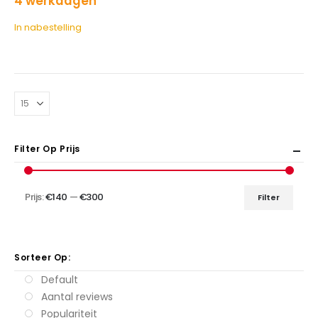
4 werkdagen
In nabestelling
Filter Op Prijs
Prijs:
€140
—
€300
Filter
Min.
Max.
prijs
prijs
Sorteer Op:
Default
Aantal reviews
Populariteit