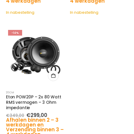
4 werkdagen
4 werkdagen
In nabestelling
In nabestelling
-14%
20CM
Eton POW20P – 2x 80 Watt
RMS vermogen – 3 Ohm
impedantie
Oorspronkelijke
Huidige
€
299,00
€
349,00
prijs
prijs
Afhalen binnen 2 – 3
was:
is:
werkdagen en
€349,00.
€299,00.
Verzending binnen 3 –