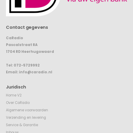
Contact gegevens
CaRadio
Pascalstraat 8A
1704 RD Heerhugowaard
Tel:
072-5729992
Email:
info@caradio.nl
Juridisch
Home V2
Over CaRadio
Algemene voorwaarden
Verzending en levering
Service & Garantie
Inbouw