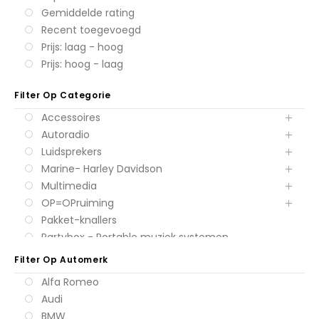
Gemiddelde rating
Recent toegevoegd
Prijs: laag - hoog
Prijs: hoog - laag
Filter Op Categorie
Accessoires
Autoradio
Luidsprekers
Marine- Harley Davidson
Multimedia
OP=OPruiming
Pakket-knallers
Partybox - Portable muziek systemen
Subwoofers
Filter Op Automerk
Versterkers
Alfa Romeo
Audi
BMW