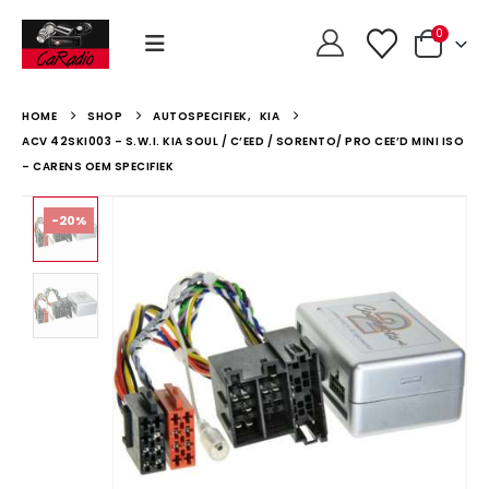
0
HOME
SHOP
AUTOSPECIFIEK
,
KIA
ACV 42SKI003 – S.W.I. KIA SOUL / C’EED / SORENTO/ PRO CEE’D MINI ISO
– CARENS OEM SPECIFIEK
-20%