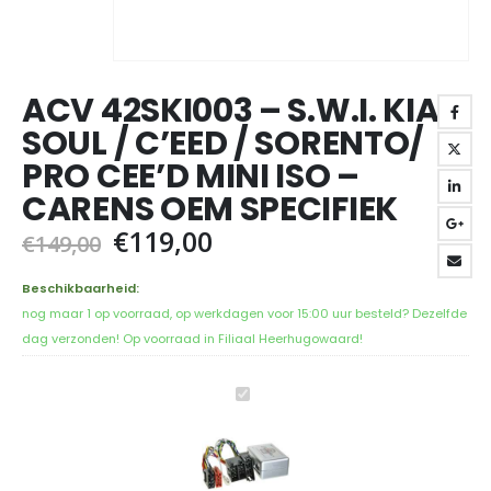
ACV 42SKI003 – S.W.I. KIA
SOUL / C’EED / SORENTO/
PRO CEE’D MINI ISO –
CARENS OEM SPECIFIEK
Oorspronkelijke
Huidige
€
119,00
€
149,00
prijs
prijs
was:
is:
Beschikbaarheid:
€149,00.
€119,00.
nog maar 1 op voorraad, op werkdagen voor 15:00 uur besteld? Dezelfde
dag verzonden! Op voorraad in Filiaal Heerhugowaard!
ACV
42ski003
-
S.W.I.