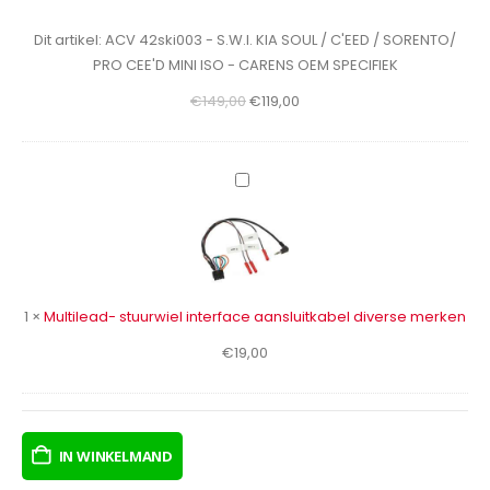
KIA
SOUL
Dit artikel:
ACV 42ski003 - S.W.I. KIA SOUL / C'EED / SORENTO/
/
PRO CEE'D MINI ISO - CARENS OEM SPECIFIEK
C'EED
Oorspronkelijke
Huidige
€
149,00
€
119,00
/
prijs
prijs
SORENTO/
was:
is:
PRO
€149,00.
€119,00.
CEE'D
Multilead-
MINI
stuurwiel
ISO
interface
-
aansluitkabel
CARENS
diverse
OEM
merken
1
×
Multilead- stuurwiel interface aansluitkabel diverse merken
SPECIFIEK
€
19,00
IN WINKELMAND