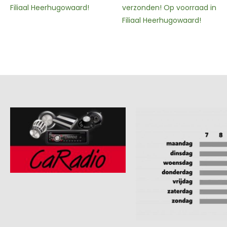
Afhalen binnen 2 – 3
verzonden! Op voorraad in
werkdagen en Verzending
Filiaal Heerhugowaard!
binnen 3 – 4 werkdagen