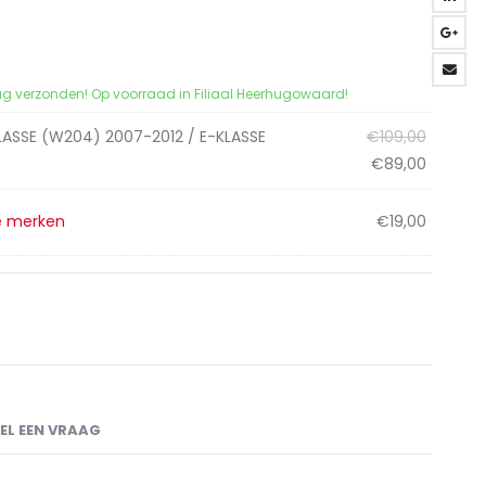
ag verzonden! Op voorraad in Filiaal Heerhugowaard!
Oorspro
LASSE (W204) 2007-2012 / E-KLASSE
€
109,00
prijs
Huidige
€
89,00
was:
prijs
€109,00
is:
se merken
€
19,00
€89,00.
EL EEN VRAAG