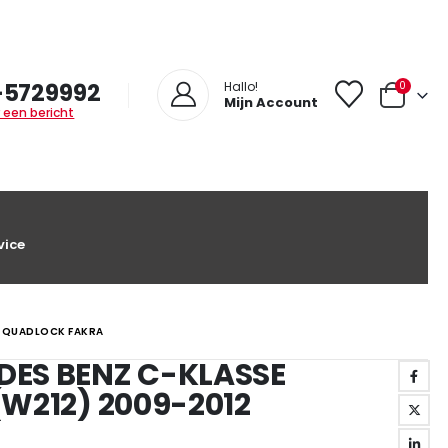
-5729992
0
Hallo!
Mijn Account
 een bericht
vice
2 QUADLOCK FAKRA
DES BENZ C-KLASSE
(W212) 2009-2012