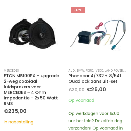
-17%
-17%
AUDI
,
BMW
,
FORD
,
IVECO
,
LAND ROVER
,
MERCEDES
AUTOSPECIFIEK
,
MINI
,
OPEL
,
MERCEDES
,
PORSCHE
,
ROVER
,
SEAT
,
S
Phonocar 4/732 + 8/541
M-USE 675103517-1 –
Quadlock aansluit-set
Camera MB Vito
achterklep 2016-2025
Oorspronkelijke
Huidige
€
25,00
€
30,00
Oorspronkelijke
Huidige
prijs
prijs
€
149,00
€
179,95
prijs
prijs
was:
is:
Op voorraad
was:
is:
€30,00.
€25,00.
Op voorraad
€179,95.
€149,00.
Op werkdagen voor 15:00
Op werkdagen voor 15:00
uur besteld? Dezelfde dag
uur besteld? Dezelfde dag
verzonden! Op voorraad in