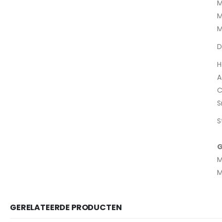
M
M
M
D
H
A
C
S
S
G
M
M
GERELATEERDE PRODUCTEN