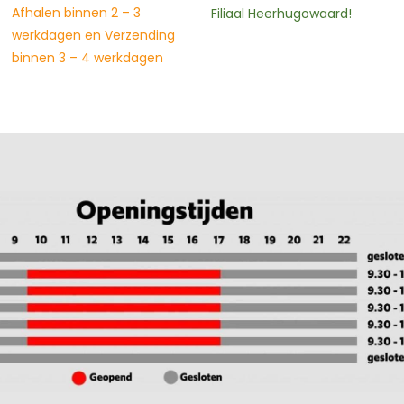
verzonden! Op voorraad in
Filiaal Heerhugowaard!
Filiaal Heerhugowaard!