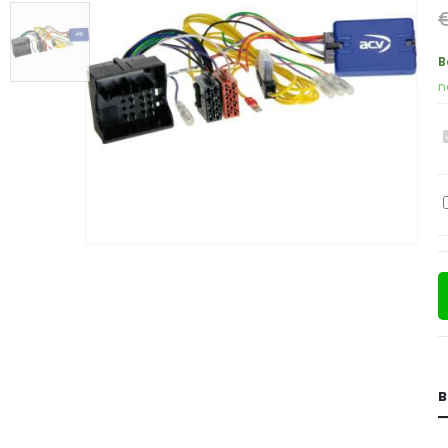
B
n
B