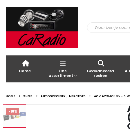
Home
Ons
Geavanceerd
Au
assortiment
zoeken
HOME
SHOP
AUTOSPECIFIEK
,
MERCEDES
ACV 42SMC005 – S.W.
-18%