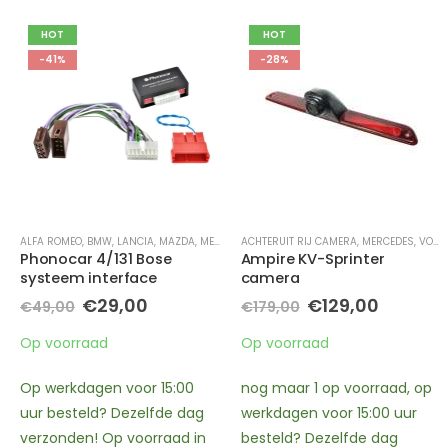
HOT
-28%
ACHTERUIT RIJ CAMERA
,
NISSAN
,
PEUGEOT
,
PORSCHE
,
MERCEDES
,
SAAB
,
VOLKSWAGEN
MERCEDES
Ampire KV-Sprinter
ETON MB100PX – upgrade
camera
2-weg coaxiaal
luidsprekers voor
e
Oorspronkelijke
Huidige
€
129,00
€
179,00
MERCEDES – 4 Ohm
prijs
prijs
impedantie – 2x 50 Watt
was:
is:
Op voorraad
RMS
€179,00.
€129,00.
€
235,00
nog maar 1 op voorraad, op
werkdagen voor 15:00 uur
In nabestelling
besteld? Dezelfde dag