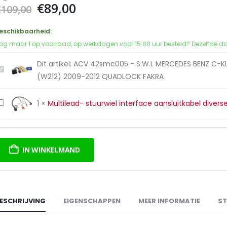
Oorspronkelijke
Huidige
€
89,00
€
109,00
prijs
prijs
was:
is:
eschikbaarheid:
€109,00.
€89,00.
og maar 1 op voorraad, op werkdagen voor 15:00 uur besteld? Dezelfde d
Dit artikel:
ACV 42smc005 - S.W.I. MERCEDES BENZ C-K
ACV
(W212) 2009-2012 QUADLOCK FAKRA
42smc005
-
Multilead-
1
×
Multilead- stuurwiel interface aansluitkabel diver
S.W.I.
stuurwiel
MERCEDES
interface
BENZ
aansluitkabel
C-
IN WINKELMAND
diverse
KLASSE
merken
(W204)
2007-
2012
ESCHRIJVING
EIGENSCHAPPEN
MEER INFORMATIE
ST
/
E-