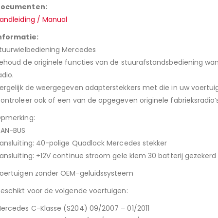
ocumenten:
KLASSE
andleiding / Manual
(W212)
2009-
nformatie:
2012
tuurwielbediening Mercedes
QUADLOCK
ehoud de originele functies van de stuurafstandsbediening wann
FAKRA
adio.
ergelijk de weergegeven adapterstekkers met die in uw voertuig
ontroleer ook of een van de opgegeven originele fabrieksradio’s 
pmerking:
AN-BUS
ansluiting: 40-polige Quadlock Mercedes stekker
ansluiting: +12V continue stroom gele klem 30 batterij gezekerd
oertuigen zonder OEM-geluidssysteem
eschikt voor de volgende voertuigen:
ercedes C-Klasse (S204) 09/2007 – 01/2011