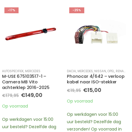
-25%
-50%
KODA
DACIA
,
VOLKSWAGEN
,
MERCEDES
,
NISSAN
,
OPEL
,
RENAULT
MERCEDES
Phonocar 4/642 – verloop
Signat SMK603930039 –
kabel naar ISO-stekker
CLK ringen 1997-2003 –
A208 – C208
Oorspronkelijke
Huidige
€
15,00
€
19,95
Oorspronkelijke
Huidige
prijs
prijs
€
10,00
€
20,00
prijs
prijs
was:
is:
Op voorraad
was:
is:
€19,95.
€15,00.
Op voorraad
€20,00.
€10,00.
Op werkdagen voor 15:00
Op werkdagen voor 15:00
uur besteld? Dezelfde dag
uur besteld? Dezelfde dag
verzonden! Op voorraad in