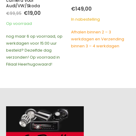
camera voor
Audi/VW/Skoda
€
149,00
Oorspronkelijke
Huidige
€
19,00
€
99,95
prijs
prijs
In nabestelling
was:
is:
Op voorraad
€99,95.
€19,00.
Afhalen binnen 2 – 3
nog maar 6 op voorraad, op
werkdagen en Verzending
werkdagen voor 15:00 uur
binnen 3 – 4 werkdagen
besteld? Dezelfde dag
verzonden! Op voorraad in
Filiaal Heerhugowaard!