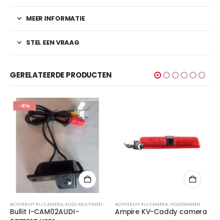
MEER INFORMATIE
STEL EEN VRAAG
GERELATEERDE PRODUCTEN
-81%
ACHTERUIT RIJ CAMERA
,
AUDI
,
MULTIMEDIA
,
SKODA
ACHTERUIT RIJ CAMERA
,
VOLKSWAGEN
,
VOLKSWAGEN
Bullit I-CAM02AUDI-
Ampire KV-Caddy camera