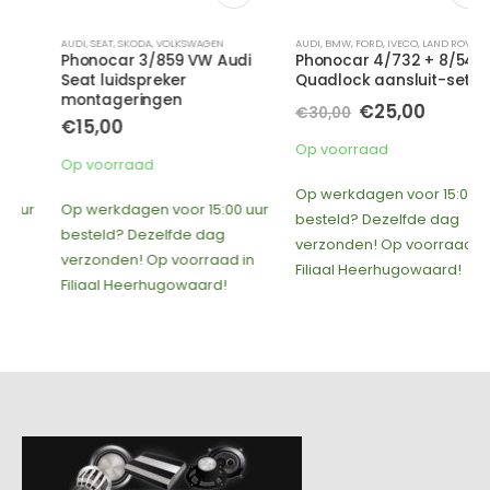
AUDI
,
SEAT
,
SKODA
,
VOLKSWAGEN
AUDI
,
BMW
,
FORD
,
IVECO
,
LAND ROVER
,
MERCEDES
Phonocar 3/859 VW Audi
Phonocar 4/732 + 8/541
Seat luidspreker
Quadlock aansluit-set
montageringen
Oorspronkelijke
Huidige
€
25,00
€
30,00
€
15,00
prijs
prijs
was:
is:
Op voorraad
€30,00.
€25,00.
Op voorraad
Op werkdagen voor 15:00 uur
Op werkdagen voor 15:00 uur
besteld? Dezelfde dag
besteld? Dezelfde dag
verzonden! Op voorraad in
verzonden! Op voorraad in
Filiaal Heerhugowaard!
Filiaal Heerhugowaard!