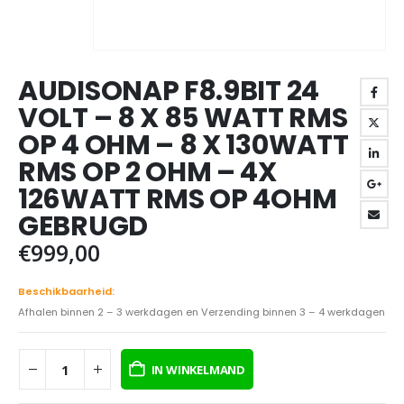
AUDISONAP F8.9BIT 24
VOLT – 8 X 85 WATT RMS
OP 4 OHM – 8 X 130WATT
RMS OP 2 OHM – 4X
126WATT RMS OP 4OHM
GEBRUGD
€
999,00
Beschikbaarheid:
Afhalen binnen 2 – 3 werkdagen en Verzending binnen 3 – 4 werkdagen
IN WINKELMAND