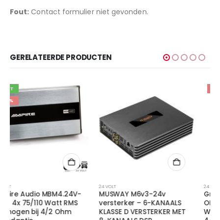
Fout:
Contact formulier niet gevonden.
GERELATEERDE PRODUCTEN
-16%
24 VOLT
24 VOLT
MUSWAY M6v3-24v
Ground Zero GZHA MINI
versterker – 6-KANAALS
ONE-K 24V – 340/600/1000
KLASSE D VERSTERKER MET
Watt RMS vermogen bij