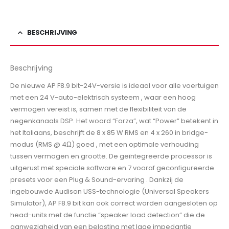
BESCHRIJVING
Beschrijving
De nieuwe AP F8.9 bit-24V-versie is ideaal voor alle voertuigen
met een 24 V-auto-elektrisch systeem , waar een hoog
vermogen vereist is, samen met de flexibiliteit van de
negenkanaals DSP. Het woord “Forza”, wat “Power” betekent in
het Italiaans, beschrijft de 8 x 85 W RMS en 4 x 260 in bridge-
modus (RMS @ 4Ω) goed , met een optimale verhouding
tussen vermogen en grootte. De geïntegreerde processor is
uitgerust met speciale software en 7 vooraf geconfigureerde
presets voor een Plug & Sound-ervaring . Dankzij de
ingebouwde Audison USS-technologie (Universal Speakers
Simulator), AP F8.9 bit kan ook correct worden aangesloten op
head-units met de functie “speaker load detection” die de
aanwezigheid van een belasting met lage impedantie