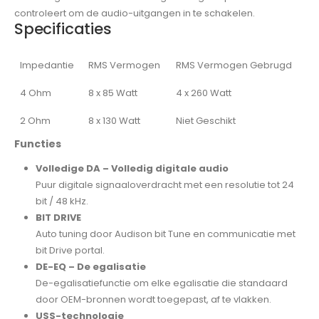
controleert om de audio-uitgangen in te schakelen.
Specificaties
Impedantie
RMS Vermogen
RMS Vermogen Gebrugd
4 Ohm
8 x 85 Watt
4 x 260 Watt
2 Ohm
8 x 130 Watt
Niet Geschikt
Functies
Volledige DA – Volledig digitale audio
Puur digitale signaaloverdracht met een resolutie tot 24
bit / 48 kHz.
BIT DRIVE
Auto tuning door Audison bit Tune en communicatie met
bit Drive portal.
DE-EQ – De egalisatie
De-egalisatiefunctie om elke egalisatie die standaard
door OEM-bronnen wordt toegepast, af te vlakken.
USS-technologie