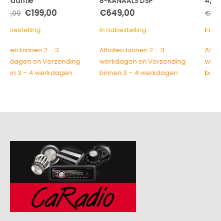
8-KANAALS DSP
4/2/1 Ohm impedantie
e
Oorspronkelijke
Huidige
€
649,00
€
319,00
€
379,00
prijs
prijs
was:
is:
In nabestelling
In nabestelling
.
€379,00.
€319,00.
Afhalen binnen 2 – 3
Afhalen binnen 2 – 3
werkdagen en Verzending
werkdagen en Verzending
binnen 3 – 4 werkdagen
binnen 3 – 4 werkdagen