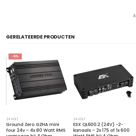
A
GERELATEERDE PRODUCTEN
24 VOLT
24 VOLT
ESX QL600.2 (24V) -2-
ESX VX3000PRO – 3000
kanaals – 2x 175 of 1x 600
Watt RMS vermogen bij 1