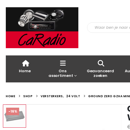
Home
Ons
Geavanceerd
Au
assortiment
zoeken
HOME
SHOP
VERSTERKERS
,
24 VOLT
GROUND ZERO GZHA MINI
-16%