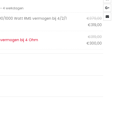
3 – 4 werkdagen
Oorspro
0/1000 Watt RMS vermogen bij 4/2/1
€
379,00
prijs
Huidige
€
319,00
was:
prijs
Oorspro
€
319,00
€379,00
is:
S vermogen bij 4 Ohm
prijs
Huidige
€
300,00
€319,00
was:
prijs
€319,00
is:
€300,00