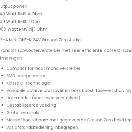
ij
impedantie
utput power:
4
40 Watt RMS 4 Ohm
Ohm
00 Watt RMS 2 Ohm
000 Watt RMS bij 1 Ohm
ZHA MINI ONE-K 24V Ground Zero Audio
-kanaals subwooferversterker met zeer efficiënte klasse D-sch
fmetingen
Compact formaat mono versterker
SMD componenten
Klasse D-technologie
Variabele actieve crossover en bass boost, faseverschuiving
Link-modus (voor twee versterkers)
Gestabiliseerde voeding
Grote terminals
Massief koellichaam met gegraveerde Ground Zero beletter
Bas afstandsbediening inbegrepen