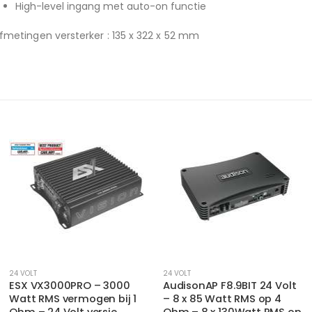
High-level ingang met auto-on functie
fmetingen versterker : 135 x 322 x 52 mm
24 VOLT
24 VOLT
AudisonAP F8.9BIT 24 Volt
ESX Q-FOUR V2 24V – 4x
– 8 x 85 Watt RMS op 4
100 Watt RMS vermogen