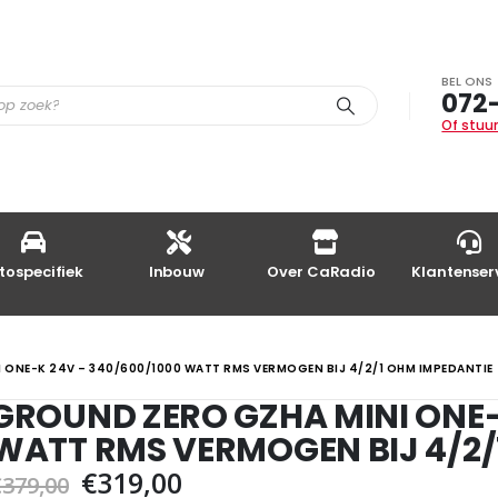
BEL ONS
072
Of stuur
tospecifiek
Inbouw
Over CaRadio
Klantenser
 ONE-K 24V – 340/600/1000 WATT RMS VERMOGEN BIJ 4/2/1 OHM IMPEDANTIE
GROUND ZERO GZHA MINI ONE-
WATT RMS VERMOGEN BIJ 4/2/
Oorspronkelijke
Huidige
€
319,00
€
379,00