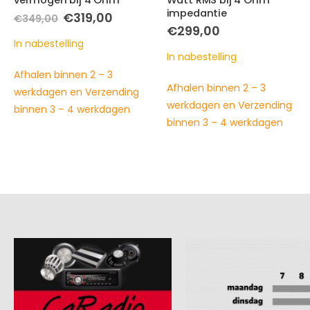
Watt RMS bij 4 Ohm
Ohm – 24 Volt versie
impedantie
ke
ge
€
569,00
€
299,00
In nabestelling
0.
In nabestelling
Afhalen binnen 2 – 3
Afhalen binnen 2 – 3
werkdagen en Verzending
werkdagen en Verzending
binnen 3 – 4 werkdagen
binnen 3 – 4 werkdagen