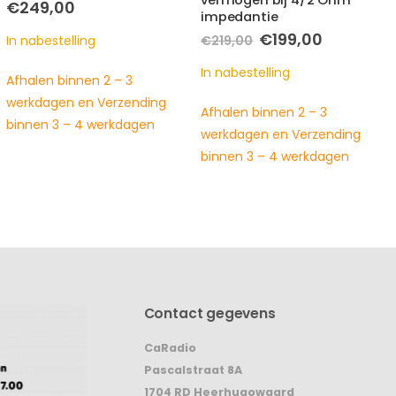
vermogen bij 4/2 Ohm
vermogen bij 2 Ohm
impedantie
impedantie
Oorspronkelijke
Huidige
€
199,00
€
199,00
€
219,00
prijs
prijs
was:
is:
In nabestelling
In nabestelling
€219,00.
€199,00.
Afhalen binnen 2 – 3
Afhalen binnen 2 – 3
werkdagen en Verzending
werkdagen en Verzending
binnen 3 – 4 werkdagen
binnen 3 – 4 werkdagen
Contact gegevens
CaRadio
Pascalstraat 8A
1704 RD Heerhugowaard