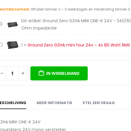
prijs
prijs
was:
is:
eschikbaarheid:
Afhalen binnen 2 – 3 werkdagen en Verzending binnen 
€379,00.
€319,00.
Dit artikel:
Ground Zero GZHA MINI ONE-K 24V - 340/60
Ground
Ohm impedantie
Zero
GZHA
Ground
1
×
Ground Zero GZHA mini four 24v - 4x 80 Watt RM
MINI
Zero
ONE-
GZHA
K
mini
24V
IN WINKELMAND
four
-
24v
340/600/1000
-
Watt
4x
RMS
ESCHRIJVING
MEER INFORMATIE
STEL EEN VRAAG
80
vermogen
Watt
ij
RMS
4/2/1
ZHA MINI ONE-K 24V
vermogen
Ohm
roundzero 24V mono versterker,