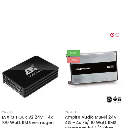
HOT
HOT
-9%
24 VOLT
24 VOLT
Ampire Audio MBM4.24V-
Ampire Audio MBM1.24V-
4G – 4x 75/110 Watt RMS
4G – 500 Watt RMS