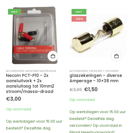
HOT
HOT
-50%
ACCESSOIRES
,
ZEKERING + HOUDERS
ACCESSOIRES
,
RCA- TULPKABELS
glaszekeringen – diverse
Focal ER5 -RCA 5 meter
Amperage – 10×38 mm
Oorspronkelijke
Huidige
€
1,50
€
30,00
€
3,00
prijs
prijs
was:
is:
Op voorraad
In nabestelling
€3,00.
€1,50.
Op werkdagen voor 15:00 uur
Afhalen binnen 2 – 3
besteld? Dezelfde dag
werkdagen en Verzending
ur
verzonden! Op voorraad in
binnen 3 – 4 werkdagen
Filiaal Heerhugowaard!