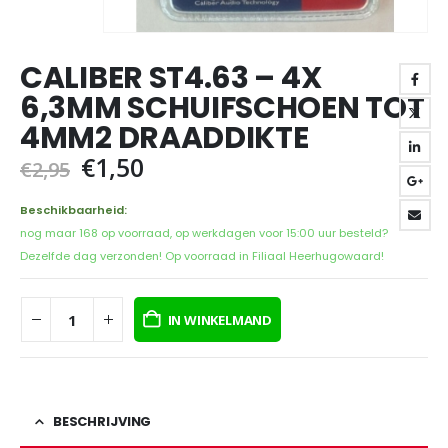
CALIBER ST4.63 – 4X
6,3MM SCHUIFSCHOEN TOT
4MM2 DRAADDIKTE
Oorspronkelijke
Huidige
€
1,50
€
2,95
prijs
prijs
was:
is:
Beschikbaarheid:
€2,95.
€1,50.
nog maar 168 op voorraad, op werkdagen voor 15:00 uur besteld?
Dezelfde dag verzonden! Op voorraad in Filiaal Heerhugowaard!
IN WINKELMAND
BESCHRIJVING