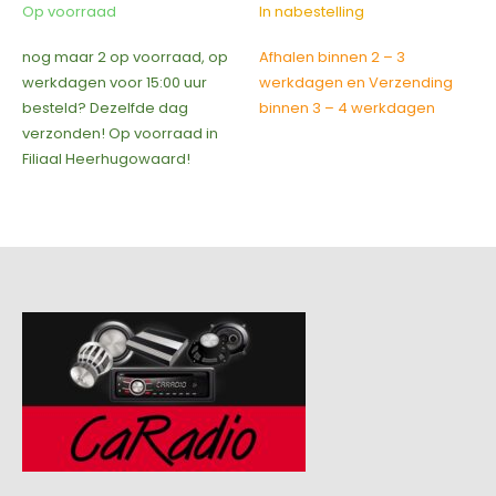
was:
is:
Op voorraad
In nabestelling
€59,95.
€19,00.
nog maar 2 op voorraad, op
Afhalen binnen 2 – 3
werkdagen voor 15:00 uur
werkdagen en Verzending
besteld? Dezelfde dag
binnen 3 – 4 werkdagen
verzonden! Op voorraad in
Filiaal Heerhugowaard!