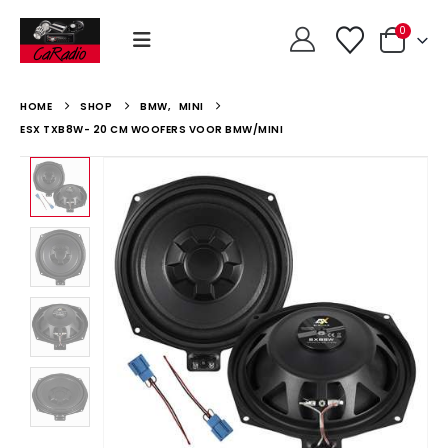
0
HOME
SHOP
BMW
,
MINI
ESX TXB8W- 20 CM WOOFERS VOOR BMW/MINI