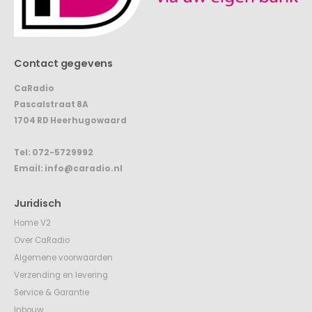
Contact gegevens
CaRadio
Pascalstraat 8A
1704 RD Heerhugowaard
Tel:
072-5729992
Email:
info@caradio.nl
Juridisch
Home V2
Over CaRadio
Algemene voorwaarden
Verzending en levering
Service & Garantie
Inbouw