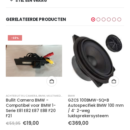
STEL EEN VRAAG
GERELATEERDE PRODUCTEN
-68%
ACHTERUIT RIJ CAMERA
,
BMW
,
MULTIMEDIA
BMW
Bullit Camera BMW -
GZCS 100BMW-SQ+B
Compatibel voor BMW 1-
Autospecifiek BMW 100 mm
Serie E81 E82 E87 E88 F20
/ 4″ 2-weg
e
e
F21
luidsprekersysteem
Oorspronkelijke
Huidige
€
19,00
€
369,00
€
59,95
.
prijs
prijs