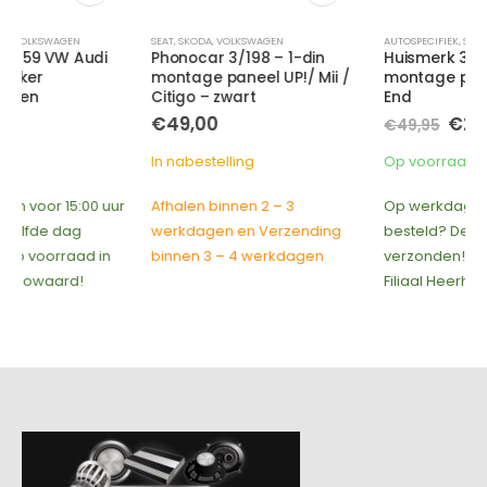
SEAT
,
SKODA
,
VOLKSWAGEN
AUTOSPECIFIEK
,
SEAT
,
SKODA
,
VOLKSWAGEN
Phonocar 3/198 – 1-din
Huismerk 3/294 2din
montage paneel UP!/ Mii /
montage paneel VW – High
Citigo – zwart
End
Oorspronkelijke
Huidige
€
49,00
€
25,00
€
49,95
prijs
prijs
was:
is:
In nabestelling
Op voorraad
€49,95.
€25,00.
Afhalen binnen 2 – 3
Op werkdagen voor 15:00 uur
werkdagen en Verzending
besteld? Dezelfde dag
binnen 3 – 4 werkdagen
verzonden! Op voorraad in
Filiaal Heerhugowaard!