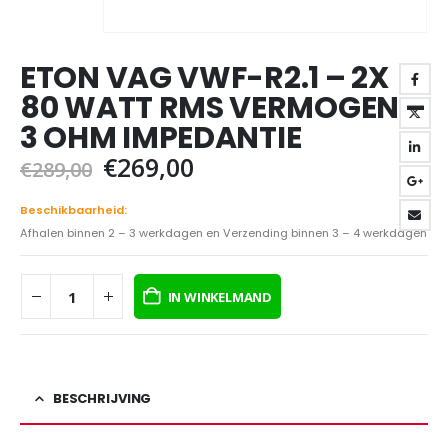
ETON VAG VWF-R2.1 – 2X
80 WATT RMS VERMOGEN –
3 OHM IMPEDANTIE
Oorspronkelijke
Huidige
€
269,00
€
289,00
prijs
prijs
was:
is:
Beschikbaarheid:
€289,00.
€269,00.
Afhalen binnen 2 – 3 werkdagen en Verzending binnen 3 – 4 werkdagen
IN WINKELMAND
BESCHRIJVING