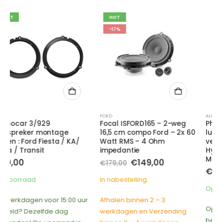
HOT
-17%
FORD
AUTOSPECIFIEK
,
FORD
,
HYUNDAI
,
KIA
,
MAZDA
,
M
Focal ISFORD165 – 2-weg
Phonocar 4/654
16,5 cm compo Ford – 2x 60
luidspreker
Watt RMS – 4 Ohm
verloopstekkers voor
impedantie
Hyundai / Mazda /
Mitsubishi / Kia / Ford Ka
Oorspronkelijke
Huidige
€
149,00
€
179,00
prijs
prijs
€
5,00
was:
is:
In nabestelling
€179,00.
€149,00.
Op voorraad
Afhalen binnen 2 – 3
Op werkdagen voor 15:00 uur
werkdagen en Verzending
besteld? Dezelfde dag