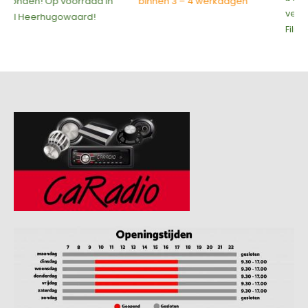
binnen 3 – 4 werkdagen
verzonden! Op voorraad in
Filiaal Heerhugowaard!